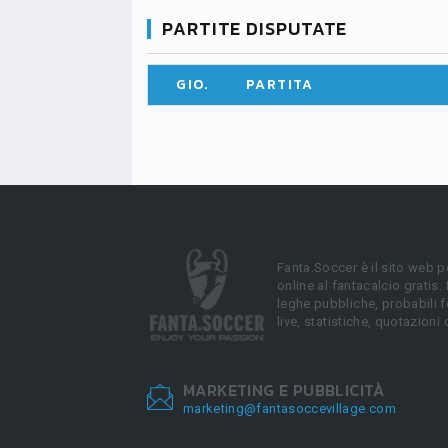
PARTITE DISPUTATE
GIO.
PARTITA
Fanta.Soccer è il sito web p
online al fantacalcio gratis.
leghe pubbliche, probabili f
live, statistiche, quotazioni 
MARKETING E PUBBLICITÀ
marketing@fantasoccevillage.com