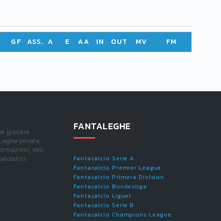
GF
ASS.
A
E
AA
IN
OUT
MV
FM
FANTALEGHE
er giocare
 Leghe private,
ormazioni, voti
Fantacalcio Serie A
calciatori.
Fantacalcio Premier League
Fantacalcio Primera Division
Fantacalcio Bundesliga
Fantacalcio Ligue1
Fantacalcio Serie B
Fantacalcio Champions League