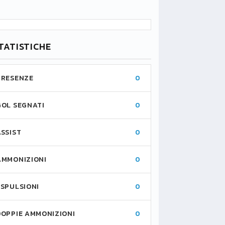
TATISTICHE
PRESENZE
0
GOL SEGNATI
0
ASSIST
0
AMMONIZIONI
0
ESPULSIONI
0
DOPPIE AMMONIZIONI
0