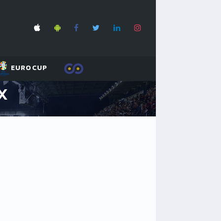
EUROCUP
X