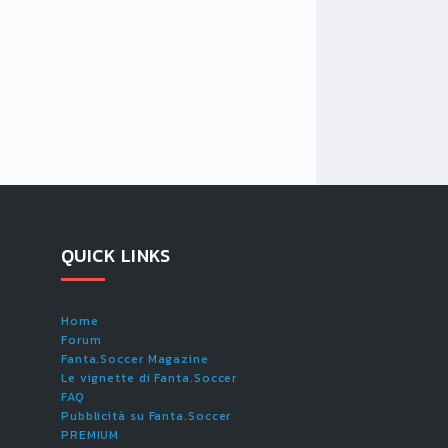
QUICK LINKS
Home
Forum
Fanta.Soccer Magazine
Le vignette di Fanta.Soccer
FAQ
Pubblicità su Fanta.Soccer
PREMIUM