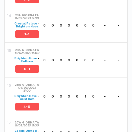
23A GIORNATA
11/02/2023 15:00
Crystal Palace
-
0
0
0
0
0
0
0
-
-
Brighton Hove
1-1
24A GIORNATA
18/02/2023 15:00
Brighton Hove
-
0
0
0
0
0
0
0
-
-
Fulham
0-1
26A GIORNATA
04/03/2023
15:00
0
0
0
0
0
1
0
-
-
Brighton Hove
-
West Ham
4-0
27A GIORNATA
11/03/2023 15:00
Leeds United
-