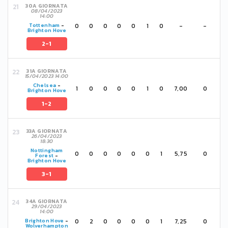
30A GIORNATA
08/04/2023
14:00
0
0
0
0
0
1
0
-
-
Tottenham
-
Brighton Hove
2-1
31A GIORNATA
15/04/2023 14:00
Chelsea
-
1
0
0
0
0
1
0
7,00
0
Brighton Hove
1-2
33A GIORNATA
26/04/2023
18:30
Nottingham
0
0
0
0
0
0
1
5,75
0
Forest
-
Brighton Hove
3-1
34A GIORNATA
29/04/2023
14:00
0
2
0
0
0
0
1
7,25
0
Brighton Hove
-
Wolverhampton