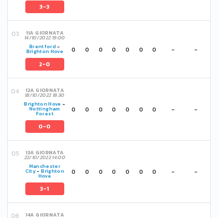
3-3
11A GIORNATA
14/10/2022 19:00
Brentford
-
0
0
0
0
0
0
0
-
-
Brighton Hove
2-0
12A GIORNATA
18/10/2022 18:30
Brighton Hove
-
0
0
0
0
0
0
0
-
-
Nottingham
Forest
0-0
13A GIORNATA
22/10/2022 14:00
Manchester
0
0
0
0
0
0
0
-
-
City
-
Brighton
Hove
3-1
14A GIORNATA