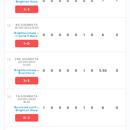
0
0
0
0
0
0
0
-
-
Brighton Hove
2-2
8A GIORNATA
15/03/2023 19:30
Brighton Hove
-
0
0
0
0
0
1
0
6
0
Crystal Palace
1-0
29A GIORNATA
01/04/2023
14:00
0
0
0
0
0
1
0
5,50
0
Brighton Hove
-
Brentford
3-3
7A GIORNATA
04/04/2023
18:45
1
0
0
0
0
1
0
6
0
Bournemouth
-
Brighton Hove
0-2