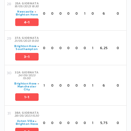
25A GIORNATA
18/05/2023 18:30
Newcastle
-
0
0
0
0
0
1
0
6
0
Brighton Hove
4-1
37A GIORNATA
21/05/2023 13:00
Brighton Hove
-
0
0
0
0
0
0
1
6,25
0
Southampton
3-1
32A GIORNATA
24/05/2023
19:00
Brighton Hove
-
1
0
0
0
0
0
1
6
0
Manchester
City
1-1
38A GIORNATA
28/05/2023 15:30
Aston Villa
-
0
0
0
0
0
0
1
5,75
0
Brighton Hove