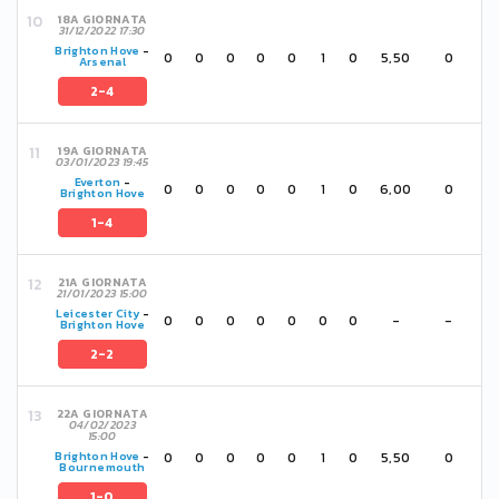
18A GIORNATA
31/12/2022 17:30
Brighton Hove
-
0
0
0
0
0
1
0
5,50
0
Arsenal
2-4
19A GIORNATA
03/01/2023 19:45
Everton
-
0
0
0
0
0
1
0
6,00
0
Brighton Hove
1-4
21A GIORNATA
21/01/2023 15:00
Leicester City
-
0
0
0
0
0
0
0
-
-
Brighton Hove
2-2
22A GIORNATA
04/02/2023
15:00
0
0
0
0
0
1
0
5,50
0
Brighton Hove
-
Bournemouth
1-0