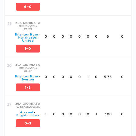
6-0
28A GIORNATA
04/05/2023
19:00
Brighton Hove
-
0
0
0
0
0
0
0
6
0
Manchester
United
1-0
35A GIORNATA
08/05/2023
16:30
0
0
0
0
0
1
0
5,75
0
Brighton Hove
-
Everton
1-5
36A GIORNATA
14/05/2023 15:30
Arsenal
-
1
0
0
0
0
0
1
7,00
0
Brighton Hove
0-3