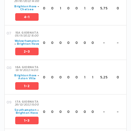
29/10/2022 14:00
Brighton Hove
-
0
0
1
0
0
1
0
5,75
0
Chelsea
4-1
15A GIORNATA
05/11/2022 15:00
Wolverhampton
0
0
0
0
0
0
0
-
-
-
Brighton Hove
2-3
16A GIORNATA
13/11/2022 14:00
Brighton Hove
-
0
0
0
0
0
1
1
5,25
0
Aston Villa
1-2
17A GIORNATA
26/12/2022 15:00
Southampton
-
0
0
0
0
0
0
0
-
-
Brighton Hove
1-3