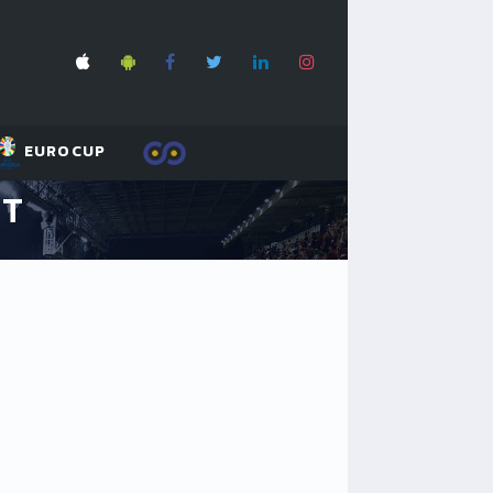
EUROCUP
RT