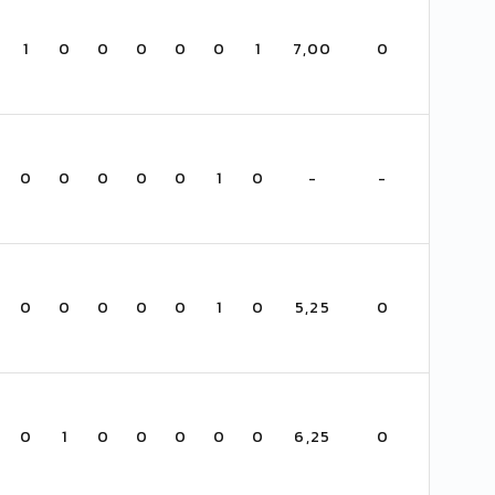
1
0
0
0
0
0
1
7,00
0
0
0
0
0
0
1
0
-
-
0
0
0
0
0
1
0
5,25
0
0
1
0
0
0
0
0
6,25
0