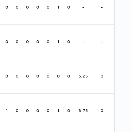
0
0
0
0
0
1
0
-
-
0
0
0
0
0
1
0
-
-
0
0
0
0
0
0
0
5,25
0
1
0
0
0
0
1
0
6,75
0