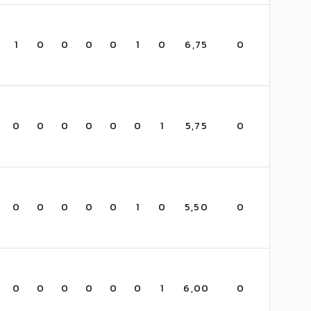
1
0
0
0
0
1
0
6,75
0
0
0
0
0
0
0
1
5,75
0
0
0
0
0
0
1
0
5,50
0
0
0
0
0
0
0
1
6,00
0