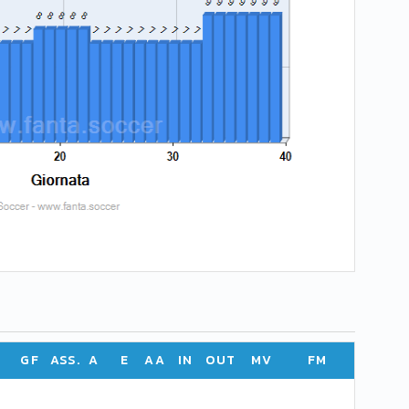
GF
ASS.
A
E
AA
IN
OUT
MV
FM