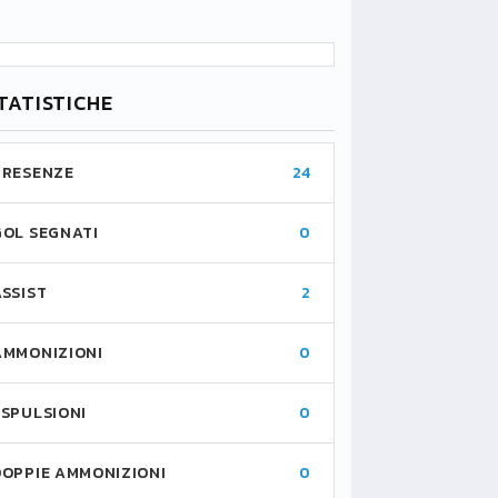
TATISTICHE
PRESENZE
24
GOL SEGNATI
0
ASSIST
2
AMMONIZIONI
0
ESPULSIONI
0
DOPPIE AMMONIZIONI
0