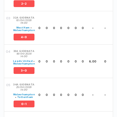
2-2
32A GIORNATA
10/04/2026
19:00
0
0
0
0
0
0
0
-
-
West Ham
-
Wolverhampton
4-0
33A GIORNATA
18/04/2026
14:00
0
0
0
0
0
0
0
6,00
0
Leeds United
-
Wolverhampton
3-0
34A GIORNATA
25/04/2026
14:00
0
0
0
0
0
0
0
-
-
Wolverhampton
-
Tottenham
0-1