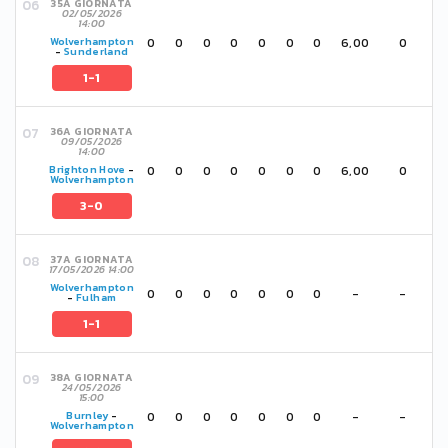
35A GIORNATA
02/05/2026
14:00
0
0
0
0
0
0
0
6,00
0
Wolverhampton
-
Sunderland
1-1
36A GIORNATA
09/05/2026
14:00
0
0
0
0
0
0
0
6,00
0
Brighton Hove
-
Wolverhampton
3-0
37A GIORNATA
17/05/2026 14:00
Wolverhampton
0
0
0
0
0
0
0
-
-
-
Fulham
1-1
38A GIORNATA
24/05/2026
15:00
0
0
0
0
0
0
0
-
-
Burnley
-
Wolverhampton