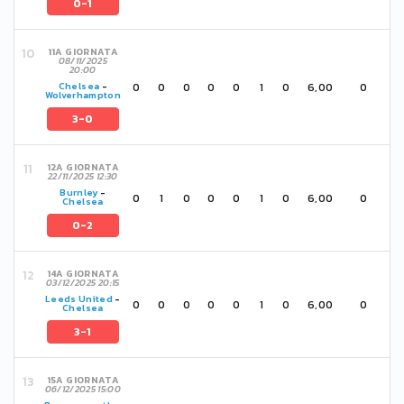
0-1
11A GIORNATA
08/11/2025
20:00
0
0
0
0
0
1
0
6,00
0
Chelsea
-
Wolverhampton
3-0
12A GIORNATA
22/11/2025 12:30
Burnley
-
0
1
0
0
0
1
0
6,00
0
Chelsea
0-2
14A GIORNATA
03/12/2025 20:15
Leeds United
-
0
0
0
0
0
1
0
6,00
0
Chelsea
3-1
15A GIORNATA
06/12/2025 15:00