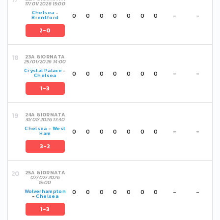
17/01/2026 15:00
Chelsea
-
0
0
0
0
0
0
0
-
-
Brentford
2-0
23A GIORNATA
25/01/2026 14:00
Crystal Palace
-
0
0
0
0
0
0
0
-
-
Chelsea
1-3
24A GIORNATA
31/01/2026 17:30
Chelsea
-
West
0
0
0
0
0
0
0
-
-
Ham
3-2
25A GIORNATA
07/02/2026
15:00
0
0
0
0
0
0
0
-
-
Wolverhampton
-
Chelsea
1-3