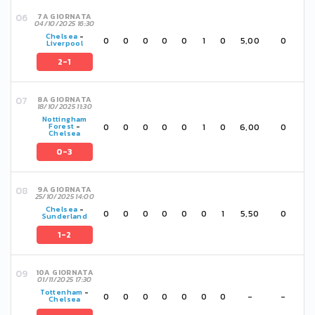
7A GIORNATA
04/10/2025 16:30
Chelsea
-
0
0
0
0
0
1
0
5,00
0
Liverpool
2-1
8A GIORNATA
18/10/2025 11:30
Nottingham
0
0
0
0
0
1
0
6,00
0
Forest
-
Chelsea
0-3
9A GIORNATA
25/10/2025 14:00
Chelsea
-
0
0
0
0
0
0
1
5,50
0
Sunderland
1-2
10A GIORNATA
01/11/2025 17:30
Tottenham
-
0
0
0
0
0
0
0
-
-
Chelsea