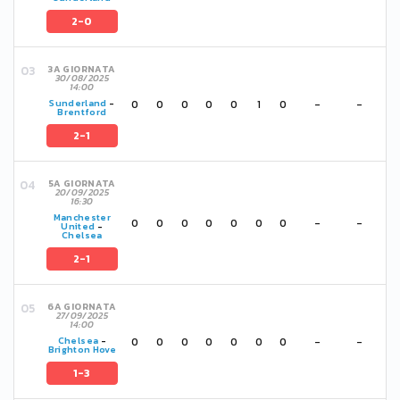
2-0
3A GIORNATA
30/08/2025
14:00
0
0
0
0
0
1
0
-
-
Sunderland
-
Brentford
2-1
5A GIORNATA
20/09/2025
16:30
Manchester
0
0
0
0
0
0
0
-
-
United
-
Chelsea
2-1
6A GIORNATA
27/09/2025
14:00
0
0
0
0
0
0
0
-
-
Chelsea
-
Brighton Hove
1-3