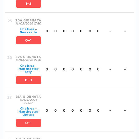
1-4
30A GIORNATA
14/03/2026 17:30
Chelsea
-
0
0
0
0
0
0
0
-
-
Newcastle
0-1
32A GIORNATA
12/04/2026 15:30
Chelsea
-
0
0
0
0
0
0
0
-
-
Manchester
City
0-3
33A GIORNATA
18/04/2026
19:00
Chelsea
-
0
0
0
0
0
0
0
-
-
Manchester
United
0-1