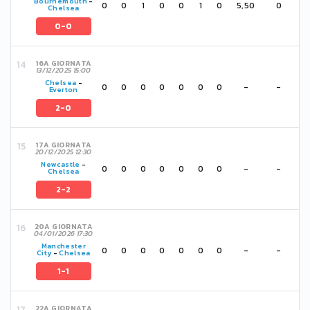
Bournemouth
-
0
0
1
0
0
1
0
5,50
0
Chelsea
0-0
16A GIORNATA
13/12/2025 15:00
Chelsea
-
0
0
0
0
0
0
0
-
-
Everton
2-0
17A GIORNATA
20/12/2025 12:30
Newcastle
-
0
0
0
0
0
0
0
-
-
Chelsea
2-2
20A GIORNATA
04/01/2026 17:30
Manchester
0
0
0
0
0
0
0
-
-
City
-
Chelsea
1-1
22A GIORNATA