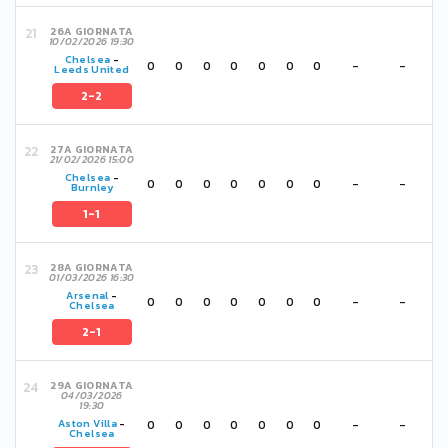
26A GIORNATA
10/02/2026 19:30
Chelsea
-
0
0
0
0
0
0
0
-
-
Leeds United
2-2
27A GIORNATA
21/02/2026 15:00
Chelsea
-
0
0
0
0
0
0
0
-
-
Burnley
1-1
28A GIORNATA
01/03/2026 16:30
Arsenal
-
0
0
0
0
0
0
0
-
-
Chelsea
2-1
29A GIORNATA
04/03/2026
19:30
0
0
0
0
0
0
0
-
-
Aston Villa
-
Chelsea