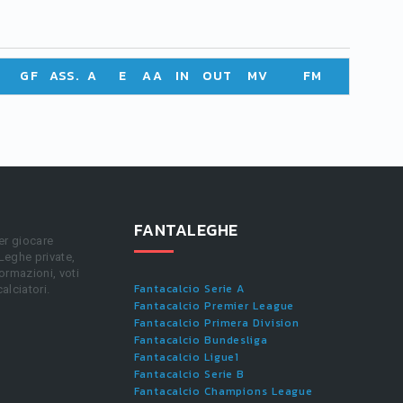
GF
ASS.
A
E
AA
IN
OUT
MV
FM
FANTALEGHE
er giocare
 Leghe private,
ormazioni, voti
Fantacalcio Serie A
calciatori.
Fantacalcio Premier League
Fantacalcio Primera Division
Fantacalcio Bundesliga
Fantacalcio Ligue1
Fantacalcio Serie B
Fantacalcio Champions League