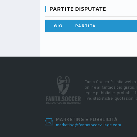
PARTITE DISPUTATE
GIO.
PARTITA
Fanta.Soccer è il sito web p
online al fantacalcio gratis.
leghe pubbliche, probabili f
live, statistiche, quotazioni 
MARKETING E PUBBLICITÀ
marketing@fantasoccevillage.com