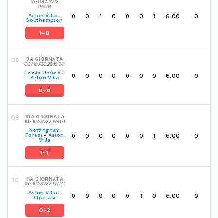
16/09/2022
19:00
0
0
1
0
0
0
1
6,00
0
Aston Villa
-
Southampton
1-0
9A GIORNATA
02/10/2022 15:30
Leeds United
-
0
0
0
0
0
0
0
6,00
0
Aston Villa
0-0
10A GIORNATA
10/10/2022 19:00
Nottingham
0
0
0
0
0
0
1
6,00
0
Forest
-
Aston
Villa
1-1
11A GIORNATA
16/10/2022 13:00
Aston Villa
-
0
0
0
0
0
1
0
6,00
0
Chelsea
0-2