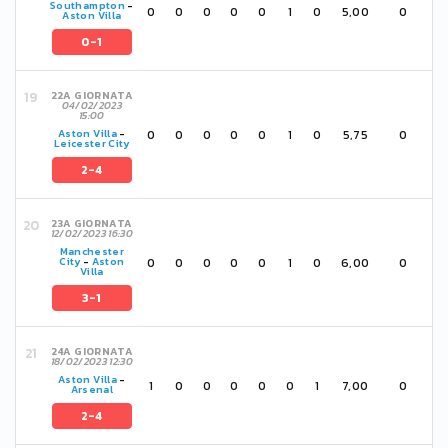
Southampton
-
0
0
0
0
0
1
0
5,00
0
Aston Villa
0-1
22A GIORNATA
04/02/2023
15:00
0
0
0
0
0
1
0
5,75
0
Aston Villa
-
Leicester City
2-4
23A GIORNATA
12/02/2023 16:30
Manchester
0
0
0
0
0
1
0
6,00
0
City
-
Aston
Villa
3-1
24A GIORNATA
18/02/2023 12:30
Aston Villa
-
1
0
0
0
0
0
1
7,00
0
Arsenal
2-4