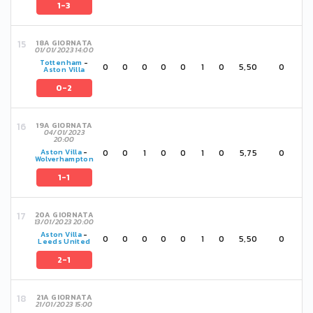
1-3
18A GIORNATA
01/01/2023 14:00
Tottenham
-
0
0
0
0
0
1
0
5,50
0
Aston Villa
0-2
19A GIORNATA
04/01/2023
20:00
0
0
1
0
0
1
0
5,75
0
Aston Villa
-
Wolverhampton
1-1
20A GIORNATA
13/01/2023 20:00
Aston Villa
-
0
0
0
0
0
1
0
5,50
0
Leeds United
2-1
21A GIORNATA
21/01/2023 15:00