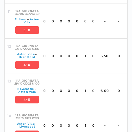
12A GIORNATA
20/10/2022 18:30
Fulham
-
Aston
0
0
0
0
0
0
0
-
-
Villa
3-0
13A GIORNATA
23/10/2022 13:00
Aston Villa
-
0
0
0
0
0
1
0
5,50
0
Brentford
4-0
14A GIORNATA
29/10/2022 14:00
Newcastle
-
0
0
0
0
0
1
0
6,00
0
Aston Villa
4-0
17A GIORNATA
26/12/2022 17:30
Aston Villa
-
0
0
0
0
0
1
0
-
-
Liverpool