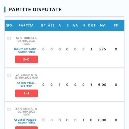
PARTITE DISPUTATE
GIO.
PARTITA
GF
ASS.
A
E
AA
IN
OUT
MV
FM
1A GIORNATA
06/08/2022
14:00
0
0
0
0
0
0
1
5,75
0
Bournemouth
-
Aston Villa
2-0
2A GIORNATA
13/08/2022 11:30
Aston Villa
-
0
0
1
0
0
0
1
6,00
0
Everton
2-1
3A GIORNATA
20/08/2022
14:00
0
0
0
0
0
1
0
6,00
0
Crystal Palace
-
Aston Villa