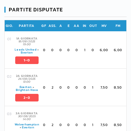
PARTITE DISPUTATE
GIO.
PARTITA
GF
ASS.
A
E
AA
IN
OUT
MV
FM
1A GIORNATA
18/08/2025
19:00
0
0
0
0
0
1
0
6,00
6,00
Leeds United
-
Everton
1-0
2A GIORNATA
24/08/2025
13:00
0
2
0
0
0
0
1
7,50
8,50
Everton
-
Brighton Hove
2-0
3A GIORNATA
30/08/2025
14:00
0
2
0
0
0
0
1
7,50
8,50
Wolverhampton
-
Everton