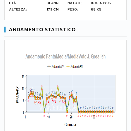
ETÀ:
31 ANNI
NATO IL:
10/09/1995
ALTEZZA:
175 CM
PESO:
68 KG
ANDAMENTO STATISTICO