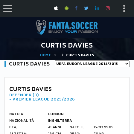
CURTIS DAVIES
HOME
CURTIS DAVIES
CURTIS DAVIES
CURTIS DAVIES
DEFENDER (D)
- PREMIER LEAGUE 2025/2026
NATO A:
LONDON
NAZIONALITÀ:
INGHILTERRA
ETÀ:
41 ANNI
NATO IL:
15/03/1985
ALTEZZA:
188 CM
PESO:
76 KG