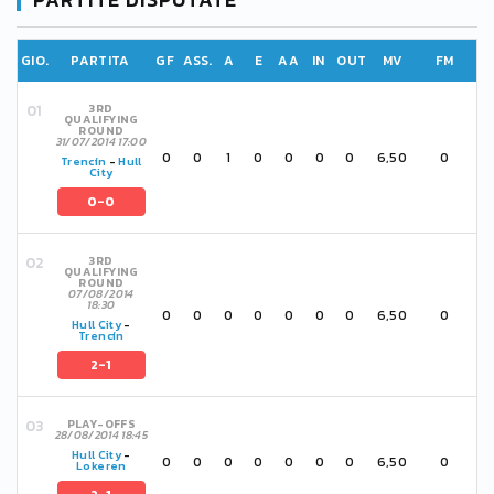
GIO.
PARTITA
GF
ASS.
A
E
AA
IN
OUT
MV
FM
3RD
QUALIFYING
ROUND
31/07/2014 17:00
0
0
1
0
0
0
0
6,50
0
Trencín
-
Hull
City
0-0
3RD
QUALIFYING
ROUND
07/08/2014
18:30
0
0
0
0
0
0
0
6,50
0
Hull City
-
Trencín
2-1
PLAY-OFFS
28/08/2014 18:45
Hull City
-
0
0
0
0
0
0
0
6,50
0
Lokeren