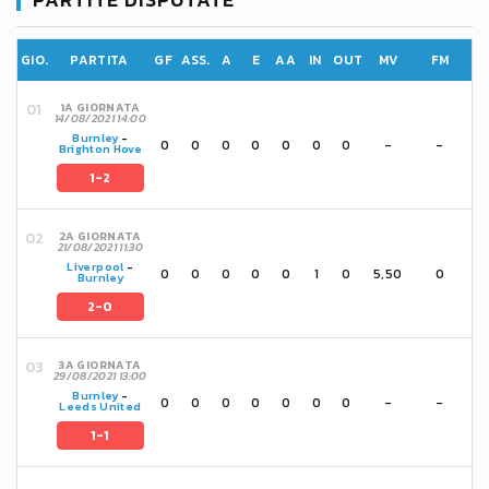
GIO.
PARTITA
GF
ASS.
A
E
AA
IN
OUT
MV
FM
1A GIORNATA
14/08/2021 14:00
Burnley
-
0
0
0
0
0
0
0
-
-
Brighton Hove
1-2
2A GIORNATA
21/08/2021 11:30
Liverpool
-
0
0
0
0
0
1
0
5,50
0
Burnley
2-0
3A GIORNATA
29/08/2021 13:00
Burnley
-
0
0
0
0
0
0
0
-
-
Leeds United
1-1