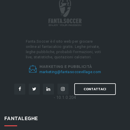
Fanta.Soccer è il sito web per giocare
online al fantacalcio gratis. Leghe private,
leghe pubbliche, probabili formazioni, voti
live, statistiche, quotazioni calciatori.
MARKETING E PUBBLICITÀ
marketing@fantasoccevillage.com
CONTATTACI
- 10.1.0.204
FANTALEGHE