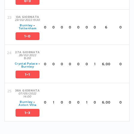
0-3
13A GIORNATA
23/02/2022 19:30
Burnley
-
0
0
0
0
0
0
0
6
0
Tottenham
1-0
27A GIORNATA
26/02/2022
15:00
0
0
0
0
0
0
1
6,00
0
Crystal Palace
-
Burnley
1-1
36A GIORNATA
07/05/2022
14:00
0
1
0
0
0
1
0
6,00
0
Burnley
-
Aston Villa
1-3