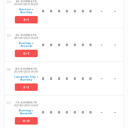
4A GIORNATA
13/09/2021 19:00
Everton
-
0
0
0
0
0
0
0
-
-
Burnley
3-1
5A GIORNATA
18/09/2021 14:00
Burnley
-
0
0
0
0
0
0
0
-
-
Arsenal
0-1
6A GIORNATA
25/09/2021 14:00
Leicester City
-
0
0
0
0
0
0
0
-
-
Burnley
2-2
7A GIORNATA
02/10/2021 14:00
Burnley
-
0
0
0
0
0
0
0
-
-
Norwich
0-0