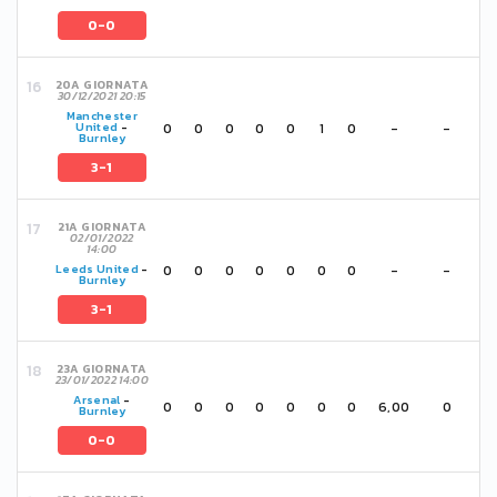
0-0
20A GIORNATA
30/12/2021 20:15
Manchester
0
0
0
0
0
1
0
-
-
United
-
Burnley
3-1
21A GIORNATA
02/01/2022
14:00
0
0
0
0
0
0
0
-
-
Leeds United
-
Burnley
3-1
23A GIORNATA
23/01/2022 14:00
Arsenal
-
0
0
0
0
0
0
0
6,00
0
Burnley
0-0