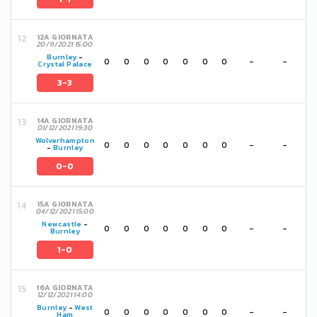
12A GIORNATA
20/11/2021 15:00
Burnley
-
0
0
0
0
0
0
0
-
-
Crystal Palace
3-3
14A GIORNATA
01/12/2021 19:30
Wolverhampton
0
0
0
0
0
0
0
-
-
-
Burnley
0-0
15A GIORNATA
04/12/2021 15:00
Newcastle
-
0
0
0
0
0
0
0
-
-
Burnley
1-0
16A GIORNATA
12/12/2021 14:00
Burnley
-
West
0
0
0
0
0
0
0
-
-
Ham