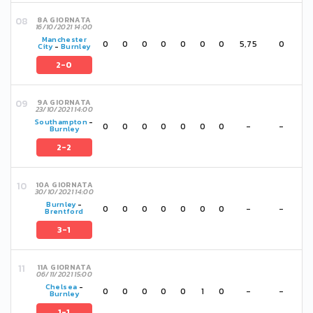
8A GIORNATA
16/10/2021 14:00
Manchester
0
0
0
0
0
0
0
5,75
0
City
-
Burnley
2-0
9A GIORNATA
23/10/2021 14:00
Southampton
-
0
0
0
0
0
0
0
-
-
Burnley
2-2
10A GIORNATA
30/10/2021 14:00
Burnley
-
0
0
0
0
0
0
0
-
-
Brentford
3-1
11A GIORNATA
06/11/2021 15:00
Chelsea
-
0
0
0
0
0
1
0
-
-
Burnley
1-1