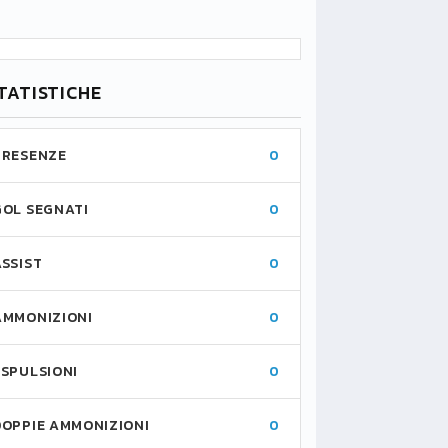
TATISTICHE
PRESENZE
0
GOL SEGNATI
0
ASSIST
0
AMMONIZIONI
0
ESPULSIONI
0
DOPPIE AMMONIZIONI
0