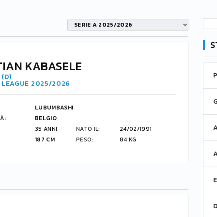
SERIE A 2025/2026
S
TIAN KABASELE
(D)
R LEAGUE 2025/2026
LUBUMBASHI
À:
BELGIO
35 ANNI
NATO IL:
24/02/1991
187 CM
PESO:
84 KG