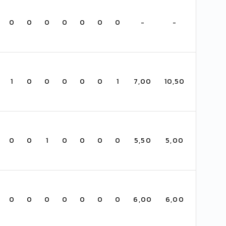
0
0
0
0
0
0
0
-
-
1
0
0
0
0
0
1
7,00
10,50
0
0
1
0
0
0
0
5,50
5,00
0
0
0
0
0
0
0
6,00
6,00