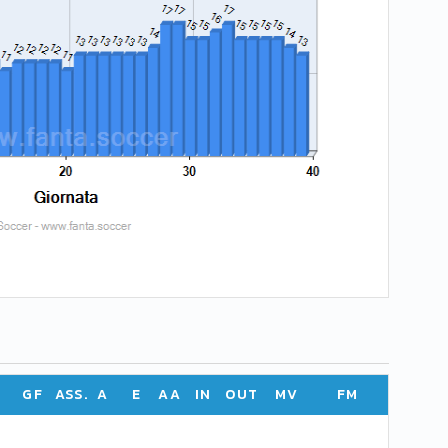
GF
ASS.
A
E
AA
IN
OUT
MV
FM