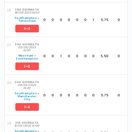
28A GIORNATA
18/03/2023 15:00
Southampton
-
0
0
0
0
0
0
1
5,75
0
Tottenham
3-3
29A GIORNATA
02/04/2023
13:00
0
0
1
0
0
0
0
5,50
0
West Ham
-
Southampton
1-0
30A GIORNATA
08/04/2023
16:30
Southampton
-
0
0
0
0
0
0
0
5,75
0
Manchester
City
1-4
31A GIORNATA
15/04/2023 14:00
Southampton
-