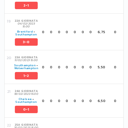
2-1
22A GIORNATA
04/02/2023
15:00
0
0
0
0
0
0
0
6,75
0
Brentford
-
Southampton
3-0
23A GIORNATA
11/02/2023 15:00
Southampton
-
0
0
0
0
0
0
0
5,50
0
Wolverhampton
1-2
24A GIORNATA
18/02/2023 15:00
Chelsea
-
0
0
0
0
0
0
0
6,50
0
Southampton
0-1
25A GIORNATA
25/02/2023 15:00