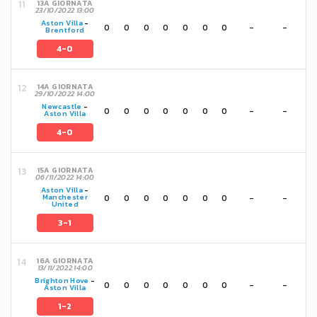
13A GIORNATA
23/10/2022 13:00
Aston Villa
-
0
0
0
0
0
0
0
-
-
Brentford
4-0
14A GIORNATA
29/10/2022 14:00
Newcastle
-
0
0
0
0
0
0
0
-
-
Aston Villa
4-0
15A GIORNATA
06/11/2022 14:00
Aston Villa
-
0
0
0
0
0
0
0
-
-
Manchester
United
3-1
16A GIORNATA
13/11/2022 14:00
Brighton Hove
-
0
0
0
0
0
0
0
-
-
Aston Villa
1-2