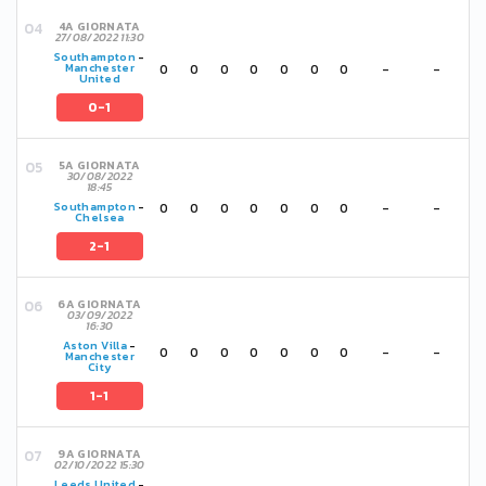
4A GIORNATA
27/08/2022 11:30
Southampton
-
0
0
0
0
0
0
0
-
-
Manchester
United
0-1
5A GIORNATA
30/08/2022
18:45
0
0
0
0
0
0
0
-
-
Southampton
-
Chelsea
2-1
6A GIORNATA
03/09/2022
16:30
Aston Villa
-
0
0
0
0
0
0
0
-
-
Manchester
City
1-1
9A GIORNATA
02/10/2022 15:30
Leeds United
-