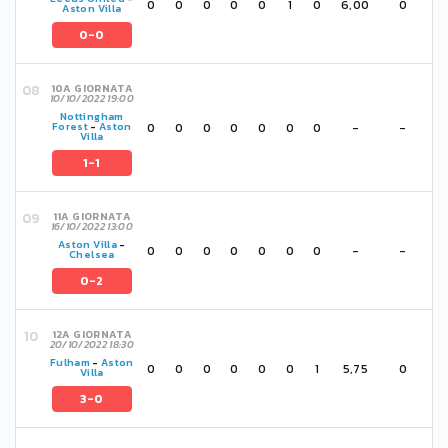
0
0
0
0
0
1
0
6,00
0
Aston Villa
0-0
10A GIORNATA
10/10/2022 19:00
Nottingham
0
0
0
0
0
0
0
-
-
Forest
-
Aston
Villa
1-1
11A GIORNATA
16/10/2022 13:00
Aston Villa
-
0
0
0
0
0
0
0
-
-
Chelsea
0-2
12A GIORNATA
20/10/2022 18:30
Fulham
-
Aston
0
0
0
0
0
0
1
5,75
0
Villa
3-0