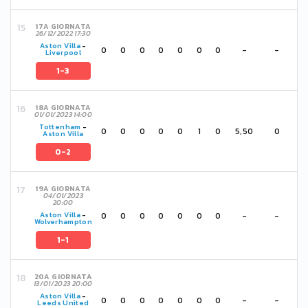
17A GIORNATA
26/12/2022 17:30
Aston Villa
-
0
0
0
0
0
0
0
-
-
Liverpool
1-3
18A GIORNATA
01/01/2023 14:00
Tottenham
-
0
0
0
0
0
1
0
5,50
0
Aston Villa
0-2
19A GIORNATA
04/01/2023
20:00
0
0
0
0
0
0
0
-
-
Aston Villa
-
Wolverhampton
1-1
20A GIORNATA
13/01/2023 20:00
Aston Villa
-
0
0
0
0
0
0
0
-
-
Leeds United