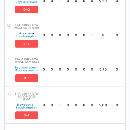
0
0
1
0
0
0
0
5,50
0
Crystal Palace
0-2
32A GIORNATA
21/04/2023 19:00
Arsenal
-
0
0
0
0
0
0
1
6
0
Southampton
3-3
33A GIORNATA
27/04/2023 18:45
Southampton
-
0
0
0
0
0
0
0
5,75
0
Bournemouth
0-1
34A GIORNATA
30/04/2023
13:00
0
0
1
0
0
0
0
5,00
0
Newcastle
-
Southampton
3-1