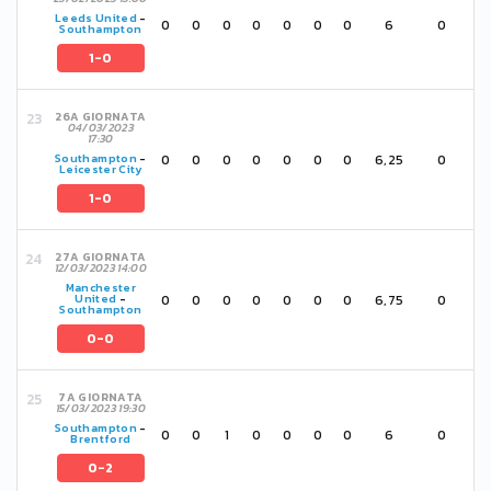
Leeds United
-
0
0
0
0
0
0
0
6
0
Southampton
1-0
26A GIORNATA
04/03/2023
17:30
0
0
0
0
0
0
0
6,25
0
Southampton
-
Leicester City
1-0
27A GIORNATA
12/03/2023 14:00
Manchester
0
0
0
0
0
0
0
6,75
0
United
-
Southampton
0-0
7A GIORNATA
15/03/2023 19:30
Southampton
-
0
0
1
0
0
0
0
6
0
Brentford
0-2