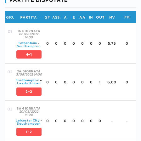
GIO.
PARTITA
GF
ASS.
A
E
AA
IN
OUT
MV
FM
1A GIORNATA
06/08/2022
14:00
0
0
0
0
0
0
0
5,75
0
Tottenham
-
Southampton
4-1
2A GIORNATA
13/08/2022 14:00
Southampton
-
0
0
0
0
0
0
1
6,00
0
Leeds United
2-2
3A GIORNATA
20/08/2022
14:00
0
0
0
0
0
0
0
-
-
Leicester City
-
Southampton
1-2