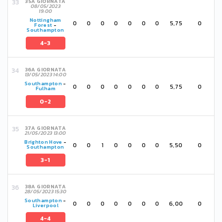
35A GIORNATA
08/05/2023
19:00
Nottingham
0
0
0
0
0
0
0
5,75
0
Forest
-
Southampton
4-3
36A GIORNATA
13/05/2023 14:00
Southampton
-
0
0
0
0
0
0
0
5,75
0
Fulham
0-2
37A GIORNATA
21/05/2023 13:00
Brighton Hove
-
0
0
1
0
0
0
0
5,50
0
Southampton
3-1
38A GIORNATA
28/05/2023 15:30
Southampton
-
0
0
0
0
0
0
0
6,00
0
Liverpool
4-4