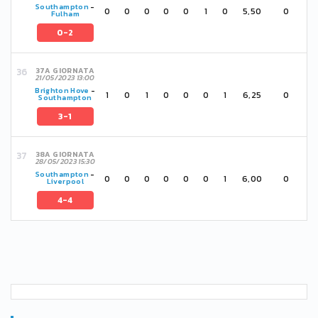
Southampton
-
0
0
0
0
0
1
0
5,50
0
Fulham
0-2
37A GIORNATA
21/05/2023 13:00
Brighton Hove
-
1
0
1
0
0
0
1
6,25
0
Southampton
3-1
38A GIORNATA
28/05/2023 15:30
Southampton
-
0
0
0
0
0
0
1
6,00
0
Liverpool
4-4