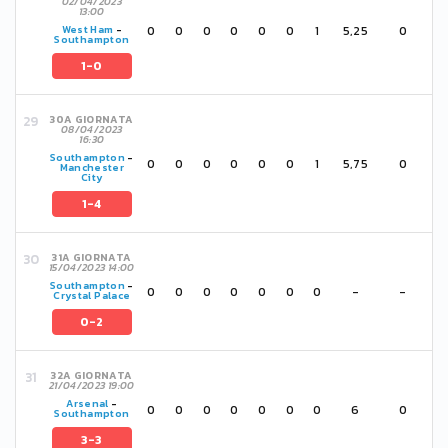
02/04/2023
13:00
0
0
0
0
0
0
1
5,25
0
West Ham
-
Southampton
1-0
30A GIORNATA
08/04/2023
16:30
Southampton
-
0
0
0
0
0
0
1
5,75
0
Manchester
City
1-4
31A GIORNATA
15/04/2023 14:00
Southampton
-
0
0
0
0
0
0
0
-
-
Crystal Palace
0-2
32A GIORNATA
21/04/2023 19:00
Arsenal
-
0
0
0
0
0
0
0
6
0
Southampton
3-3