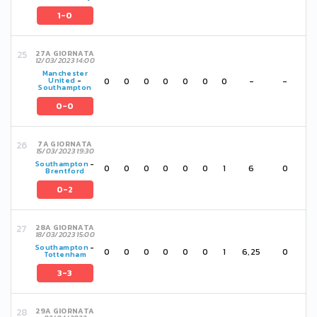
1-0
27A GIORNATA
12/03/2023 14:00
Manchester
0
0
0
0
0
0
0
-
-
United
-
Southampton
0-0
7A GIORNATA
15/03/2023 19:30
Southampton
-
0
0
0
0
0
0
1
6
0
Brentford
0-2
28A GIORNATA
18/03/2023 15:00
Southampton
-
0
0
0
0
0
0
1
6,25
0
Tottenham
3-3
29A GIORNATA