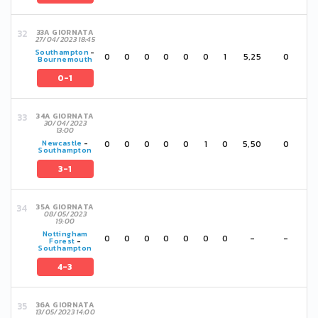
33A GIORNATA
27/04/2023 18:45
Southampton
-
0
0
0
0
0
0
1
5,25
0
Bournemouth
0-1
34A GIORNATA
30/04/2023
13:00
0
0
0
0
0
1
0
5,50
0
Newcastle
-
Southampton
3-1
35A GIORNATA
08/05/2023
19:00
Nottingham
0
0
0
0
0
0
0
-
-
Forest
-
Southampton
4-3
36A GIORNATA
13/05/2023 14:00