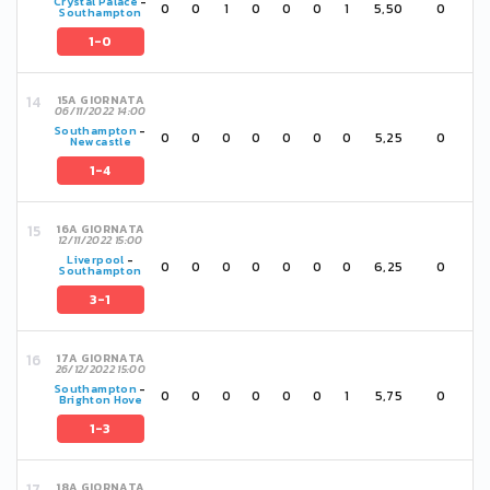
Crystal Palace
-
0
0
1
0
0
0
1
5,50
0
Southampton
1-0
15A GIORNATA
06/11/2022 14:00
Southampton
-
0
0
0
0
0
0
0
5,25
0
Newcastle
1-4
16A GIORNATA
12/11/2022 15:00
Liverpool
-
0
0
0
0
0
0
0
6,25
0
Southampton
3-1
17A GIORNATA
26/12/2022 15:00
Southampton
-
0
0
0
0
0
0
1
5,75
0
Brighton Hove
1-3
18A GIORNATA