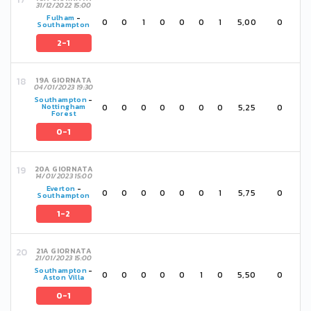
31/12/2022 15:00
Fulham
-
0
0
1
0
0
0
1
5,00
0
Southampton
2-1
19A GIORNATA
04/01/2023 19:30
Southampton
-
0
0
0
0
0
0
0
5,25
0
Nottingham
Forest
0-1
20A GIORNATA
14/01/2023 15:00
Everton
-
0
0
0
0
0
0
1
5,75
0
Southampton
1-2
21A GIORNATA
21/01/2023 15:00
Southampton
-
0
0
0
0
0
1
0
5,50
0
Aston Villa
0-1