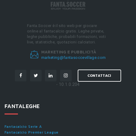
Fanta.Soccer è il sito web per giocare
online al fantacalcio gratis. Leghe private,
leghe pubbliche, probabili formazioni, voti
live, statistiche, quotazioni calciatori.
MARKETING E PUBBLICITÀ
marketing@fantasoccevillage.com
CONTATTACI
- 10.1.0.204
FANTALEGHE
Fantacalcio Serie A
Fantacalcio Premier League