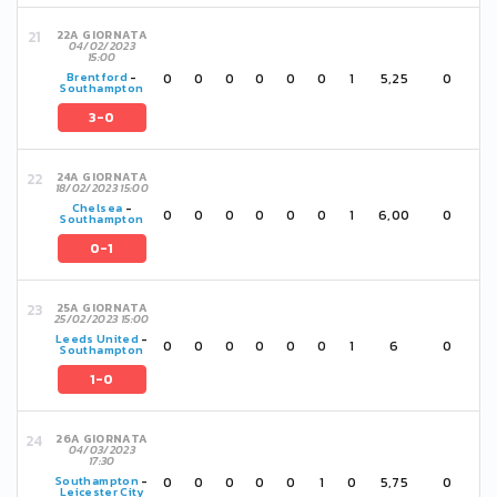
22A GIORNATA
04/02/2023
15:00
0
0
0
0
0
0
1
5,25
0
Brentford
-
Southampton
3-0
24A GIORNATA
18/02/2023 15:00
Chelsea
-
0
0
0
0
0
0
1
6,00
0
Southampton
0-1
25A GIORNATA
25/02/2023 15:00
Leeds United
-
0
0
0
0
0
0
1
6
0
Southampton
1-0
26A GIORNATA
04/03/2023
17:30
0
0
0
0
0
1
0
5,75
0
Southampton
-
Leicester City