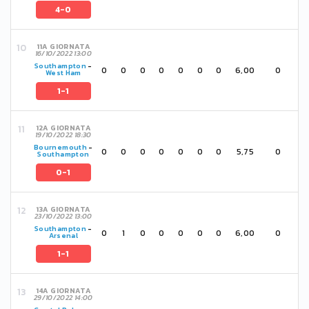
4-0
11A GIORNATA
16/10/2022 13:00
Southampton
-
0
0
0
0
0
0
0
6,00
0
West Ham
1-1
12A GIORNATA
19/10/2022 18:30
Bournemouth
-
0
0
0
0
0
0
0
5,75
0
Southampton
0-1
13A GIORNATA
23/10/2022 13:00
Southampton
-
0
1
0
0
0
0
0
6,00
0
Arsenal
1-1
14A GIORNATA
29/10/2022 14:00