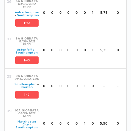
6A GIORNATA
03/09/2022
14:00
0
0
0
0
0
0
1
5,75
0
Wolverhampton
-
Southampton
1-0
8A GIORNATA
16/09/2022
19:00
0
0
0
0
0
0
1
5,25
0
Aston Villa
-
Southampton
1-0
9A GIORNATA
01/10/2022 14:00
Southampton
-
0
0
0
0
0
1
0
-
-
Everton
1-2
10A GIORNATA
08/10/2022
14:00
Manchester
0
0
0
0
0
1
0
5,50
0
City
-
Southampton