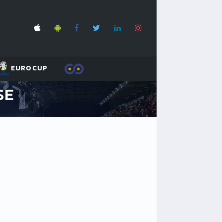
EUROCUP
SE