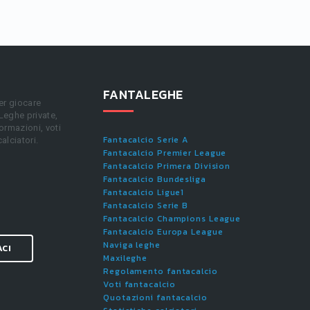
FANTALEGHE
er giocare
 Leghe private,
ormazioni, voti
Fantacalcio Serie A
calciatori.
Fantacalcio Premier League
Fantacalcio Primera Division
Fantacalcio Bundesliga
Fantacalcio Ligue1
Fantacalcio Serie B
Fantacalcio Champions League
Fantacalcio Europa League
Naviga leghe
ACI
Maxileghe
Regolamento fantacalcio
Voti fantacalcio
Quotazioni fantacalcio