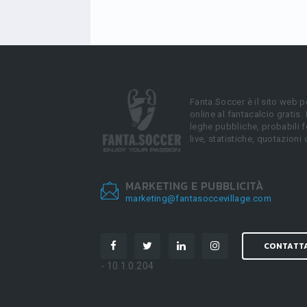
Fanta.Soccer è il sito web p
online al fantacalcio gratis.
leghe pubbliche, probabili f
live, statistiche, quotazioni 
MARKETING E PUBBLICITÀ
marketing@fantasoccevillage.com
CONTATT
- 10.1.0.204