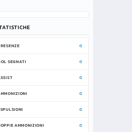
TATISTICHE
PRESENZE
0
GOL SEGNATI
0
ASSIST
0
AMMONIZIONI
0
ESPULSIONI
0
DOPPIE AMMONIZIONI
0