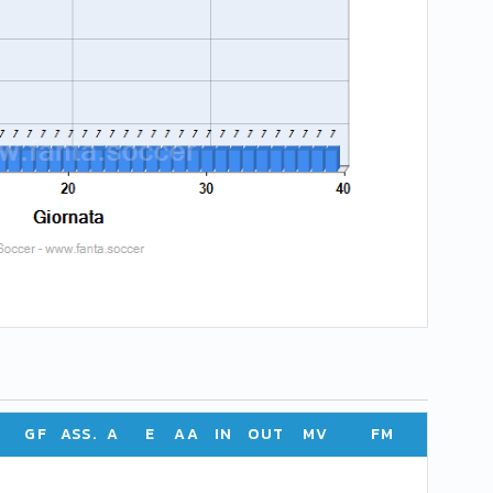
GF
ASS.
A
E
AA
IN
OUT
MV
FM