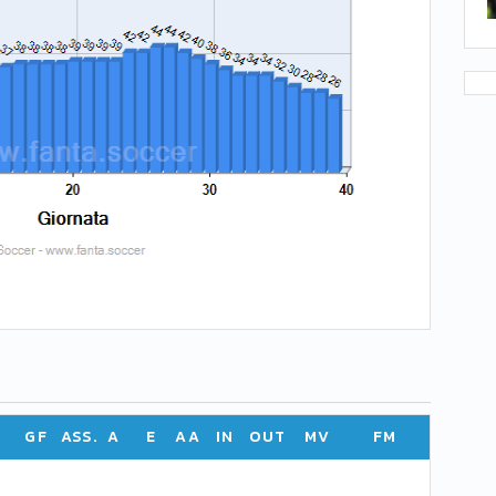
GF
ASS.
A
E
AA
IN
OUT
MV
FM