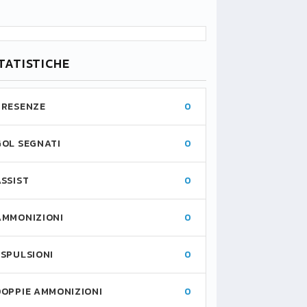
TATISTICHE
PRESENZE
0
GOL SEGNATI
0
ASSIST
0
AMMONIZIONI
0
ESPULSIONI
0
DOPPIE AMMONIZIONI
0