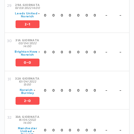
29A GIORNATA
13/03/2022 14:00
Leeds United
-
0
0
0
0
0
0
0
-
-
Norwich
2-1
31A GIORNATA
02/04/2022
14:00
0
0
0
0
0
0
0
-
-
Brighton Hove
-
Norwich
0-0
32A GIORNATA
10/04/2022
13:00
0
0
0
0
0
0
0
-
-
Norwich
-
Burnley
2-0
33A GIORNATA
16/04/2022
14:00
Manchester
0
0
0
0
0
0
0
-
-
United
-