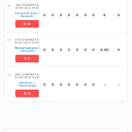
21A GIORNATA
11/05/2022 18:45
Leicester City
-
0
0
0
0
0
0
0
6
0
Norwich
3-0
37A GIORNATA
15/05/2022 13:00
Wolverhampton
0
0
0
0
0
0
0
6,00
0
-
Norwich
1-1
38A GIORNATA
22/05/2022 15:00
Norwich
-
0
0
0
0
0
0
0
-
-
Tottenham
0-5