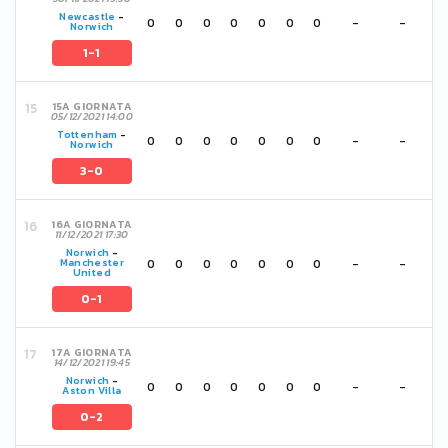
Newcastle
-
0
0
0
0
0
0
0
-
-
Norwich
1-1
15A GIORNATA
05/12/2021 14:00
Tottenham
-
0
0
0
0
0
0
0
-
-
Norwich
3-0
16A GIORNATA
11/12/2021 17:30
Norwich
-
0
0
0
0
0
0
0
-
-
Manchester
United
0-1
17A GIORNATA
14/12/2021 19:45
Norwich
-
0
0
0
0
0
0
0
-
-
Aston Villa
0-2