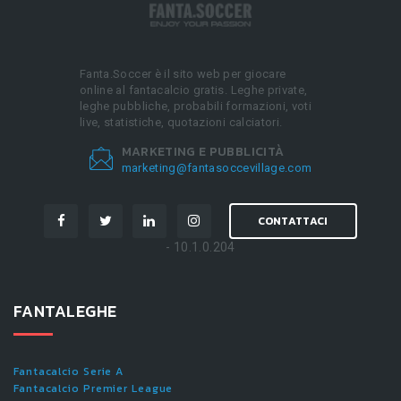
Fanta.Soccer è il sito web per giocare
online al fantacalcio gratis. Leghe private,
leghe pubbliche, probabili formazioni, voti
live, statistiche, quotazioni calciatori.
MARKETING E PUBBLICITÀ
marketing@fantasoccevillage.com
CONTATTACI
- 10.1.0.204
FANTALEGHE
Fantacalcio Serie A
Fantacalcio Premier League