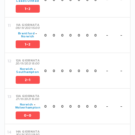
Leeds United
1-2
11A GIORNATA
06/11/2021 15:00
Brentford
-
0
0
0
0
0
0
0
-
-
Norwich
1-2
12A GIORNATA
20/11/2021 15:00
Norwich
-
0
0
0
0
0
0
0
-
-
Southampton
2-1
13A GIORNATA
27/11/2021 15:00
Norwich
-
0
0
0
0
0
0
0
-
-
Wolverhampton
0-0
14A GIORNATA
30/11/2021 19:30