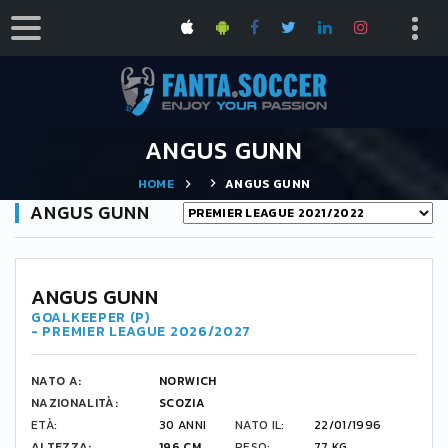
ANGUS GUNN
HOME
ANGUS GUNN
ANGUS GUNN
ANGUS GUNN
GOALKEEPER (P)
- PREMIER LEAGUE 2026/2027
NATO A:
NORWICH
NAZIONALITÀ:
SCOZIA
ETÀ:
30 ANNI
NATO IL:
22/01/1996
ALTEZZA:
196 CM
PESO:
77 KG