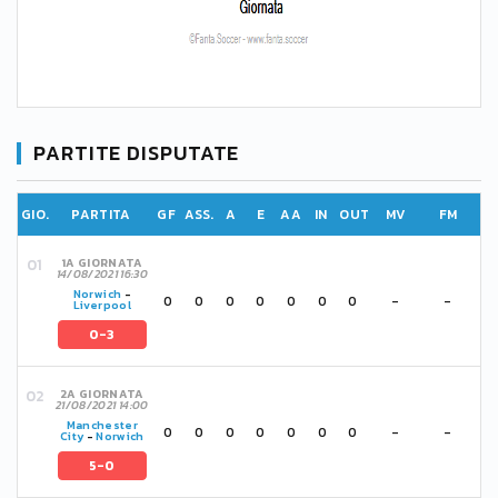
PARTITE DISPUTATE
GIO.
PARTITA
GF
ASS.
A
E
AA
IN
OUT
MV
FM
1A GIORNATA
14/08/2021 16:30
Norwich
-
0
0
0
0
0
0
0
-
-
Liverpool
0-3
2A GIORNATA
21/08/2021 14:00
Manchester
0
0
0
0
0
0
0
-
-
City
-
Norwich
5-0