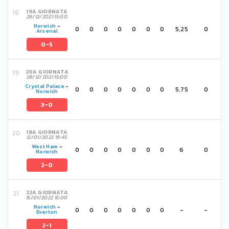
19A GIORNATA
26/12/2021 15:00
Norwich
-
0
0
0
0
0
0
0
5,25
0
Arsenal
0-5
20A GIORNATA
28/12/2021 15:00
Crystal Palace
-
0
0
0
0
0
0
0
5,75
0
Norwich
3-0
18A GIORNATA
12/01/2022 19:45
West Ham
-
0
0
0
0
0
0
0
6
0
Norwich
2-0
22A GIORNATA
15/01/2022 15:00
Norwich
-
0
0
0
0
0
0
0
-
-
Everton
2-1