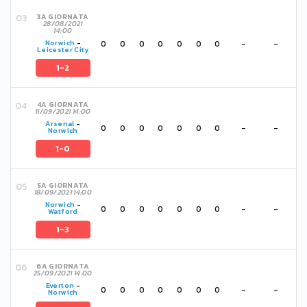
3A GIORNATA
28/08/2021
14:00
0
0
0
0
0
0
0
-
-
Norwich
-
Leicester City
1-2
4A GIORNATA
11/09/2021 14:00
Arsenal
-
0
0
0
0
0
0
0
-
-
Norwich
1-0
5A GIORNATA
18/09/2021 14:00
Norwich
-
0
0
0
0
0
0
0
-
-
Watford
1-3
6A GIORNATA
25/09/2021 14:00
Everton
-
0
0
0
0
0
0
0
-
-
Norwich