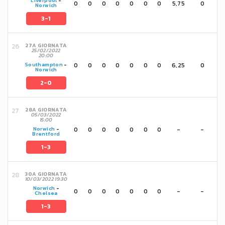
Liverpool
-
0
0
0
0
0
0
0
5,75
0
Norwich
3-1
27A GIORNATA
25/02/2022
20:00
0
0
0
0
0
0
0
6,25
0
Southampton
-
Norwich
2-0
28A GIORNATA
05/03/2022
15:00
0
0
0
0
0
0
0
-
-
Norwich
-
Brentford
1-3
30A GIORNATA
10/03/2022 19:30
Norwich
-
0
0
0
0
0
0
0
-
-
Chelsea
1-3