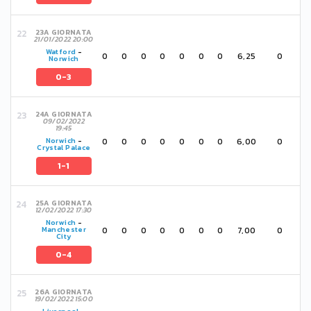
23A GIORNATA
21/01/2022 20:00
Watford
-
0
0
0
0
0
0
0
6,25
0
Norwich
0-3
24A GIORNATA
09/02/2022
19:45
0
0
0
0
0
0
0
6,00
0
Norwich
-
Crystal Palace
1-1
25A GIORNATA
12/02/2022 17:30
Norwich
-
0
0
0
0
0
0
0
7,00
0
Manchester
City
0-4
26A GIORNATA
19/02/2022 15:00