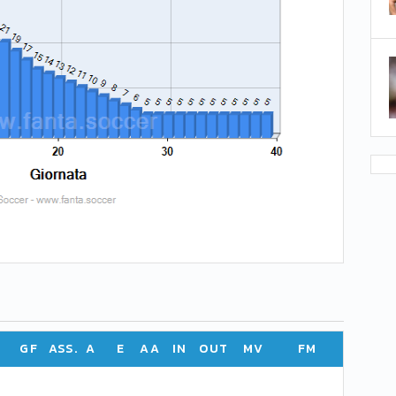
GF
ASS.
A
E
AA
IN
OUT
MV
FM