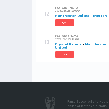
12A GIORNATA
24/11/2025 20:00
Manchester United
-
Everton
0-1
13A GIORNATA
30/11/2025 12:00
Crystal Palace
-
Manchester
United
1-2
Fanta.Soccer è il sito web p
online al fantacalcio gratis.