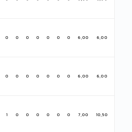
n
0
0
0
0
0
0
0
6,00
6,00
0
0
0
0
0
0
0
6,00
6,00
1
0
0
0
0
0
0
7,00
10,50