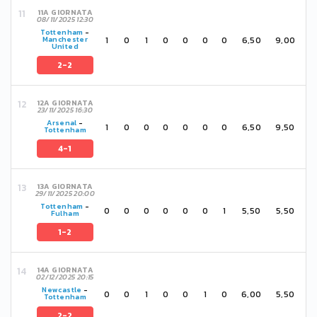
11A GIORNATA
08/11/2025 12:30
Tottenham
-
1
0
1
0
0
0
0
6,50
9,00
Manchester
United
2-2
12A GIORNATA
23/11/2025 16:30
Arsenal
-
1
0
0
0
0
0
0
6,50
9,50
Tottenham
4-1
13A GIORNATA
29/11/2025 20:00
Tottenham
-
0
0
0
0
0
0
1
5,50
5,50
Fulham
1-2
14A GIORNATA
02/12/2025 20:15
Newcastle
-
0
0
1
0
0
1
0
6,00
5,50
Tottenham
2-2