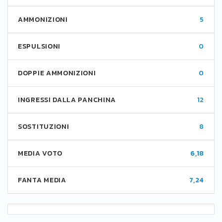
AMMONIZIONI
5
ESPULSIONI
0
DOPPIE AMMONIZIONI
0
INGRESSI DALLA PANCHINA
12
SOSTITUZIONI
8
MEDIA VOTO
6,18
FANTA MEDIA
7,24