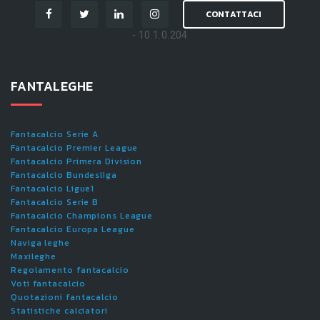
CONTATTACI
- 10.1.0.204
FANTALEGHE
Fantacalcio Serie A
Fantacalcio Premier League
Fantacalcio Primera Division
Fantacalcio Bundesliga
Fantacalcio Ligue1
Fantacalcio Serie B
Fantacalcio Champions League
Fantacalcio Europa League
Naviga leghe
Maxileghe
Regolamento fantacalcio
Voti fantacalcio
Quotazioni fantacalcio
Statistiche calciatori