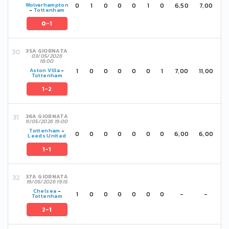
0
1
0
0
0
1
0
6,50
7,00
Wolverhampton
-
Tottenham
0-1
35A GIORNATA
03/05/2026
18:00
1
0
0
0
0
0
1
7,00
11,00
Aston Villa
-
Tottenham
1-2
36A GIORNATA
11/05/2026 19:00
Tottenham
-
0
0
0
0
0
0
0
6,00
6,00
Leeds United
1-1
37A GIORNATA
19/05/2026 19:15
Chelsea
-
1
0
0
0
0
0
0
-
-
Tottenham
2-1