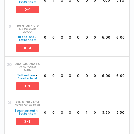
0
1
0
0
0
0
0
7,00
7,50
Tottenham
0-1
19A GIORNATA
01/01/2026
20:00
0
0
0
0
0
0
0
6,00
6,00
Brentford
-
Tottenham
0-0
20A GIORNATA
04/01/2026
15:00
0
0
0
0
0
0
0
6,00
6,00
Tottenham
-
Sunderland
1-1
21A GIORNATA
07/01/2026 19:30
Bournemouth
-
0
0
0
0
0
1
0
5,50
5,50
Tottenham
3-2