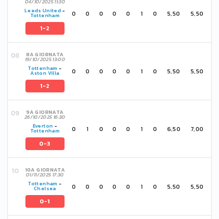
04/10/2025 11:30
Leeds United
-
0
0
0
0
0
1
0
5,50
5,50
Tottenham
1-2
8A GIORNATA
19/10/2025 13:00
Tottenham
-
0
0
0
0
0
1
0
5,50
5,50
Aston Villa
1-2
9A GIORNATA
26/10/2025 16:30
Everton
-
0
1
0
0
0
1
0
6,50
7,00
Tottenham
0-3
10A GIORNATA
01/11/2025 17:30
Tottenham
-
0
0
0
0
0
1
0
5,50
5,50
Chelsea
0-1