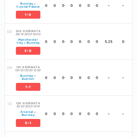
Burnley
-
0
0
0
0
0
0
0
-
-
Crystal Palace
1-0
10A GIORNATA
28/11/2020 15:00
Manchester
0
0
0
0
0
0
0
5,25
0
City
-
Burnley
5-0
11A GIORNATA
05/12/2020 12:30
Burnley
-
0
0
0
0
0
0
0
-
-
Everton
1-1
12A GIORNATA
13/12/2020 19:15
Arsenal
-
0
0
0
0
0
0
0
-
-
Burnley
0-1