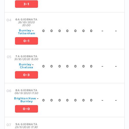
3-1
6A GIORNATA
26/10/2020
20:00
0
0
0
0
0
0
0
-
-
Burnley
-
Tottenham
0-1
7A GIORNATA
31/10/2020 15:00
Burnley
-
0
0
0
0
0
0
0
-
-
Chelsea
0-3
8A GIORNATA
06/11/2020 17:30
Brighton Hove
-
0
0
0
0
0
0
0
-
-
Burnley
0-0
9A GIORNATA
23/11/2020 17:30