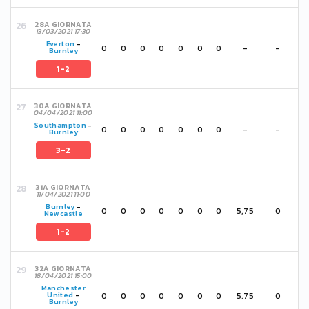
28A GIORNATA
13/03/2021 17:30
Everton
-
0
0
0
0
0
0
0
-
-
Burnley
1-2
30A GIORNATA
04/04/2021 11:00
Southampton
-
0
0
0
0
0
0
0
-
-
Burnley
3-2
31A GIORNATA
11/04/2021 11:00
Burnley
-
0
0
0
0
0
0
0
5,75
0
Newcastle
1-2
32A GIORNATA
18/04/2021 15:00
Manchester
0
0
0
0
0
0
0
5,75
0
United
-
Burnley