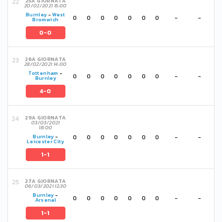
25A GIORNATA
20/02/2021 15:00
Burnley
-
West
0
0
0
0
0
0
0
-
-
Bromwich
0-0
26A GIORNATA
28/02/2021 14:00
Tottenham
-
0
0
0
0
0
0
0
-
-
Burnley
4-0
29A GIORNATA
03/03/2021
18:00
0
0
0
0
0
0
0
-
-
Burnley
-
Leicester City
1-1
27A GIORNATA
06/03/2021 12:30
Burnley
-
0
0
0
0
0
0
0
-
-
Arsenal
1-1