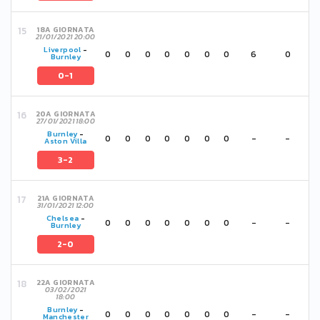
18A GIORNATA
21/01/2021 20:00
Liverpool
-
0
0
0
0
0
0
0
6
0
Burnley
0-1
20A GIORNATA
27/01/2021 18:00
Burnley
-
0
0
0
0
0
0
0
-
-
Aston Villa
3-2
21A GIORNATA
31/01/2021 12:00
Chelsea
-
0
0
0
0
0
0
0
-
-
Burnley
2-0
22A GIORNATA
03/02/2021
18:00
Burnley
-
0
0
0
0
0
0
0
-
-
Manchester