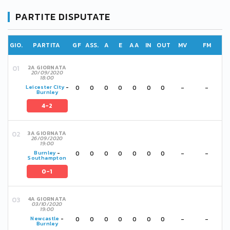
PARTITE DISPUTATE
GIO.
PARTITA
GF
ASS.
A
E
AA
IN
OUT
MV
FM
2A GIORNATA
20/09/2020
18:00
0
0
0
0
0
0
0
-
-
Leicester City
-
Burnley
4-2
3A GIORNATA
26/09/2020
19:00
0
0
0
0
0
0
0
-
-
Burnley
-
Southampton
0-1
4A GIORNATA
03/10/2020
19:00
0
0
0
0
0
0
0
-
-
Newcastle
-
Burnley