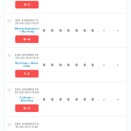
3-1
33A GIORNATA
25/04/2021 11:00
Wolverhampton
0
0
0
0
0
0
0
-
-
-
Burnley
0-4
34A GIORNATA
03/05/2021 19:15
Burnley
-
West
0
0
0
0
0
0
0
-
-
Ham
1-2
35A GIORNATA
10/05/2021 19:00
Fulham
-
0
0
0
0
0
0
0
-
-
Burnley
0-2
36A GIORNATA
15/05/2021 11:30