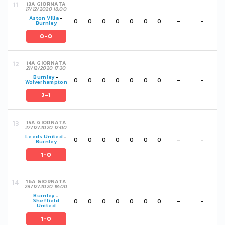
13A GIORNATA
17/12/2020 18:00
Aston Villa
-
0
0
0
0
0
0
0
-
-
Burnley
0-0
14A GIORNATA
21/12/2020 17:30
Burnley
-
0
0
0
0
0
0
0
-
-
Wolverhampton
2-1
15A GIORNATA
27/12/2020 12:00
Leeds United
-
0
0
0
0
0
0
0
-
-
Burnley
1-0
16A GIORNATA
29/12/2020 18:00
Burnley
-
0
0
0
0
0
0
0
-
-
Sheffield
United
1-0