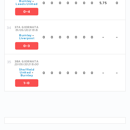
Burnley
-
0
0
0
0
0
0
0
5,75
0
Leeds United
0-4
37A GIORNATA
19/05/2021 19:15
Burnley
-
0
0
0
0
0
0
0
-
-
Liverpool
0-3
38A GIORNATA
23/05/2021 15:00
Sheffield
0
0
0
0
0
0
0
-
-
United
-
Burnley
1-0