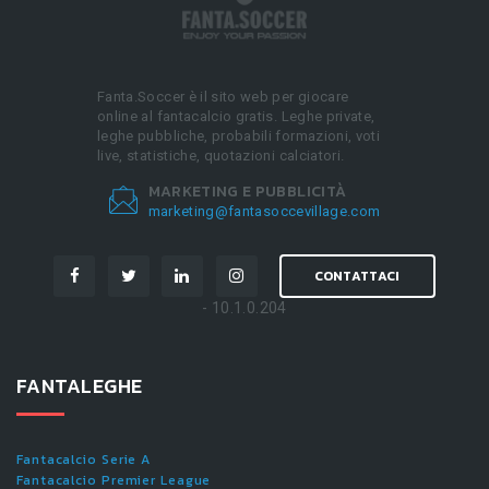
Fanta.Soccer è il sito web per giocare
online al fantacalcio gratis. Leghe private,
leghe pubbliche, probabili formazioni, voti
live, statistiche, quotazioni calciatori.
MARKETING E PUBBLICITÀ
marketing@fantasoccevillage.com
CONTATTACI
- 10.1.0.204
FANTALEGHE
Fantacalcio Serie A
Fantacalcio Premier League