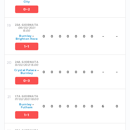
City
0-2
23A GIORNATA
06/02/2021
15:00
0
0
0
0
0
0
0
-
-
Burnley
-
Brighton Hove
1-1
24A GIORNATA
13/02/2021 15:00
Crystal Palace
-
0
0
0
0
0
0
0
-
-
Burnley
0-3
17A GIORNATA
17/02/2021 18:00
Burnley
-
0
0
0
0
0
0
0
6
0
Fulham
1-1