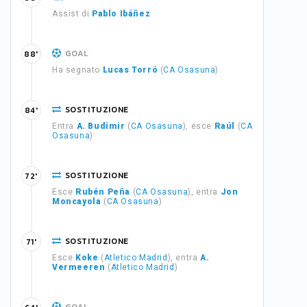
Assist di
Pablo Ibáñez
GOAL
88'
Ha segnato
Lucas Torró
(
CA Osasuna
)
SOSTITUZIONE
84'
Entra
A. Budimir
(
CA Osasuna
), esce
Raúl
(
CA
Osasuna
)
SOSTITUZIONE
72'
Esce
Rubén Peña
(
CA Osasuna
), entra
Jon
Moncayola
(
CA Osasuna
)
SOSTITUZIONE
71'
Esce
Koke
(
Atletico Madrid
), entra
A.
Vermeeren
(
Atletico Madrid
)