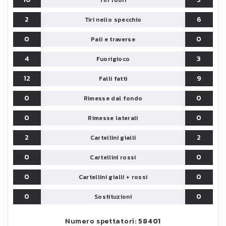
Tiri fuori
2
6
Tiri nello specchio
0
0
Pali e traverse
4
3
Fuorigioco
12
9
Falli fatti
0
0
Rimesse dal fondo
0
0
Rimesse laterali
2
2
Cartellini gialli
0
0
Cartellini rossi
0
0
Cartellini gialli + rossi
0
0
Sostituzioni
Numero spettatori:
58401