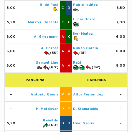
R. de Paul
Pablo Ibáñez
5,00
C
D
6,50
Lucas Torró
5,50
Marcos Llorente
C
C
7,00
Iker Muñoz
6,00
A. Griezmann
A
C
6,00
A. Correa
Rubén García
6,00
A
A
6,00
(55')
(31')
Samuel Lino
Raúl
6,00
A
A
8,00
(60')
(84')
PANCHINA
PANCHINA
-
Antonio Gomis
P
P
Aitor Fernández
-
-
H. Moldovan
P
P
D. Stamatakis
-
Reinildo
5,50
D
D
Unai García
-
(60')