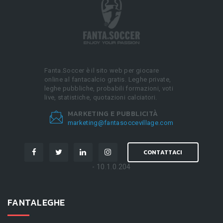
Fanta.Soccer è il sito web per giocare
online al fantacalcio gratis. Leghe private,
leghe pubbliche, probabili formazioni, voti
live, statistiche, quotazioni calciatori.
MARKETING E PUBBLICITÀ
marketing@fantasoccevillage.com
CONTATTACI
- 10.1.0.204
FANTALEGHE