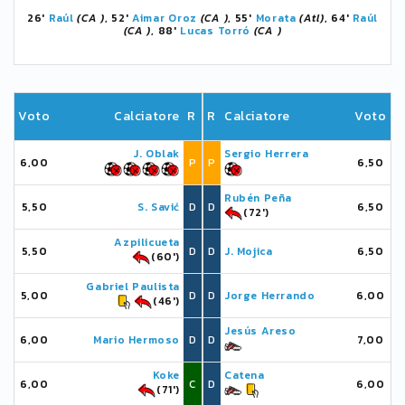
26'
Raúl
(CA )
, 52'
Aimar Oroz
(CA )
, 55'
Morata
(Atl)
, 64'
Raúl
(CA )
, 88'
Lucas Torró
(CA )
Voto
Calciatore
R
R
Calciatore
Voto
J. Oblak
Sergio Herrera
6,00
P
P
6,50
Rubén Peña
5,50
S. Savić
D
D
6,50
(72')
Azpilicueta
5,50
D
D
J. Mojica
6,50
(60')
Gabriel Paulista
5,00
D
D
Jorge Herrando
6,00
(46')
Jesús Areso
6,00
Mario Hermoso
D
D
7,00
Koke
Catena
6,00
C
D
6,00
(71')