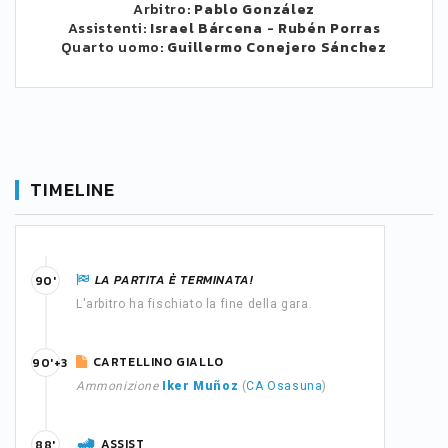
Arbitro:
Pablo González
Assistenti:
Israel Bárcena
-
Rubén Porras
Quarto uomo:
Guillermo Conejero Sánchez
TIMELINE
LA PARTITA È TERMINATA!
90'
L'arbitro ha fischiato la fine della gara.
CARTELLINO GIALLO
90'+3
Ammonizione
Iker Muñoz
(
CA Osasuna
)
ASSIST
88'