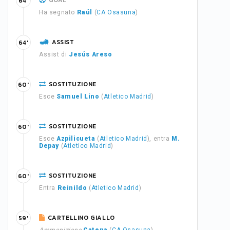
GOAL
64'
Ha segnato
Raúl
(
CA Osasuna
)
ASSIST
64'
Assist di
Jesús Areso
SOSTITUZIONE
60'
Esce
Samuel Lino
(
Atletico Madrid
)
SOSTITUZIONE
60'
Esce
Azpilicueta
(
Atletico Madrid
), entra
M.
Depay
(
Atletico Madrid
)
SOSTITUZIONE
60'
Entra
Reinildo
(
Atletico Madrid
)
CARTELLINO GIALLO
59'