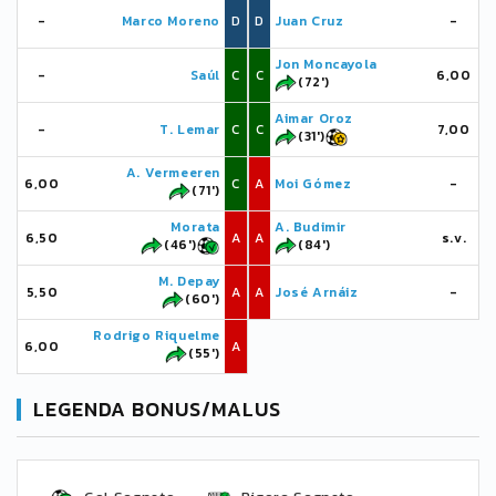
-
Marco Moreno
D
D
Juan Cruz
-
Jon Moncayola
-
Saúl
C
C
6,00
(72')
Aimar Oroz
-
T. Lemar
C
C
7,00
(31')
A. Vermeeren
6,00
C
A
Moi Gómez
-
(71')
Morata
A. Budimir
6,50
A
A
s.v.
(46')
(84')
M. Depay
5,50
A
A
José Arnáiz
-
(60')
Rodrigo Riquelme
6,00
A
(55')
LEGENDA BONUS/MALUS