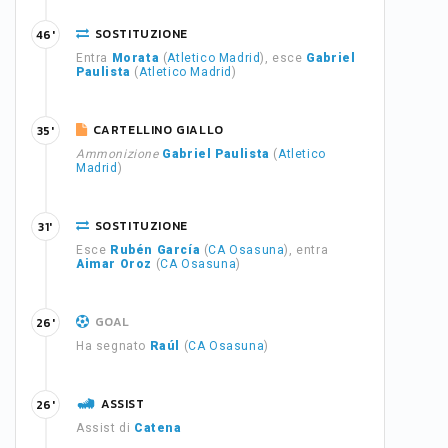
SOSTITUZIONE
46'
Entra
Morata
(
Atletico Madrid
), esce
Gabriel
Paulista
(
Atletico Madrid
)
CARTELLINO GIALLO
35'
Ammonizione
Gabriel Paulista
(
Atletico
Madrid
)
SOSTITUZIONE
31'
Esce
Rubén García
(
CA Osasuna
), entra
Aimar Oroz
(
CA Osasuna
)
GOAL
26'
Ha segnato
Raúl
(
CA Osasuna
)
ASSIST
26'
Assist di
Catena