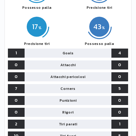
Possesso palla
Precisione tiri
17
43
Precisione tiri
Possesso palla
1
4
Goals
0
0
Attacchi
0
0
Attacchi pericolosi
7
5
Corners
0
0
Punizioni
0
0
Rigori
2
1
Tiri parati
10
5