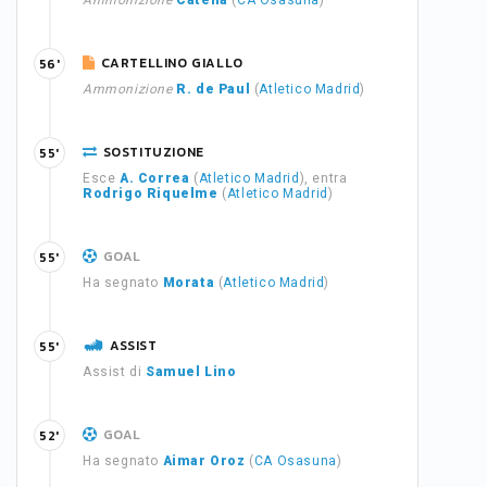
Ammonizione
Catena
(
CA Osasuna
)
CARTELLINO GIALLO
56'
Ammonizione
R. de Paul
(
Atletico Madrid
)
SOSTITUZIONE
55'
Esce
A. Correa
(
Atletico Madrid
), entra
Rodrigo Riquelme
(
Atletico Madrid
)
GOAL
55'
Ha segnato
Morata
(
Atletico Madrid
)
ASSIST
55'
Assist di
Samuel Lino
GOAL
52'
Ha segnato
Aimar Oroz
(
CA Osasuna
)