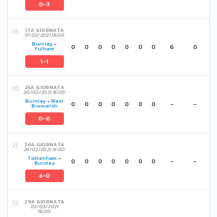
0-3
17A GIORNATA
17/02/2021 18:00
Burnley
-
0
0
0
0
0
0
0
6
0
Fulham
1-1
25A GIORNATA
20/02/2021 15:00
Burnley
-
West
0
0
0
0
0
0
0
-
-
Bromwich
0-0
26A GIORNATA
28/02/2021 14:00
Tottenham
-
0
0
0
0
0
0
0
-
-
Burnley
4-0
29A GIORNATA
03/03/2021
18:00