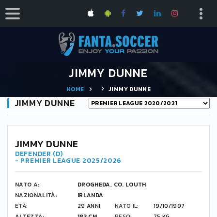
JIMMY DUNNE
HOME
JIMMY DUNNE
JIMMY DUNNE
JIMMY DUNNE
DEFENDER (D)
- PREMIER LEAGUE 2025/2026
NATO A:
DROGHEDA, CO. LOUTH
NAZIONALITÀ:
IRLANDA
ETÀ:
29 ANNI
NATO IL:
19/10/1997
ALTEZZA:
183 CM
PESO:
75 KG