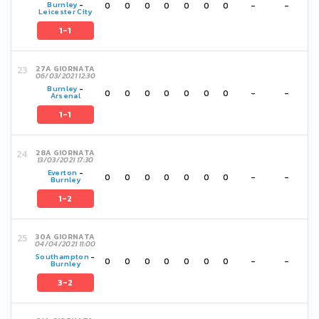
0
0
0
0
0
0
0
-
-
Burnley
-
Leicester City
1-1
27A GIORNATA
06/03/2021 12:30
Burnley
-
0
0
0
0
0
0
0
-
-
Arsenal
1-1
28A GIORNATA
13/03/2021 17:30
Everton
-
0
0
0
0
0
0
0
-
-
Burnley
1-2
30A GIORNATA
04/04/2021 11:00
Southampton
-
0
0
0
0
0
0
0
-
-
Burnley
3-2