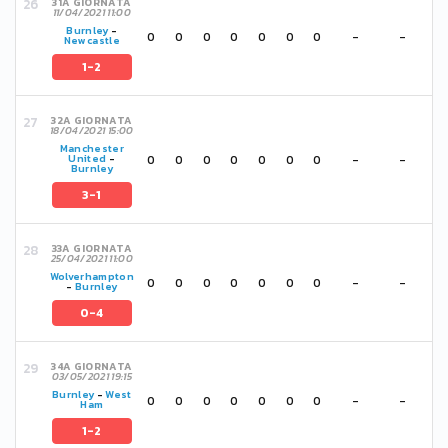
31A GIORNATA
11/04/2021 11:00
Burnley
-
0
0
0
0
0
0
0
-
-
Newcastle
1-2
32A GIORNATA
18/04/2021 15:00
Manchester
0
0
0
0
0
0
0
-
-
United
-
Burnley
3-1
33A GIORNATA
25/04/2021 11:00
Wolverhampton
0
0
0
0
0
0
0
-
-
-
Burnley
0-4
34A GIORNATA
03/05/2021 19:15
Burnley
-
West
0
0
0
0
0
0
0
-
-
Ham
1-2