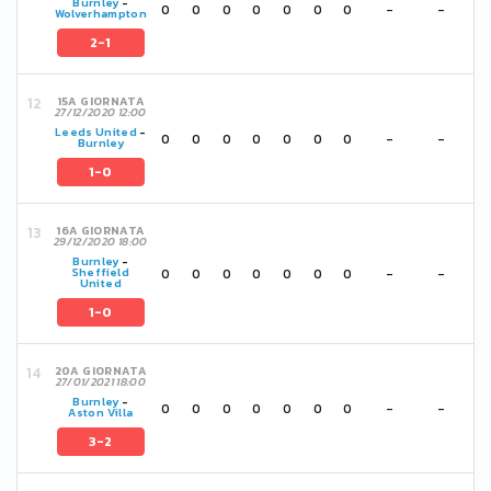
Burnley
-
0
0
0
0
0
0
0
-
-
Wolverhampton
2-1
15A GIORNATA
27/12/2020 12:00
Leeds United
-
0
0
0
0
0
0
0
-
-
Burnley
1-0
16A GIORNATA
29/12/2020 18:00
Burnley
-
0
0
0
0
0
0
0
-
-
Sheffield
United
1-0
20A GIORNATA
27/01/2021 18:00
Burnley
-
0
0
0
0
0
0
0
-
-
Aston Villa
3-2