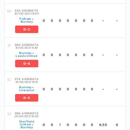
35A GIORNATA
10/05/2021 19:00
Fulham
-
0
0
0
0
0
0
0
-
-
Burnley
0-2
36A GIORNATA
15/05/2021 11:30
Burnley
-
0
0
0
0
0
0
0
-
-
Leeds United
0-4
37A GIORNATA
19/05/2021 19:15
Burnley
-
0
0
0
0
0
0
0
-
-
Liverpool
0-3
38A GIORNATA
23/05/2021 15:00
Sheffield
0
0
1
0
0
0
0
6,50
0
United
-
Burnley