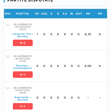
GIO.
PARTITA
GF
ASS.
A
E
AA
IN
OUT
MV
FM
2A GIORNATA
20/09/2020
18:00
1
0
0
0
0
0
0
6,25
0
Leicester City
-
Burnley
4-2
3A GIORNATA
26/09/2020
19:00
0
0
0
0
0
0
0
6,00
0
Burnley
-
Southampton
0-1
4A GIORNATA
03/10/2020
19:00
0
0
0
0
0
0
0
-
-
Newcastle
-
Burnley
3-1