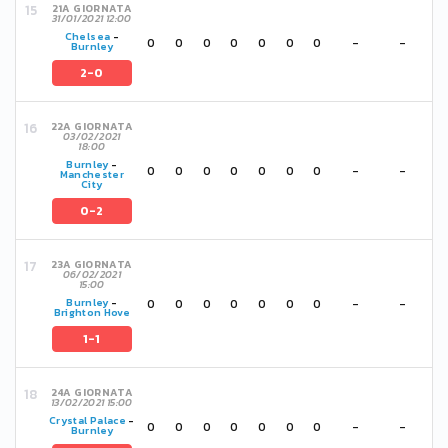
21A GIORNATA
31/01/2021 12:00
Chelsea
-
0
0
0
0
0
0
0
-
-
Burnley
2-0
22A GIORNATA
03/02/2021
18:00
Burnley
-
0
0
0
0
0
0
0
-
-
Manchester
City
0-2
23A GIORNATA
06/02/2021
15:00
0
0
0
0
0
0
0
-
-
Burnley
-
Brighton Hove
1-1
24A GIORNATA
13/02/2021 15:00
Crystal Palace
-
0
0
0
0
0
0
0
-
-
Burnley