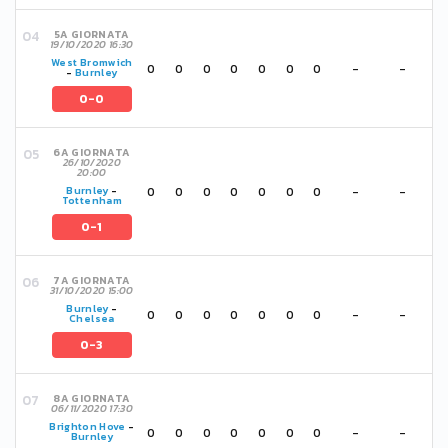
5A GIORNATA
19/10/2020 16:30
West Bromwich
0
0
0
0
0
0
0
-
-
-
Burnley
0-0
6A GIORNATA
26/10/2020
20:00
0
0
0
0
0
0
0
-
-
Burnley
-
Tottenham
0-1
7A GIORNATA
31/10/2020 15:00
Burnley
-
0
0
0
0
0
0
0
-
-
Chelsea
0-3
8A GIORNATA
06/11/2020 17:30
Brighton Hove
-
0
0
0
0
0
0
0
-
-
Burnley