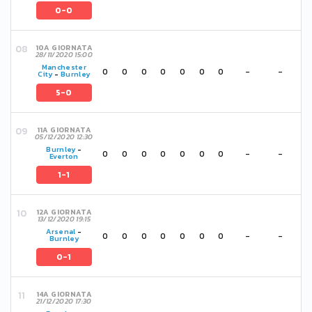
0-0
10A GIORNATA
28/11/2020 15:00
Manchester
0
0
0
0
0
0
0
-
-
City
-
Burnley
5-0
11A GIORNATA
05/12/2020 12:30
Burnley
-
0
0
0
0
0
0
0
-
-
Everton
1-1
12A GIORNATA
13/12/2020 19:15
Arsenal
-
0
0
0
0
0
0
0
-
-
Burnley
0-1
14A GIORNATA
21/12/2020 17:30