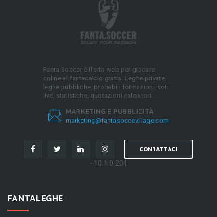
Fanta.Soccer è il sito web per giocare
online al fantacalcio gratis. Leghe private,
leghe pubbliche, probabili formazioni, voti
live, statistiche, quotazioni calciatori.
MARKETING E PUBBLICITÀ
marketing@fantasoccevillage.com
CONTATTACI
- 10.1.0.204
FANTALEGHE