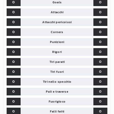
0
0
Goals
0
0
Attacchi
0
0
Attacchi pericolosi
0
0
Corners
0
0
Punizioni
0
0
Rigori
0
0
Tiri parati
0
0
Tiri fuori
0
0
Tiri nello specchio
0
0
Pali e traverse
0
0
Fuorigioco
0
0
Falli fatti