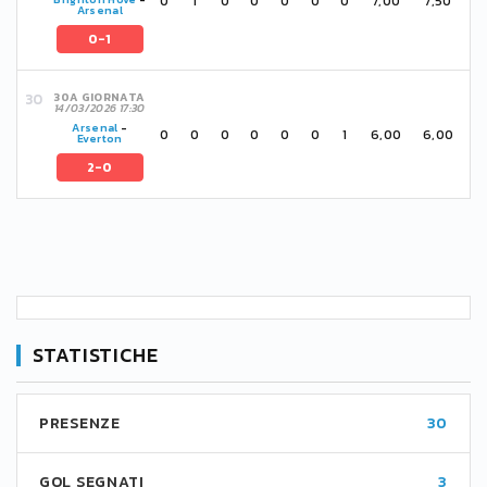
0
1
0
0
0
0
0
7,00
7,50
Arsenal
0-1
30A GIORNATA
14/03/2026 17:30
Arsenal
-
0
0
0
0
0
0
1
6,00
6,00
Everton
2-0
STATISTICHE
PRESENZE
30
GOL SEGNATI
3