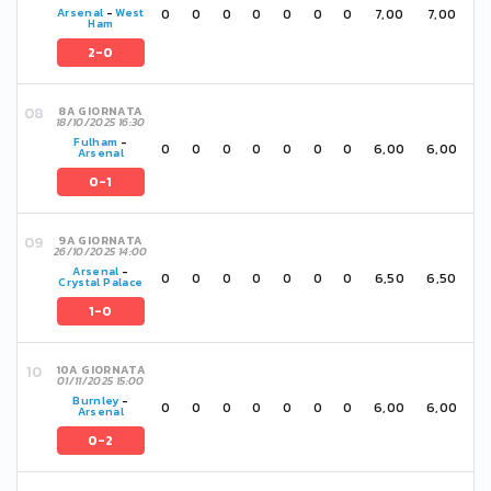
0
0
0
0
0
0
0
7,00
7,00
Arsenal
-
West
Ham
2-0
8A GIORNATA
18/10/2025 16:30
Fulham
-
0
0
0
0
0
0
0
6,00
6,00
Arsenal
0-1
9A GIORNATA
26/10/2025 14:00
Arsenal
-
0
0
0
0
0
0
0
6,50
6,50
Crystal Palace
1-0
10A GIORNATA
01/11/2025 15:00
Burnley
-
0
0
0
0
0
0
0
6,00
6,00
Arsenal
0-2