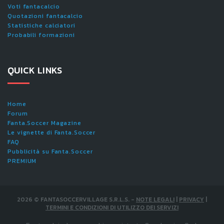
Voti fantacalcio
Quotazioni fantacalcio
Statistiche calciatori
Probabili formazioni
QUICK LINKS
Home
Forum
Fanta.Soccer Magazine
Le vignette di Fanta.Soccer
FAQ
Pubblicità su Fanta.Soccer
PREMIUM
2026
©
FANTASOCCERVILLAGE S.R.L.S.
-
NOTE LEGALI
|
PRIVACY
|
TERMINI E CONDIZIONI DI UTILIZZO DEI SERVIZI