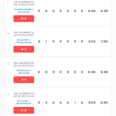
11A GIORNATA
08/11/2025 17:30
Sunderland
-
0
0
0
0
0
0
0
6,00
6,00
Arsenal
2-2
12A GIORNATA
23/11/2025 16:30
Arsenal
-
0
1
0
0
0
0
0
6,50
7,00
Tottenham
4-1
13A GIORNATA
30/11/2025 16:30
Chelsea
-
0
0
0
0
0
0
0
6,00
6,00
Arsenal
1-1
14A GIORNATA
03/12/2025 19:30
Arsenal
-
0
0
0
0
0
1
0
6,50
6,50
Brentford
2-0