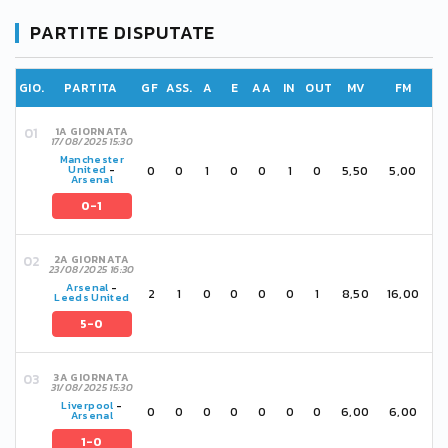
PARTITE DISPUTATE
GIO.
PARTITA
GF
ASS.
A
E
AA
IN
OUT
MV
FM
1A GIORNATA
17/08/2025 15:30
Manchester
0
0
1
0
0
1
0
5,50
5,00
United
-
Arsenal
0-1
2A GIORNATA
23/08/2025 16:30
Arsenal
-
2
1
0
0
0
0
1
8,50
16,00
Leeds United
5-0
3A GIORNATA
31/08/2025 15:30
Liverpool
-
0
0
0
0
0
0
0
6,00
6,00
Arsenal
1-0