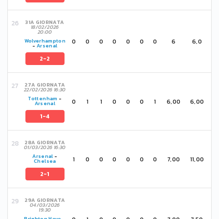
31A GIORNATA
18/02/2026
20:00
0
0
0
0
0
0
0
6
6,0
Wolverhampton
-
Arsenal
2-2
27A GIORNATA
22/02/2026 16:30
Tottenham
-
0
1
1
0
0
0
1
6,00
6,00
Arsenal
1-4
28A GIORNATA
01/03/2026 16:30
Arsenal
-
1
0
0
0
0
0
0
7,00
11,00
Chelsea
2-1
29A GIORNATA
04/03/2026
19:30
Brighton Hove
-