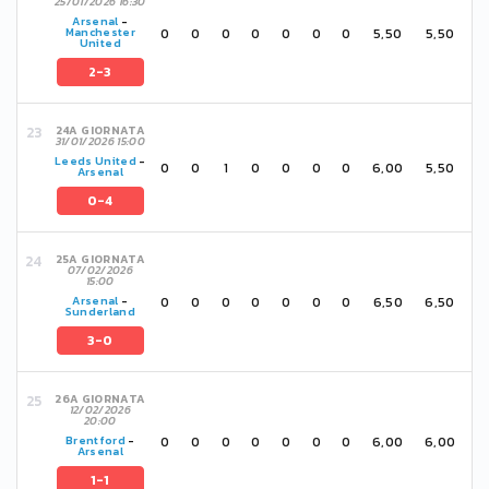
25/01/2026 16:30
Arsenal
-
0
0
0
0
0
0
0
5,50
5,50
Manchester
United
2-3
24A GIORNATA
31/01/2026 15:00
Leeds United
-
0
0
1
0
0
0
0
6,00
5,50
Arsenal
0-4
25A GIORNATA
07/02/2026
15:00
0
0
0
0
0
0
0
6,50
6,50
Arsenal
-
Sunderland
3-0
26A GIORNATA
12/02/2026
20:00
0
0
0
0
0
0
0
6,00
6,00
Brentford
-
Arsenal
1-1