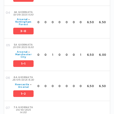
4A GIORNATA
13/09/2025 11:30
Arsenal
-
0
0
0
0
0
0
0
6,50
6,50
Nottingham
Forest
3-0
5A GIORNATA
21/09/2025 15:30
Arsenal
-
0
0
1
0
0
0
1
6,50
6,00
Manchester
City
1-1
6A GIORNATA
28/09/2025 15:30
Newcastle
-
0
0
0
0
0
0
0
6,50
6,50
Arsenal
1-2
7A GIORNATA
04/10/2025
14:00