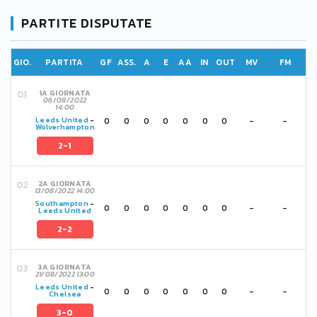
PARTITE DISPUTATE
GIO.
PARTITA
GF
ASS.
A
E
AA
IN
OUT
MV
FM
1A GIORNATA
06/08/2022
14:00
0
0
0
0
0
0
0
-
-
Leeds United
-
Wolverhampton
2-1
2A GIORNATA
13/08/2022 14:00
Southampton
-
0
0
0
0
0
0
0
-
-
Leeds United
2-2
3A GIORNATA
21/08/2022 13:00
Leeds United
-
0
0
0
0
0
0
0
-
-
Chelsea
3-0