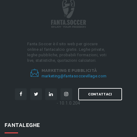
Fanta.Soccer è il sito web per giocare
online al fantacalcio gratis. Leghe private,
leghe pubbliche, probabili formazioni, voti
live, statistiche, quotazioni calciatori.
MARKETING E PUBBLICITÀ
marketing@fantasoccevillage.com
CONTATTACI
- 10.1.0.204
FANTALEGHE