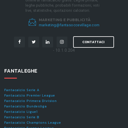
online al fantacalcio gratis. Leghe private,
leghe pubbliche, probabili formazioni, voti
live, statistiche, quotazioni calciatori.
MARKETING E PUBBLICITÀ
marketing@fantasoccevillage.com
CONTATTACI
- 10.1.0.204
FANTALEGHE
Fantacalcio Serie A
Fantacalcio Premier League
Fantacalcio Primera Division
Fantacalcio Bundesliga
Fantacalcio Ligue1
Fantacalcio Serie B
Fantacalcio Champions League