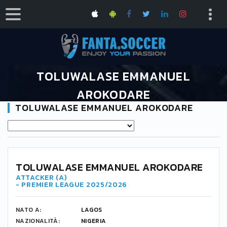
TOLUWALASE EMMANUEL
AROKODARE
TOLUWALASE EMMANUEL AROKODARE
HOME
TOLUWALASE EMMANUEL AROKODARE
14
TOLUWALASE EMMANUEL AROKODARE
ATTACKER (A)
- PREMIER LEAGUE 2025/2026
NATO A:
LAGOS
NAZIONALITÀ:
NIGERIA