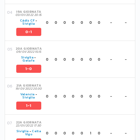
19A GIORNATA
03/01/2022 20:15
Cádiz CF
-
0
0
0
0
0
0
0
-
-
Siviglia
0-1
20A GIORNATA
09/01/2022 15:15
Siviglia
-
0
0
0
0
0
0
0
-
-
Getafe
1-0
21A GIORNATA
19/01/2022 20:30
Valencia
-
0
0
0
0
0
0
0
-
-
Siviglia
1-1
22A GIORNATA
22/01/2022 17:30
Siviglia
-
Celta
0
0
0
0
0
1
0
-
-
Vigo