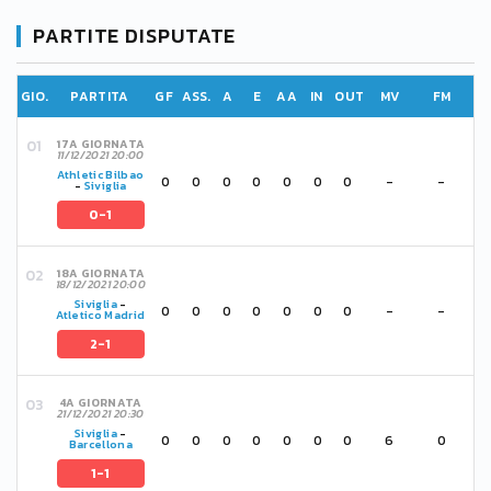
PARTITE DISPUTATE
GIO.
PARTITA
GF
ASS.
A
E
AA
IN
OUT
MV
FM
17A GIORNATA
11/12/2021 20:00
Athletic Bilbao
0
0
0
0
0
0
0
-
-
-
Siviglia
0-1
18A GIORNATA
18/12/2021 20:00
Siviglia
-
0
0
0
0
0
0
0
-
-
Atletico Madrid
2-1
4A GIORNATA
21/12/2021 20:30
Siviglia
-
0
0
0
0
0
0
0
6
0
Barcellona
1-1