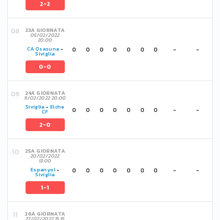
2-2
23A GIORNATA
05/02/2022
20:00
0
0
0
0
0
0
0
-
-
CA Osasuna
-
Siviglia
0-0
24A GIORNATA
11/02/2022 20:00
Siviglia
-
Elche
0
0
0
0
0
0
0
-
-
CF
2-0
25A GIORNATA
20/02/2022
13:00
0
0
0
0
0
0
0
-
-
Espanyol
-
Siviglia
1-1
26A GIORNATA
27/02/2022 15:15