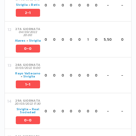
0
0
0
0
0
0
0
-
-
Siviglia
-
Betis
2-1
27A GIORNATA
04/03/2022
20:00
0
0
0
0
0
1
0
5,50
0
Alaves
-
Siviglia
0-0
28A GIORNATA
13/03/2022 13:00
Rayo Vallecano
0
0
0
0
0
0
0
-
-
-
Siviglia
1-1
29A GIORNATA
20/03/2022 17:30
Siviglia
-
Real
0
0
0
0
0
0
0
-
-
Sociedad
0-0