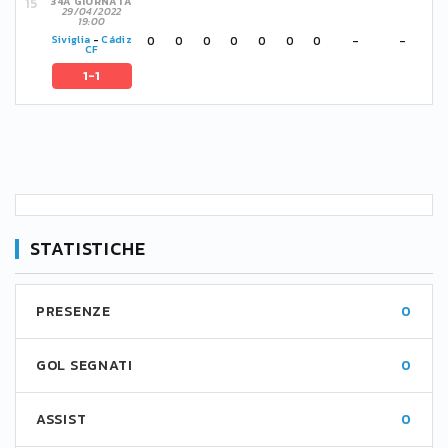
34A GIORNATA
29/04/2022
19:00
0
0
0
0
0
0
0
-
-
Siviglia
-
Cádiz
CF
1-1
STATISTICHE
PRESENZE
0
GOL SEGNATI
0
ASSIST
0