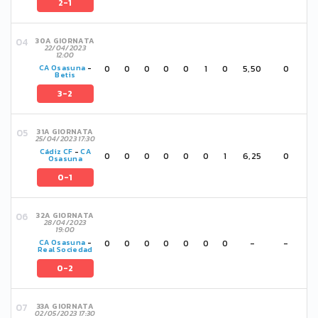
2-1
30A GIORNATA
22/04/2023
12:00
0
0
0
0
0
1
0
5,50
0
CA Osasuna
-
Betis
3-2
31A GIORNATA
25/04/2023 17:30
Cádiz CF
-
CA
0
0
0
0
0
0
1
6,25
0
Osasuna
0-1
32A GIORNATA
28/04/2023
19:00
0
0
0
0
0
0
0
-
-
CA Osasuna
-
Real Sociedad
0-2
33A GIORNATA
02/05/2023 17:30