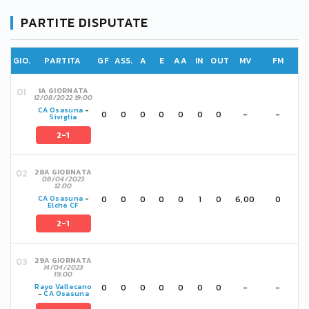
PARTITE DISPUTATE
GIO.
PARTITA
GF
ASS.
A
E
AA
IN
OUT
MV
FM
1A GIORNATA
12/08/2022 19:00
CA Osasuna
-
0
0
0
0
0
0
0
-
-
Siviglia
2-1
28A GIORNATA
08/04/2023
12:00
0
0
0
0
0
1
0
6,00
0
CA Osasuna
-
Elche CF
2-1
29A GIORNATA
14/04/2023
19:00
0
0
0
0
0
0
0
-
-
Rayo Vallecano
-
CA Osasuna