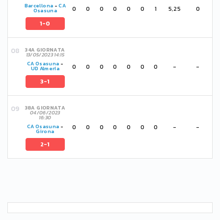
Barcellona
-
CA
0
0
0
0
0
0
1
5,25
0
Osasuna
1-0
34A GIORNATA
13/05/2023 14:15
CA Osasuna
-
0
0
0
0
0
0
0
-
-
UD Almería
3-1
38A GIORNATA
04/06/2023
16:30
0
0
0
0
0
0
0
-
-
CA Osasuna
-
Girona
2-1