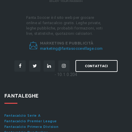
Fanta.Soccer è il sito web per giocare
online al fantacalcio gratis. Leghe private,
leghe pubbliche, probabili formazioni, voti
live, statistiche, quotazioni calciatori.
MARKETING E PUBBLICITÀ
marketing@fantasoccevillage.com
CONTATTACI
- 10.1.0.204
FANTALEGHE
Fantacalcio Serie A
Fantacalcio Premier League
Fantacalcio Primera Division