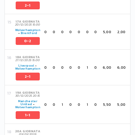
2-1
17A GIORNATA
20/12/2025 15:00
Wolverhampton
0
0
0
0
0
0
0
5,00
2,00
-
Brentford
0-2
18A GIORNATA
27/12/2025 15:00
Liverpool
-
0
0
0
0
0
1
0
6,00
6,00
Wolverhampton
2-1
19A GIORNATA
30/12/2025 20:15
Manchester
0
0
1
0
0
1
0
5,50
5,00
United
-
Wolverhampton
1-1
20A GIORNATA
03/01/2026