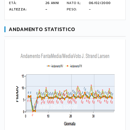
ETÀ:
26 ANNI
NATO IL:
06/02/2000
ALTEZZA:
-
PESO:
-
ANDAMENTO STATISTICO