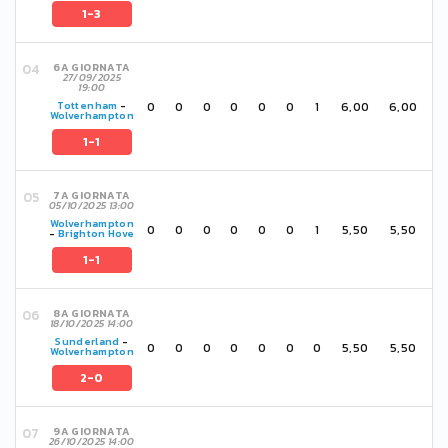
1-3
6A GIORNATA
27/09/2025
19:00
0
0
0
0
0
0
1
6,00
6,00
Tottenham
-
Wolverhampton
1-1
7A GIORNATA
05/10/2025 13:00
Wolverhampton
0
0
0
0
0
0
1
5,50
5,50
-
Brighton Hove
1-1
8A GIORNATA
18/10/2025 14:00
Sunderland
-
0
0
0
0
0
0
0
5,50
5,50
Wolverhampton
2-0
9A GIORNATA
26/10/2025 14:00