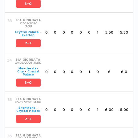
3-0
36A GIORNATA
10/05/2026
13:00
0
0
0
0
0
0
1
5,50
5,50
Crystal Palace
-
Everton
2-2
31A GIORNATA
13/05/2026 19:00
Manchester
0
0
0
0
0
1
0
6
6,0
City
-
Crystal
Palace
3-0
37A GIORNATA
17/05/2026 14:00
Brentford
-
0
0
0
0
0
0
1
6,00
6,00
Crystal Palace
2-2
38A GIORNATA