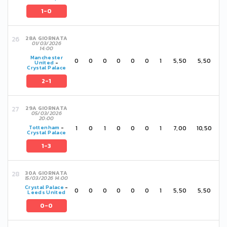
1-0
28A GIORNATA
01/03/2026
14:00
Manchester
0
0
0
0
0
0
1
5,50
5,50
United
-
Crystal Palace
2-1
29A GIORNATA
05/03/2026
20:00
1
0
1
0
0
0
1
7,00
10,50
Tottenham
-
Crystal Palace
1-3
30A GIORNATA
15/03/2026 14:00
Crystal Palace
-
0
0
0
0
0
0
1
5,50
5,50
Leeds United
0-0