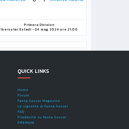
Primera Division
Iberostar Estadi -
04 mag 2024 ore 21:00
QUICK LINKS
Home
Forum
Fanta.Soccer Magazine
Le vignette di Fanta.Soccer
FAQ
Pubblicità su Fanta.Soccer
PREMIUM