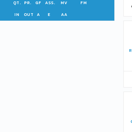
QT.
PR.
GF
ASS.
MV
FM
IN
OUT
A
E
AA
R