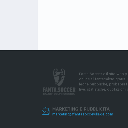
Fanta.Soccer è il sito web p
online al fantacalcio gratis.
leghe pubbliche, probabili f
live, statistiche, quotazioni 
MARKETING E PUBBLICITÀ
marketing@fantasoccevillage.com