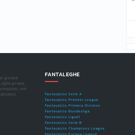
FANTALEGHE
er giocare
 Leghe private,
ormazioni, voti
Fantacalcio Serie A
calciatori.
Fantacalcio Premier League
Fantacalcio Primera Division
Fantacalcio Bundesliga
Fantacalcio Ligue1
Fantacalcio Serie B
Fantacalcio Champions League
Fantacalcio Europa League