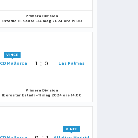
Primera Division
Estadio El Sadar -
14 mag 2024 ore 19:30
VINCE
1
0
CD Mallorca
Las Palmas
Primera Division
Iberostar Estadi -
11 mag 2024 ore 14:00
VINCE
0
1
CD Mallorca
Atletico Madrid