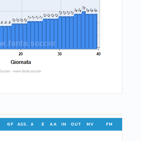
GF
ASS.
A
E
AA
IN
OUT
MV
FM