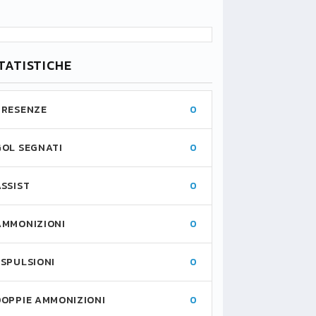
TATISTICHE
PRESENZE
0
GOL SEGNATI
0
ASSIST
0
AMMONIZIONI
0
ESPULSIONI
0
DOPPIE AMMONIZIONI
0