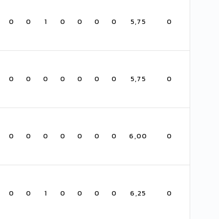
0
0
1
0
0
0
0
5,75
0
0
0
0
0
0
0
0
5,75
0
0
0
0
0
0
0
0
6,00
0
0
0
1
0
0
0
0
6,25
0