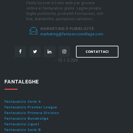
Fanta.Soccer è il sito web per giocare
online al fantacalcio gratis. Leghe private,
leghe pubbliche, probabili formazioni, voti
live, statistiche, quotazioni calciatori.
MARKETING E PUBBLICITÀ
marketing@fantasoccevillage.com
CONTATTACI
- 10.1.0.204
FANTALEGHE
Fantacalcio Serie A
Fantacalcio Premier League
Fantacalcio Primera Division
Fantacalcio Bundesliga
Fantacalcio Ligue1
Fantacalcio Serie B