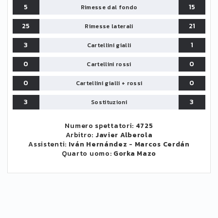
5
15
Rimesse dal fondo
25
21
Rimesse laterali
3
1
Cartellini gialli
0
0
Cartellini rossi
0
0
Cartellini gialli + rossi
3
3
Sostituzioni
Numero spettatori:
4725
Arbitro:
Javier Alberola
Assistenti:
Iván Hernández
-
Marcos Cerdán
Quarto uomo:
Gorka Mazo