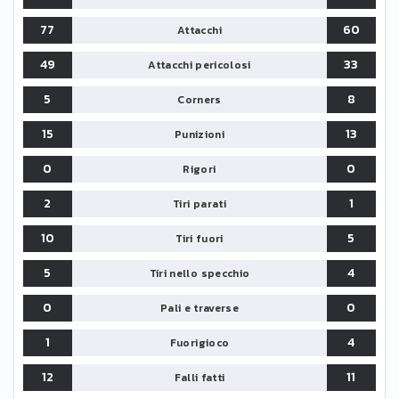
77
60
Attacchi
49
33
Attacchi pericolosi
5
8
Corners
15
13
Punizioni
0
0
Rigori
2
1
Tiri parati
10
5
Tiri fuori
5
4
Tiri nello specchio
0
0
Pali e traverse
1
4
Fuorigioco
12
11
Falli fatti