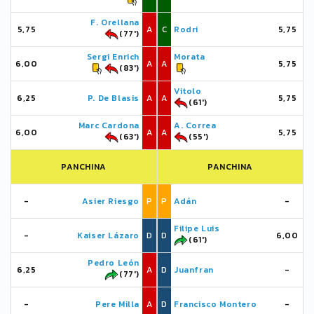
F. Orellana
5,75
A
C
Rodri
5,75
(77')
Sergi Enrich
Morata
6,00
A
A
5,75
(83')
Vitolo
6,25
P. De Blasis
A
A
5,75
(61')
Marc Cardona
A. Correa
6,00
A
A
5,75
(63')
(55')
PANCHINA
PANCHINA
-
Asier Riesgo
P
P
Adán
-
Filipe Luis
-
Kaiser Lázaro
D
D
6,00
(61')
Pedro León
6,25
A
D
Juanfran
-
(77')
-
Pere Milla
A
D
Francisco Montero
-