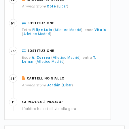
Ammonizione
Cote
(
Eibar
)
SOSTITUZIONE
61'
Entra
Filipe Luis
(
Atletico Madrid
), esce
Vitolo
(
Atletico Madrid
)
SOSTITUZIONE
55'
Esce
A. Correa
(
Atletico Madrid
), entra
T.
Lemar
(
Atletico Madrid
)
CARTELLINO GIALLO
45'
Ammonizione
Jordán
(
Eibar
)
LA PARTITA È INIZIATA!
1'
L'arbitro ha dato il via alla gara.