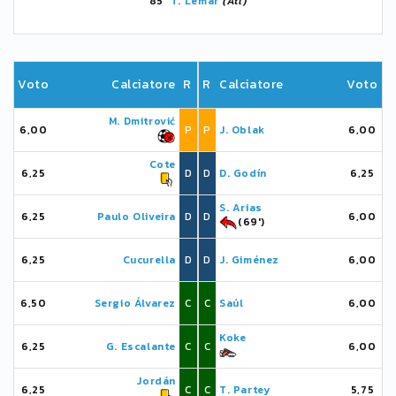
85'
T. Lemar
(Atl)
Voto
Calciatore
R
R
Calciatore
Voto
M. Dmitrović
6,00
P
P
J. Oblak
6,00
Cote
6,25
D
D
D. Godín
6,25
S. Arias
6,25
Paulo Oliveira
D
D
6,00
(69')
6,25
Cucurella
D
D
J. Giménez
6,00
6,50
Sergio Álvarez
C
C
Saúl
6,00
Koke
6,25
G. Escalante
C
C
6,00
Jordán
6,25
C
C
T. Partey
5,75