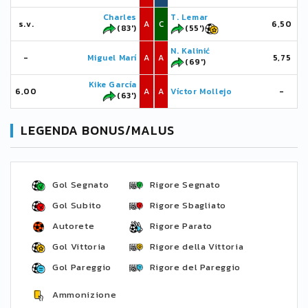
Charles
T. Lemar
s.v.
A
C
6,50
(83')
(55')
N. Kalinić
-
Miguel Marí
A
A
5,75
(69')
Kike García
6,00
A
A
Víctor Mollejo
-
(63')
LEGENDA BONUS/MALUS
Gol Segnato
Rigore Segnato
Gol Subito
Rigore Sbagliato
Autorete
Rigore Parato
Gol Vittoria
Rigore della Vittoria
Gol Pareggio
Rigore del Pareggio
Ammonizione