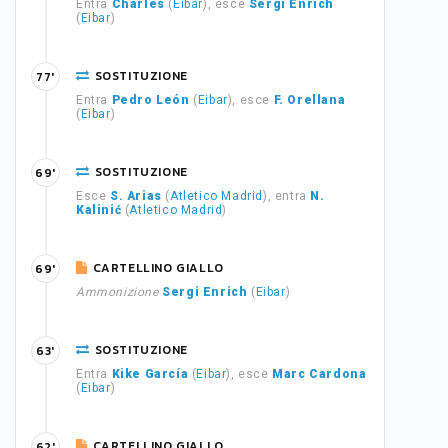
Entra
Charles
(
Eibar
), esce
Sergi Enrich
(
Eibar
)
SOSTITUZIONE
77'
Entra
Pedro León
(
Eibar
), esce
F. Orellana
(
Eibar
)
SOSTITUZIONE
69'
Esce
S. Arias
(
Atletico Madrid
), entra
N.
Kalinić
(
Atletico Madrid
)
CARTELLINO GIALLO
69'
Ammonizione
Sergi Enrich
(
Eibar
)
SOSTITUZIONE
63'
Entra
Kike García
(
Eibar
), esce
Marc Cardona
(
Eibar
)
CARTELLINO GIALLO
62'