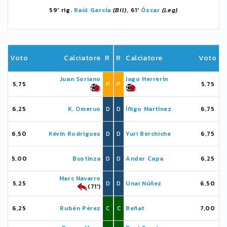
59' rig.
Raúl García
(Bil)
, 61'
Óscar
(Leg)
Voto
Calciatore
R
R
Calciatore
Voto
Juan Soriano
Iago Herrerín
5,75
P
P
5,75
6,25
K. Omeruo
D
D
Íñigo Martínez
6,75
6,50
Kévin Rodrigues
D
D
Yuri Berchiche
6,75
5,00
Bustinza
D
D
Ander Capa
6,25
Marc Navarro
5,25
D
D
Unai Núñez
6,50
(71')
6,25
Rubén Pérez
C
C
Beñat
7,00