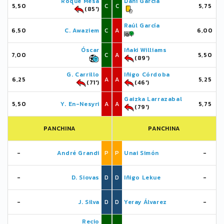
Roque Mesa
Dani García
5,50
C
C
5,75
(85')
Raúl García
6,50
C. Awaziem
C
A
6,00
Óscar
Iñaki Williams
7,00
C
A
5,50
(89')
G. Carrillo
Iñigo Córdoba
6,25
A
A
5,25
(71')
(46')
Gaizka Larrazabal
5,50
Y. En-Nesyri
A
A
5,75
(79')
PANCHINA
PANCHINA
-
André Grandi
P
P
Unai Simón
-
-
D. Siovas
D
D
Iñigo Lekue
-
-
J. Silva
D
D
Yeray Álvarez
-
Recio