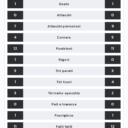
1
1
Goals
0
0
Attacchi
7
9
Attacchi pericolosi
4
5
Corners
12
11
Punizioni
1
0
Rigori
3
3
Tiri parati
1
4
Tiri fuori
3
2
Tiri nello specchio
0
0
Pali e traverse
1
1
Fuorigioco
11
12
Falli fatti