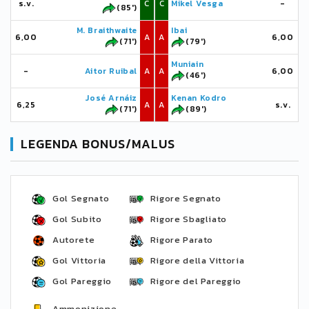
s.v.
C
C
Mikel Vesga
-
(85')
M. Braithwaite
Ibai
6,00
A
A
6,00
(71')
(79')
Muniain
-
Aitor Ruibal
A
A
6,00
(46')
José Arnáiz
Kenan Kodro
6,25
A
A
s.v.
(71')
(89')
LEGENDA BONUS/MALUS
Gol Segnato
Rigore Segnato
Gol Subito
Rigore Sbagliato
Autorete
Rigore Parato
Gol Vittoria
Rigore della Vittoria
Gol Pareggio
Rigore del Pareggio
Ammonizione