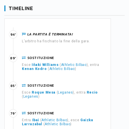
TIMELINE
LA PARTITA È TERMINATA!
94'
L'arbitro ha fischiato la fine della gara.
SOSTITUZIONE
89'
Esce
Iñaki Williams
(
Athletic Bilbao
), entra
Kenan Kodro
(
Athletic Bilbao
)
SOSTITUZIONE
85'
Esce
Roque Mesa
(
Leganes
), entra
Recio
(
Leganes
)
SOSTITUZIONE
79'
Entra
Ibai
(
Athletic Bilbao
), esce
Gaizka
Larrazabal
(
Athletic Bilbao
)