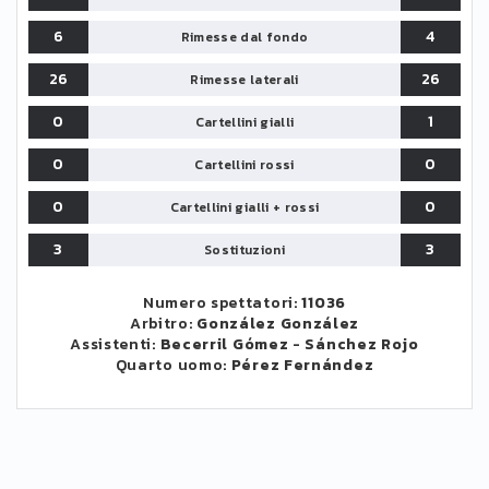
6
4
Rimesse dal fondo
26
26
Rimesse laterali
0
1
Cartellini gialli
0
0
Cartellini rossi
0
0
Cartellini gialli + rossi
3
3
Sostituzioni
Numero spettatori:
11036
Arbitro:
González González
Assistenti:
Becerril Gómez
-
Sánchez Rojo
Quarto uomo:
Pérez Fernández