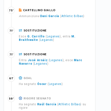
CARTELLINO GIALLO
75'
Ammonizione
Dani García
(
Athletic Bilbao
)
SOSTITUZIONE
71'
Esce
G. Carrillo
(
Leganes
), entra
M.
Braithwaite
(
Leganes
)
SOSTITUZIONE
71'
Entra
José Arnáiz
(
Leganes
), esce
Marc
Navarro
(
Leganes
)
GOAL
61'
Ha segnato
Óscar
(
Leganes
)
RIGORE SEGNATO
59'
Ha segnato
Raúl García
(
Athletic Bilbao
) su
rigore