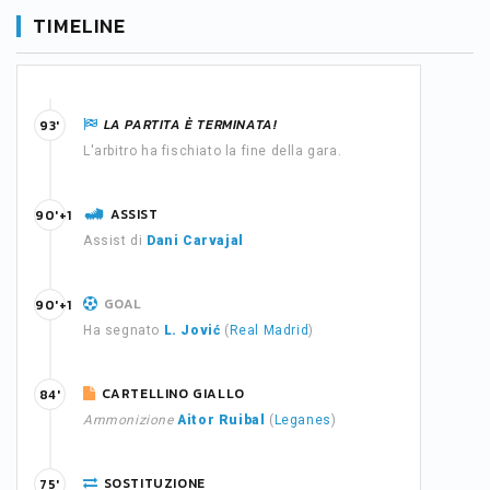
TIMELINE
LA PARTITA È TERMINATA!
93'
L'arbitro ha fischiato la fine della gara.
ASSIST
90'+1
Assist di
Dani Carvajal
GOAL
90'+1
Ha segnato
L. Jović
(
Real Madrid
)
CARTELLINO GIALLO
84'
Ammonizione
Aitor Ruibal
(
Leganes
)
SOSTITUZIONE
75'