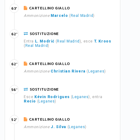
CARTELLINO GIALLO
63'
Ammonizione
Marcelo
(
Real Madrid
)
SOSTITUZIONE
62'
Entra
L. Modrić
(
Real Madrid
), esce
T. Kroos
(
Real Madrid
)
CARTELLINO GIALLO
62'
Ammonizione
Christian Rivera
(
Leganes
)
SOSTITUZIONE
56'
Esce
Kévin Rodrigues
(
Leganes
), entra
Recio
(
Leganes
)
CARTELLINO GIALLO
52'
Ammonizione
J. Silva
(
Leganes
)