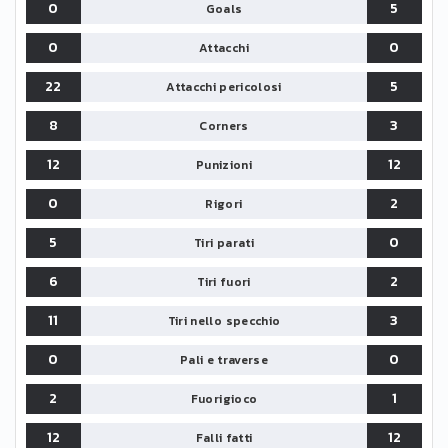
0
5
Goals
0
0
Attacchi
22
5
Attacchi pericolosi
8
3
Corners
12
12
Punizioni
0
2
Rigori
5
0
Tiri parati
6
2
Tiri fuori
11
3
Tiri nello specchio
0
0
Pali e traverse
2
1
Fuorigioco
12
12
Falli fatti