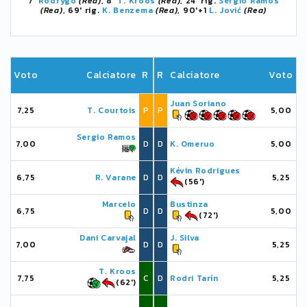
7'
Rodrygo
(Rea)
, 8'
T. Kroos
(Rea)
, 24' rig.
Sergio Ramos
(Rea)
, 69' rig.
K. Benzema
(Rea)
, 90'+1
L. Jović
(Rea)
Voto
Calciatore
R
R
Calciatore
Voto
Juan Soriano
7,25
T. Courtois
P
P
5,00
Sergio Ramos
7,00
D
D
K. Omeruo
5,00
Kévin Rodrigues
6,75
R. Varane
D
D
5,25
(56')
Marcelo
Bustinza
6,75
D
D
5,00
(72')
Dani Carvajal
J. Silva
7,00
D
D
5,25
T. Kroos
7,75
C
D
Rodri Tarín
5,25
(62')