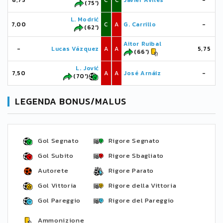
6,75
C
C
Javier Avilés
-
(75')
L. Modrić
7,00
C
A
G. Carrillo
-
(62')
Aitor Ruibal
-
Lucas Vázquez
A
A
5,75
(66')
L. Jović
7,50
A
A
José Arnáiz
-
(70')
LEGENDA BONUS/MALUS
Gol Segnato
Rigore Segnato
Gol Subito
Rigore Sbagliato
Autorete
Rigore Parato
Gol Vittoria
Rigore della Vittoria
Gol Pareggio
Rigore del Pareggio
Ammonizione