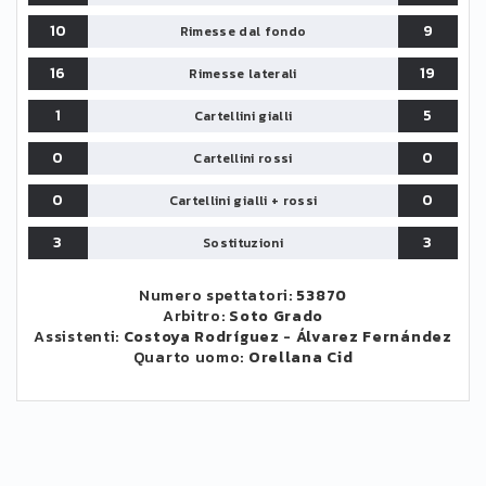
10
9
Rimesse dal fondo
16
19
Rimesse laterali
1
5
Cartellini gialli
0
0
Cartellini rossi
0
0
Cartellini gialli + rossi
3
3
Sostituzioni
Numero spettatori:
53870
Arbitro:
Soto Grado
Assistenti:
Costoya Rodríguez
-
Álvarez Fernández
Quarto uomo:
Orellana Cid