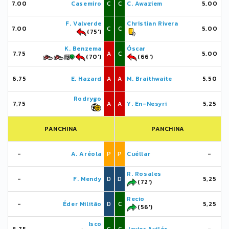
7,00
Casemiro
C
C
C. Awaziem
5,00
F. Valverde
Christian Rivera
7,00
C
C
5,00
(75')
K. Benzema
Óscar
7,75
A
C
5,00
(70')
(66')
6,75
E. Hazard
A
A
M. Braithwaite
5,50
Rodrygo
7,75
A
A
Y. En-Nesyri
5,25
PANCHINA
PANCHINA
-
A. Aréola
P
P
Cuéllar
-
R. Rosales
-
F. Mendy
D
D
5,25
(72')
Recio
-
Éder Militão
D
C
5,25
(56')
Isco