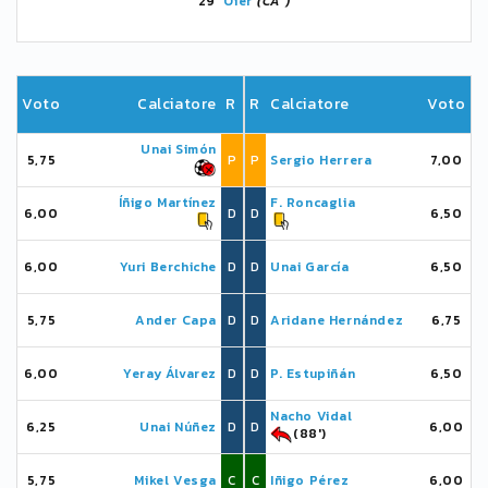
29'
Oier
(CA )
Voto
Calciatore
R
R
Calciatore
Voto
Unai Simón
5,75
P
P
Sergio Herrera
7,00
Íñigo Martínez
F. Roncaglia
6,00
D
D
6,50
6,00
Yuri Berchiche
D
D
Unai García
6,50
5,75
Ander Capa
D
D
Aridane Hernández
6,75
6,00
Yeray Álvarez
D
D
P. Estupiñán
6,50
Nacho Vidal
6,25
Unai Núñez
D
D
6,00
(88')
5,75
Mikel Vesga
C
C
Iñigo Pérez
6,00