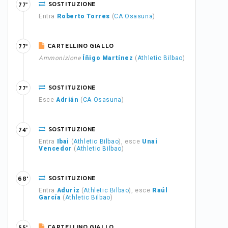
SOSTITUZIONE
77'
Entra
Roberto Torres
(
CA Osasuna
)
CARTELLINO GIALLO
77'
Ammonizione
Íñigo Martínez
(
Athletic Bilbao
)
SOSTITUZIONE
77'
Esce
Adrián
(
CA Osasuna
)
SOSTITUZIONE
74'
Entra
Ibai
(
Athletic Bilbao
), esce
Unai
Vencedor
(
Athletic Bilbao
)
SOSTITUZIONE
68'
Entra
Aduriz
(
Athletic Bilbao
), esce
Raúl
García
(
Athletic Bilbao
)
CARTELLINO GIALLO
55'