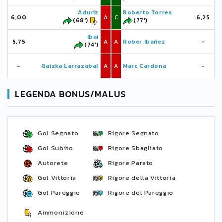
Aduriz
Roberto Torres
6,00
A
C
6,25
(68')
(77')
Ibai
5,75
A
A
Rober Ibañez
-
(74')
-
Gaizka Larrazabal
A
A
Marc Cardona
-
LEGENDA BONUS/MALUS
Gol Segnato
Rigore Segnato
Gol Subito
Rigore Sbagliato
Autorete
Rigore Parato
Gol Vittoria
Rigore della Vittoria
Gol Pareggio
Rigore del Pareggio
Ammonizione