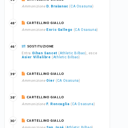
Ammonizione
D. Brašanac
(
CA Osasuna
)
CARTELLINO GIALLO
48'
Ammonizione
Enric Gallego
(
CA Osasuna
)
SOSTITUZIONE
46'
Entra
Oihan Sancet
(
Athletic Bilbao
), esce
Asier Villalibre
(
Athletic Bilbao
)
CARTELLINO GIALLO
39'
Ammonizione
Oier
(
CA Osasuna
)
CARTELLINO GIALLO
38'
Ammonizione
F. Roncaglia
(
CA Osasuna
)
CARTELLINO GIALLO
30'
Ammonizione
San José
(
Athletic Bilbao
)