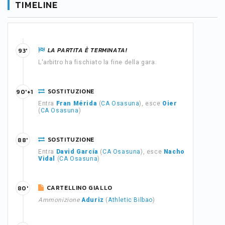
TIMELINE
LA PARTITA È TERMINATA!
93'
L'arbitro ha fischiato la fine della gara.
SOSTITUZIONE
90'+1
Entra
Fran Mérida
(
CA Osasuna
), esce
Oier
(
CA Osasuna
)
SOSTITUZIONE
88'
Entra
David García
(
CA Osasuna
), esce
Nacho
Vidal
(
CA Osasuna
)
CARTELLINO GIALLO
80'
Ammonizione
Aduriz
(
Athletic Bilbao
)