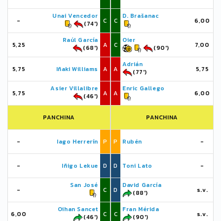
Unai Vencedor
D. Brašanac
-
C
C
6,00
(74')
Raúl García
Oier
5,25
A
C
7,00
(68')
(90')
Adrián
5,75
Iñaki Williams
A
A
5,75
(77')
Asier Villalibre
Enric Gallego
5,75
A
A
6,00
(46')
PANCHINA
PANCHINA
-
Iago Herrerín
P
P
Rubén
-
-
Iñigo Lekue
D
D
Toni Lato
-
San José
David García
-
C
D
s.v.
(88')
Oihan Sancet
Fran Mérida
6,00
C
C
s.v.
(46')
(90')