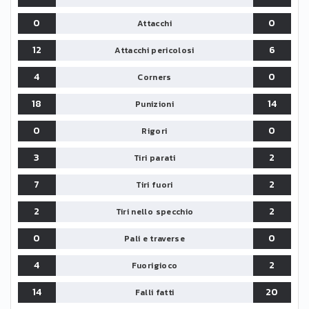
0
0
Attacchi
12
6
Attacchi pericolosi
4
0
Corners
18
14
Punizioni
0
0
Rigori
3
2
Tiri parati
7
2
Tiri fuori
2
2
Tiri nello specchio
0
0
Pali e traverse
4
2
Fuorigioco
14
20
Falli fatti