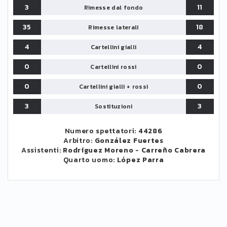
3
11
Rimesse dal fondo
35
18
Rimesse laterali
4
4
Cartellini gialli
0
0
Cartellini rossi
0
0
Cartellini gialli + rossi
3
3
Sostituzioni
Numero spettatori:
44286
Arbitro:
González Fuertes
Assistenti:
Rodríguez Moreno
-
Carreño Cabrera
Quarto uomo:
López Parra