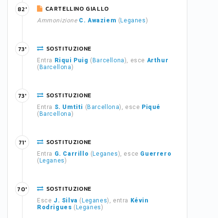
CARTELLINO GIALLO
82'
Ammonizione
C. Awaziem
(
Leganes
)
SOSTITUZIONE
73'
Entra
Riqui Puig
(
Barcellona
), esce
Arthur
(
Barcellona
)
SOSTITUZIONE
73'
Entra
S. Umtiti
(
Barcellona
), esce
Piqué
(
Barcellona
)
SOSTITUZIONE
71'
Entra
G. Carrillo
(
Leganes
), esce
Guerrero
(
Leganes
)
SOSTITUZIONE
70'
Esce
J. Silva
(
Leganes
), entra
Kévin
Rodrigues
(
Leganes
)