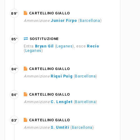
CARTELLINO GIALLO
89'
Ammonizione
Junior Firpo
(
Barcellona
)
SOSTITUZIONE
85'
Entra
Bryan Gil
(
Leganes
), esce
Recio
(
Leganes
)
CARTELLINO GIALLO
84'
Ammonizione
Riqui Puig
(
Barcellona
)
CARTELLINO GIALLO
84'
Ammonizione
C. Lenglet
(
Barcellona
)
CARTELLINO GIALLO
83'
Ammonizione
S. Umtiti
(
Barcellona
)