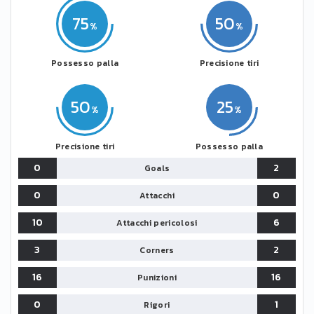
75
50
Possesso palla
Precisione tiri
50
25
Precisione tiri
Possesso palla
0
2
Goals
0
0
Attacchi
10
6
Attacchi pericolosi
3
2
Corners
16
16
Punizioni
0
1
Rigori