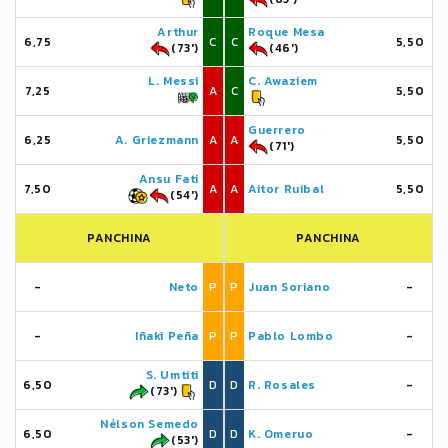
Arthur
Roque Mesa
6,75
C
C
5,50
(73')
(46')
L. Messi
C. Awaziem
7,25
A
C
5,50
Guerrero
6,25
A. Griezmann
A
A
5,50
(71')
Ansu Fati
7,50
A
A
Aitor Ruibal
5,50
(54')
PANCHINA
PANCHINA
-
Neto
P
P
Juan Soriano
-
-
Iñaki Peña
P
P
Pablo Lombo
-
S. Umtiti
6,50
D
D
R. Rosales
-
(73')
Nélson Semedo
6,50
D
D
K. Omeruo
-
(53')