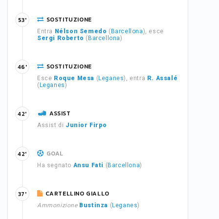
SOSTITUZIONE
53'
Entra
Nélson Semedo
(
Barcellona
), esce
Sergi Roberto
(
Barcellona
)
SOSTITUZIONE
46'
Esce
Roque Mesa
(
Leganes
), entra
R. Assalé
(
Leganes
)
ASSIST
42'
Assist di
Junior Firpo
GOAL
42'
Ha segnato
Ansu Fati
(
Barcellona
)
CARTELLINO GIALLO
37'
Ammonizione
Bustinza
(
Leganes
)