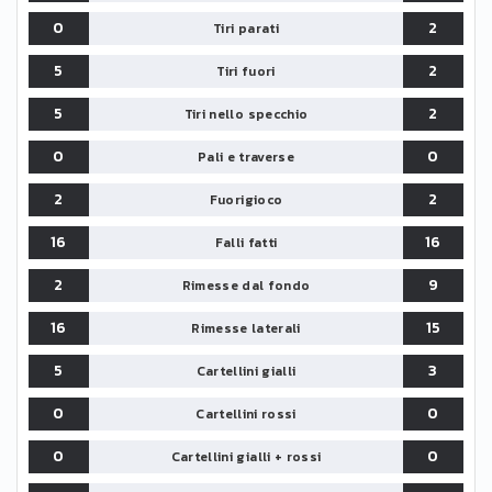
0
2
Tiri parati
5
2
Tiri fuori
5
2
Tiri nello specchio
0
0
Pali e traverse
2
2
Fuorigioco
16
16
Falli fatti
2
9
Rimesse dal fondo
16
15
Rimesse laterali
5
3
Cartellini gialli
0
0
Cartellini rossi
0
0
Cartellini gialli + rossi