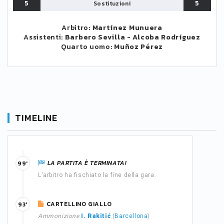
5
5
Sostituzioni
Arbitro:
Martínez Munuera
Assistenti:
Barbero Sevilla
-
Alcoba Rodríguez
Quarto uomo:
Muñoz Pérez
TIMELINE
LA PARTITA È TERMINATA!
99'
L'arbitro ha fischiato la fine della gara.
CARTELLINO GIALLO
93'
Ammonizione
I. Rakitić
(
Barcellona
)