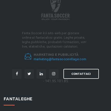
Fanta.Soccer è il sito web per giocare
online al fantacalcio gratis. Leghe private,
leghe pubbliche, probabili formazioni, voti
live, statistiche, quotazioni calciatori.
MARKETING E PUBBLICITÀ
marketing@fantasoccevillage.com
CONTATTACI
- 141.95.101.85
FANTALEGHE