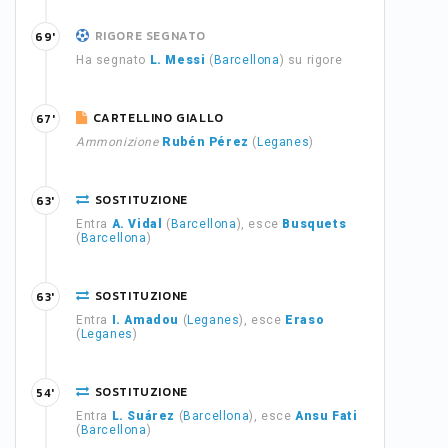
RIGORE SEGNATO
69'
Ha segnato
L. Messi
(
Barcellona
) su rigore
CARTELLINO GIALLO
67'
Ammonizione
Rubén Pérez
(
Leganes
)
SOSTITUZIONE
63'
Entra
A. Vidal
(
Barcellona
), esce
Busquets
(
Barcellona
)
SOSTITUZIONE
63'
Entra
I. Amadou
(
Leganes
), esce
Eraso
(
Leganes
)
SOSTITUZIONE
54'
Entra
L. Suárez
(
Barcellona
), esce
Ansu Fati
(
Barcellona
)