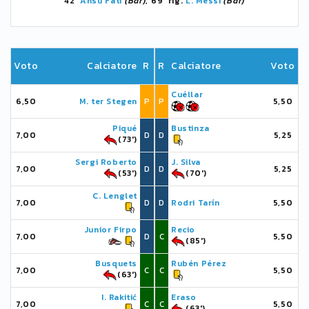
42'
Ansu Fati
(Bar)
, 69' rig.
L. Messi
(Bar)
Voto
Calciatore
R
R
Calciatore
Voto
Cuéllar
6,50
M. ter Stegen
P
P
5,50
Piqué
Bustinza
7,00
D
D
5,25
(73')
Sergi Roberto
J. Silva
7,00
D
D
5,25
(53')
(70')
C. Lenglet
7,00
D
D
Rodri Tarín
5,50
Junior Firpo
Recio
7,00
D
C
5,50
(85')
Busquets
Rubén Pérez
7,00
C
C
5,50
(63')
I. Rakitić
Eraso
7,00
C
C
5,50
(63')