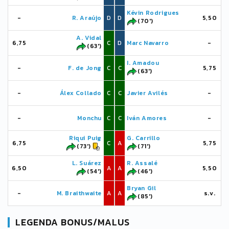
Kévin Rodrigues
-
R. Araújo
D
D
5,50
(70')
A. Vidal
6,75
C
D
Marc Navarro
-
(63')
I. Amadou
-
F. de Jong
C
C
5,75
(63')
-
Álex Collado
C
C
Javier Avilés
-
-
Monchu
C
C
Iván Amores
-
Riqui Puig
G. Carrillo
6,75
C
A
5,75
(73')
(71')
L. Suárez
R. Assalé
6,50
A
A
5,50
(54')
(46')
Bryan Gil
-
M. Braithwaite
A
A
s.v.
(85')
LEGENDA BONUS/MALUS