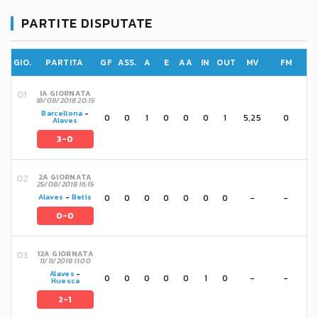
PARTITE DISPUTATE
GIO.
PARTITA
GF
ASS.
A
E
AA
IN
OUT
MV
FM
1A GIORNATA
18/08/2018 20:15
Barcellona
-
0
0
1
0
0
0
1
5,25
0
Alaves
3-0
2A GIORNATA
25/08/2018 16:15
0
0
0
0
0
0
0
-
-
Alaves
-
Betis
0-0
12A GIORNATA
11/11/2018 11:00
Alaves
-
0
0
0
0
0
1
0
-
-
Huesca
2-1