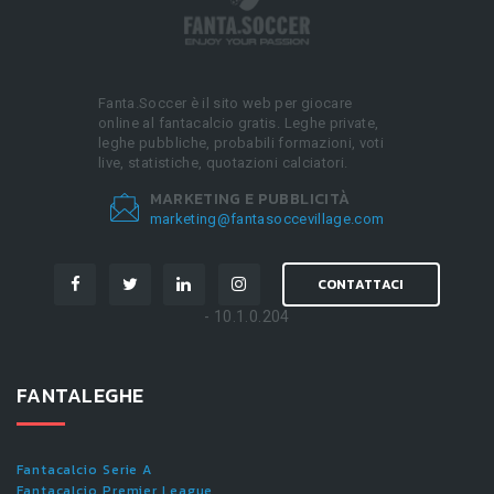
Fanta.Soccer è il sito web per giocare
online al fantacalcio gratis. Leghe private,
leghe pubbliche, probabili formazioni, voti
live, statistiche, quotazioni calciatori.
MARKETING E PUBBLICITÀ
marketing@fantasoccevillage.com
CONTATTACI
- 10.1.0.204
FANTALEGHE
Fantacalcio Serie A
Fantacalcio Premier League