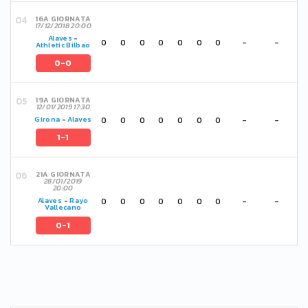
16A GIORNATA
17/12/2018 20:00
Alaves
-
0
0
0
0
0
0
0
-
-
Athletic Bilbao
0-0
19A GIORNATA
12/01/2019 17:30
0
0
0
0
0
0
0
-
-
Girona
-
Alaves
1-1
21A GIORNATA
28/01/2019
20:00
0
0
0
0
0
0
0
-
-
Alaves
-
Rayo
Vallecano
0-1