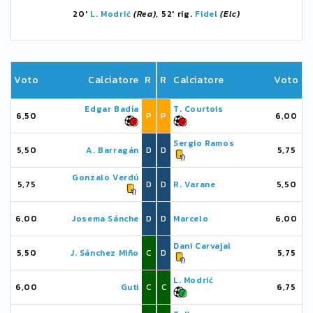
20'
L. Modrić
(Rea)
, 52' rig.
Fidel
(Elc)
Voto
Calciatore
R
R
Calciatore
Voto
Edgar Badía
T. Courtois
6,50
P
P
6,00
Sergio Ramos
5,50
A. Barragán
D
D
5,75
Gonzalo Verdú
5,75
D
D
R. Varane
5,50
6,00
Josema Sánche
D
D
Marcelo
6,00
Dani Carvajal
5,50
J. Sánchez Miño
C
D
5,75
L. Modrić
6,00
Guti
C
C
6,75