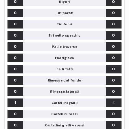
0
0
Rigori
0
0
Tiri parati
0
0
Tiri fuori
0
0
Tiri nello specchio
0
0
Pali e traverse
0
0
Fuorigioco
0
0
Falli fatti
0
0
Rimesse dal fondo
0
0
Rimesse laterali
1
4
Cartellini gialli
0
0
Cartellini rossi
0
0
Cartellini gialli + rossi