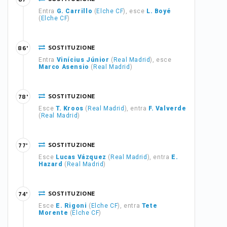
Entra
G. Carrillo
(
Elche CF
), esce
L. Boyé
(
Elche CF
)
SOSTITUZIONE
86'
Entra
Vinícius Júnior
(
Real Madrid
), esce
Marco Asensio
(
Real Madrid
)
SOSTITUZIONE
78'
Esce
T. Kroos
(
Real Madrid
), entra
F. Valverde
(
Real Madrid
)
SOSTITUZIONE
77'
Esce
Lucas Vázquez
(
Real Madrid
), entra
E.
Hazard
(
Real Madrid
)
SOSTITUZIONE
74'
Esce
E. Rigoni
(
Elche CF
), entra
Tete
Morente
(
Elche CF
)