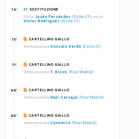
SOSTITUZIONE
74'
Entra
Josán Fernández
(
Elche CF
), esce
Víctor Rodríguez
(
Elche CF
)
CARTELLINO GIALLO
73'
Ammonizione
Gonzalo Verdú
(
Elche CF
)
CARTELLINO GIALLO
71'
Ammonizione
T. Kroos
(
Real Madrid
)
CARTELLINO GIALLO
66'
Ammonizione
Dani Carvajal
(
Real Madrid
)
CARTELLINO GIALLO
60'
Ammonizione
Casemiro
(
Real Madrid
)