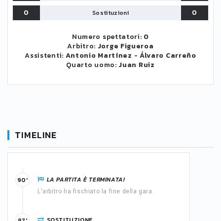
0
0
Sostituzioni
Numero spettatori:
0
Arbitro:
Jorge Figueroa
Assistenti:
Antonio Martínez
-
Álvaro Carreño
Quarto uomo:
Juan Ruiz
TIMELINE
LA PARTITA È TERMINATA!
90'
L'arbitro ha fischiato la fine della gara.
SOSTITUZIONE
87'