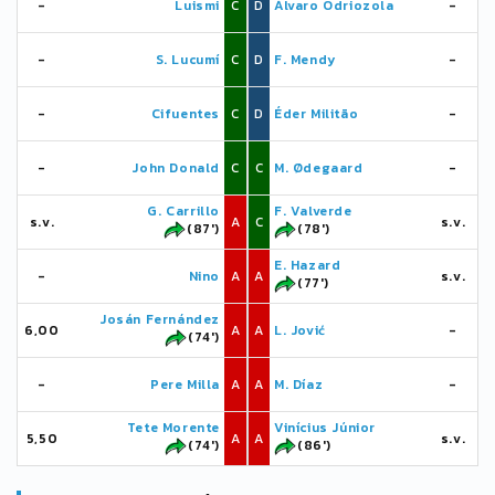
-
Luismi
C
D
Álvaro Odriozola
-
-
S. Lucumí
C
D
F. Mendy
-
-
Cifuentes
C
D
Éder Militão
-
-
John Donald
C
C
M. Ødegaard
-
G. Carrillo
F. Valverde
s.v.
A
C
s.v.
(87')
(78')
E. Hazard
-
Nino
A
A
s.v.
(77')
Josán Fernández
6,00
A
A
L. Jović
-
(74')
-
Pere Milla
A
A
M. Díaz
-
Tete Morente
Vinícius Júnior
5,50
A
A
s.v.
(74')
(86')