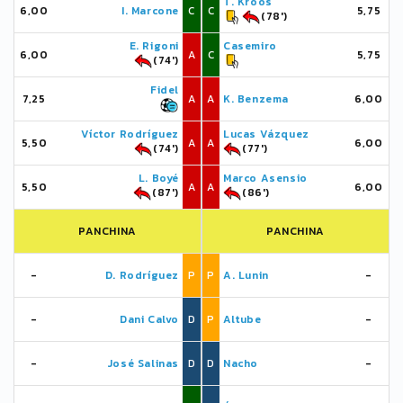
T. Kroos
6,00
I. Marcone
C
C
5,75
(78')
E. Rigoni
Casemiro
6,00
A
C
5,75
(74')
Fidel
7,25
A
A
K. Benzema
6,00
Víctor Rodríguez
Lucas Vázquez
5,50
A
A
6,00
(74')
(77')
L. Boyé
Marco Asensio
5,50
A
A
6,00
(87')
(86')
PANCHINA
PANCHINA
-
D. Rodríguez
P
P
A. Lunin
-
-
Dani Calvo
D
P
Altube
-
-
José Salinas
D
D
Nacho
-