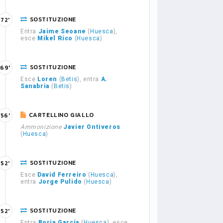
SOSTITUZIONE
72'
Entra
Jaime Seoane
(
Huesca
),
esce
Mikel Rico
(
Huesca
)
SOSTITUZIONE
69'
Esce
Loren
(
Betis
), entra
A.
Sanabria
(
Betis
)
CARTELLINO GIALLO
56'
Ammonizione
Javier Ontiveros
(
Huesca
)
SOSTITUZIONE
52'
Esce
David Ferreiro
(
Huesca
),
entra
Jorge Pulido
(
Huesca
)
SOSTITUZIONE
52'
Entra
Borja García
(
Huesca
), esce