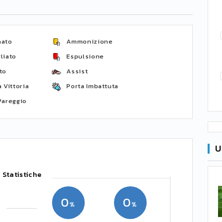
nato
Ammonizione
liato
Espulsione
to
Assist
 Vittoria
Porta Imbattuta
Pareggio
U
Statistiche
0
0