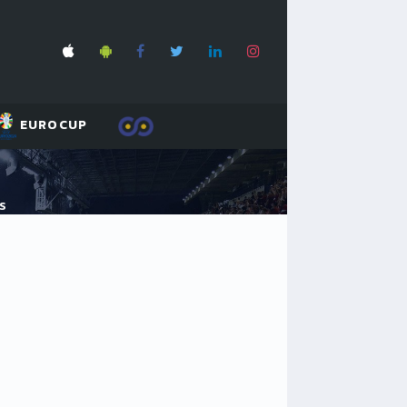
EUROCUP
S