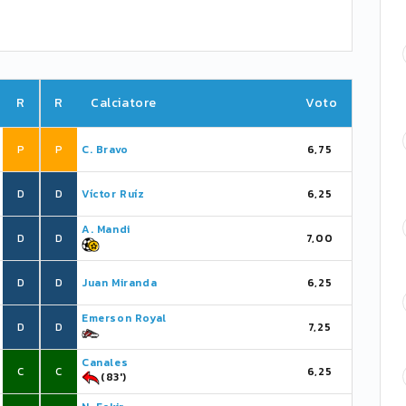
R
R
Calciatore
Voto
P
P
C. Bravo
6,75
D
D
Víctor Ruíz
6,25
A. Mandi
D
D
7,00
D
D
Juan Miranda
6,25
Emerson Royal
D
D
7,25
Canales
C
C
6,25
(83')