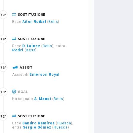
SOSTITUZIONE
79'
Esce
Aitor Ruibal
(
Betis
)
SOSTITUZIONE
79'
Esce
D. Lainez
(
Betis
), entra
Rodri
(
Betis
)
ASSIST
78'
Assist di
Emerson Royal
GOAL
78'
Ha segnato
A. Mandi
(
Betis
)
SOSTITUZIONE
72'
Esce
Sandro Ramírez
(
Huesca
),
entra
Sergio Gómez
(
Huesca
)