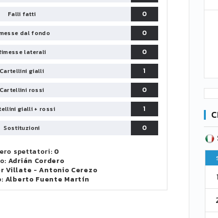
0
Falli fatti
0
messe dal fondo
0
Rimesse laterali
1
Cartellini gialli
0
Cartellini rossi
1
ellini gialli + rossi
C
0
Sostituzioni
SERIE B
CA
CLASSIFICA
ro spettatori:
0
Pt
Squadra
PG
Pt
ro:
Adrián Cordero
r Villate
-
Antonio Cerezo
1
Parma
76
38
76
o:
Alberto Fuente Martín
2
Como 1907
67
38
73