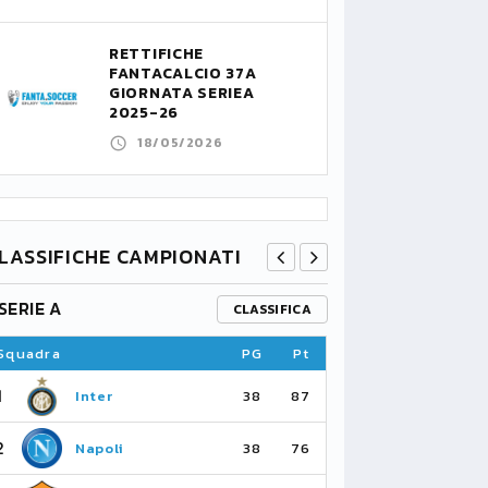
RETTIFICHE
FANTACALCIO 37A
GIORNATA SERIEA
2025-26
18/05/2026
LASSIFICHE CAMPIONATI
SERIE A
PREMIER L
CLASSIFICA
Squadra
PG
Pt
Squadra
1
1
Inter
Ar
38
87
2
2
Napoli
Ma
38
76