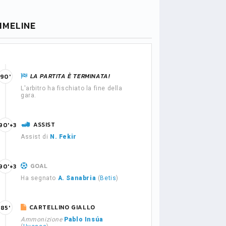
IMELINE
LA PARTITA È TERMINATA!
90'
L'arbitro ha fischiato la fine della
gara.
ASSIST
90'+3
Assist di
N. Fekir
GOAL
90'+3
Ha segnato
A. Sanabria
(
Betis
)
CARTELLINO GIALLO
85'
Ammonizione
Pablo Insúa