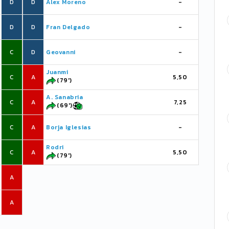
D
D
Àlex Moreno
-
D
D
Fran Delgado
-
C
D
Geovanni
-
Juanmi
C
A
5,50
(79')
A. Sanabria
C
A
7,25
(69')
C
A
Borja Iglesias
-
Rodri
C
A
5,50
(79')
A
A