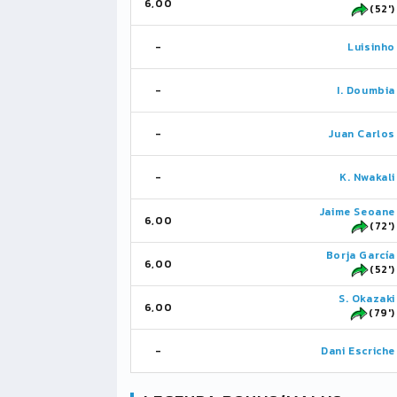
6,00
(52')
-
Luisinho
-
I. Doumbia
-
Juan Carlos
-
K. Nwakali
Jaime Seoane
6,00
(72')
Borja García
6,00
(52')
S. Okazaki
6,00
(79')
-
Dani Escriche