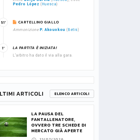
Pedro López
(
Huesca
)
CARTELLINO GIALLO
51'
Ammonizione
P. Akouokou
(
Betis
)
LA PARTITA È INIZIATA!
1'
L'arbitro ha dato il via alla gara.
LTIMI ARTICOLI
ELENCO ARTICOLI
LA PAUSA DEL
FANTALLENATORE,
OVVERO TRE SCHEDE DI
MERCATO GIÀ APERTE
21/07/2026