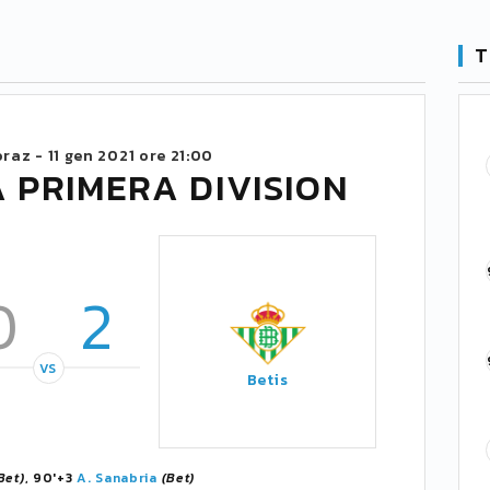
T
oraz -
11 gen 2021 ore 21:00
 PRIMERA DIVISION
0
2
VS
Betis
Bet)
, 90'+3
A. Sanabria
(Bet)