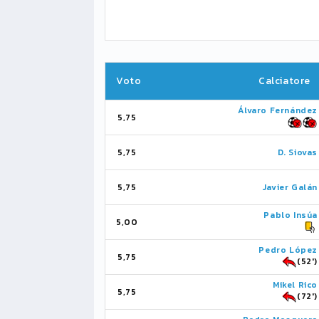
Voto
Calciatore
Álvaro Fernández
5,75
5,75
D. Siovas
5,75
Javier Galán
Pablo Insúa
5,00
Pedro López
5,75
(52')
Mikel Rico
5,75
(72')