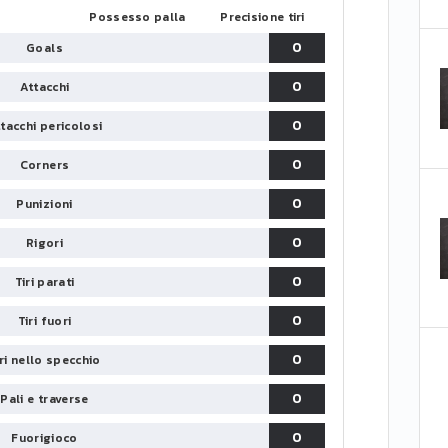
Possesso palla
Precisione tiri
0
Goals
0
Attacchi
0
tacchi pericolosi
0
Corners
0
Punizioni
0
Rigori
0
Tiri parati
0
Tiri fuori
0
iri nello specchio
0
Pali e traverse
0
Fuorigioco