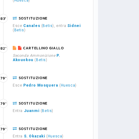
(
Huesca
)
SOSTITUZIONE
83'
Esce
Canales
(
Betis
), entra
Sidnei
(
Betis
)
CARTELLINO GIALLO
82'
Seconda Ammonizione
P.
Akouokou
(
Betis
)
SOSTITUZIONE
79'
Esce
Pedro Mosquera
(
Huesca
)
SOSTITUZIONE
79'
Entra
Juanmi
(
Betis
)
SOSTITUZIONE
79'
Entra
S. Okazaki
(
Huesca
)