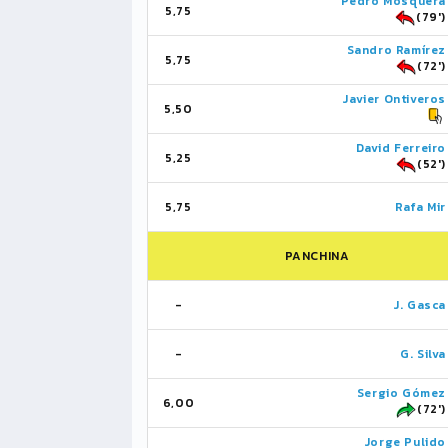
Pedro Mosquera
5,75
(79')
Sandro Ramírez
5,75
(72')
Javier Ontiveros
5,50
David Ferreiro
5,25
(52')
5,75
Rafa Mir
PANCHINA
-
J. Gasca
-
G. Silva
Sergio Gómez
6,00
(72')
Jorge Pulido