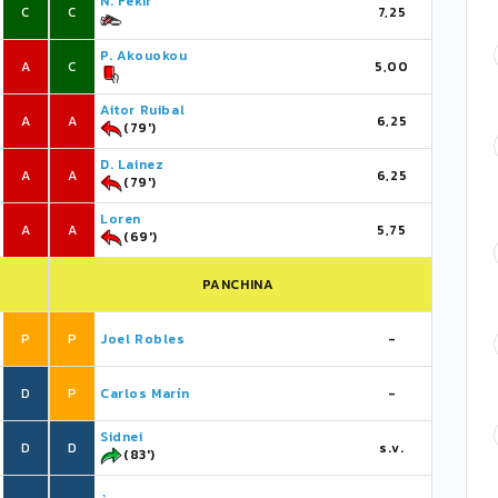
N. Fekir
C
C
7,25
P. Akouokou
A
C
5,00
Aitor Ruibal
A
A
6,25
(79')
D. Lainez
A
A
6,25
(79')
Loren
A
A
5,75
(69')
PANCHINA
P
P
Joel Robles
-
D
P
Carlos Marín
-
Sidnei
D
D
s.v.
(83')