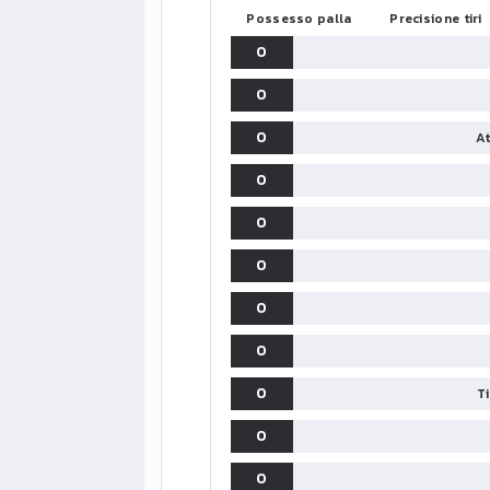
Possesso palla
Precisione tiri
0
0
0
At
0
0
0
0
0
0
T
0
0