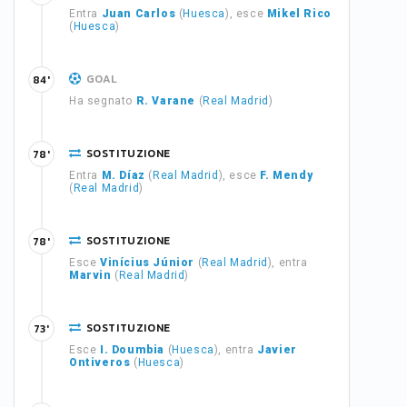
Entra
Juan Carlos
(
Huesca
), esce
Mikel Rico
(
Huesca
)
GOAL
84'
Ha segnato
R. Varane
(
Real Madrid
)
SOSTITUZIONE
78'
Entra
M. Díaz
(
Real Madrid
), esce
F. Mendy
(
Real Madrid
)
SOSTITUZIONE
78'
Esce
Vinícius Júnior
(
Real Madrid
), entra
Marvin
(
Real Madrid
)
SOSTITUZIONE
73'
Esce
I. Doumbia
(
Huesca
), entra
Javier
Ontiveros
(
Huesca
)