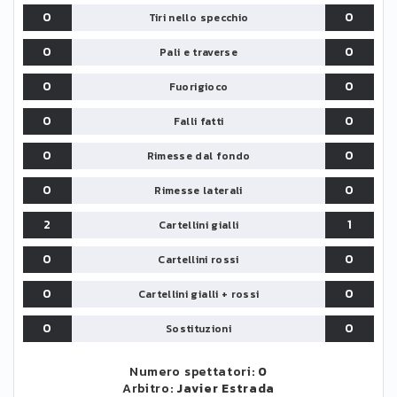
0
0
Tiri nello specchio
0
0
Pali e traverse
0
0
Fuorigioco
0
0
Falli fatti
0
0
Rimesse dal fondo
0
0
Rimesse laterali
2
1
Cartellini gialli
0
0
Cartellini rossi
0
0
Cartellini gialli + rossi
0
0
Sostituzioni
Numero spettatori:
0
Arbitro:
Javier Estrada