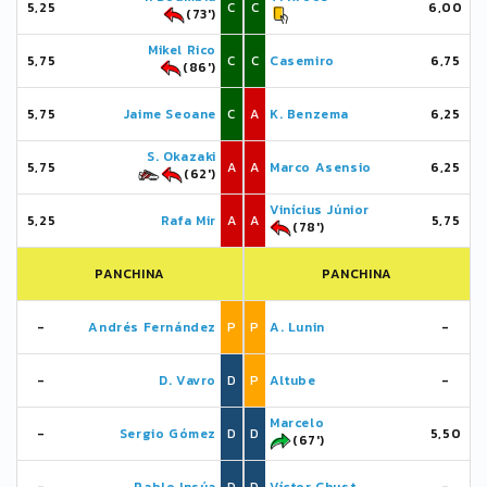
5,25
C
C
6,00
(73')
Mikel Rico
5,75
C
C
Casemiro
6,75
(86')
5,75
Jaime Seoane
C
A
K. Benzema
6,25
S. Okazaki
5,75
A
A
Marco Asensio
6,25
(62')
Vinícius Júnior
5,25
Rafa Mir
A
A
5,75
(78')
PANCHINA
PANCHINA
-
Andrés Fernández
P
P
A. Lunin
-
-
D. Vavro
D
P
Altube
-
Marcelo
-
Sergio Gómez
D
D
5,50
(67')