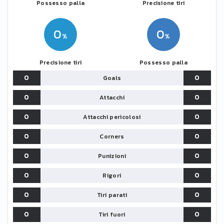
Possesso palla
Precisione tiri
0
0
Precisione tiri
Possesso palla
0
0
Goals
0
0
Attacchi
0
0
Attacchi pericolosi
0
0
Corners
0
0
Punizioni
0
0
Rigori
0
0
Tiri parati
0
0
Tiri fuori