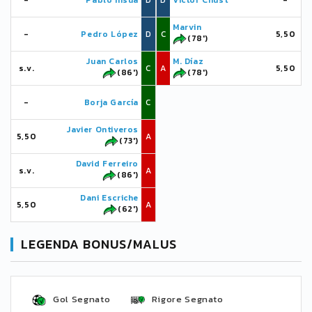
-
Pablo Insúa
D
D
Víctor Chust
-
Marvin
-
Pedro López
D
C
5,50
(78')
Juan Carlos
M. Díaz
s.v.
C
A
5,50
(86')
(78')
-
Borja García
C
Javier Ontiveros
5,50
A
(73')
David Ferreiro
s.v.
A
(86')
Dani Escriche
5,50
A
(62')
LEGENDA BONUS/MALUS
Gol Segnato
Rigore Segnato