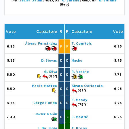
48'
Javier Galán
(Hue)
, 55'
R. Varane
(Rea)
, 84'
R. Varane
(Rea)
Voto
Calciatore
R
R
Calciatore
Voto
Álvaro Fernández
T. Courtois
6,25
P
P
6,25
5,25
D. Siovas
D
D
Nacho
5,75
G. Silva
R. Varane
5,50
D
D
7,75
(86')
Pablo Maffeo
Álvaro Odriozola
5,50
D
D
6,25
(67')
F. Mendy
5,75
Jorge Pulido
D
D
5,75
(78')
Javier Galán
7,00
D
C
L. Modrić
6,25
I. Doumbia
T. Kroos