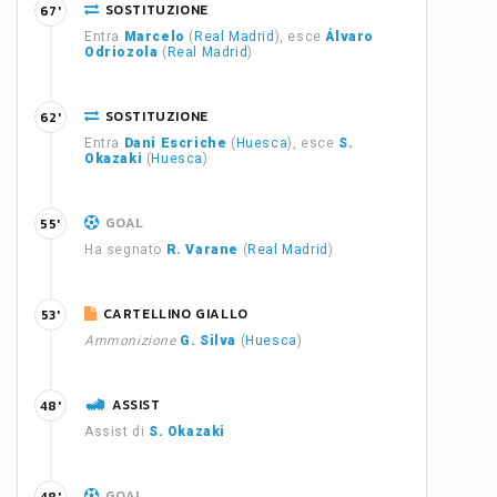
SOSTITUZIONE
67'
Entra
Marcelo
(
Real Madrid
), esce
Álvaro
Odriozola
(
Real Madrid
)
SOSTITUZIONE
62'
Entra
Dani Escriche
(
Huesca
), esce
S.
Okazaki
(
Huesca
)
GOAL
55'
Ha segnato
R. Varane
(
Real Madrid
)
CARTELLINO GIALLO
53'
Ammonizione
G. Silva
(
Huesca
)
ASSIST
48'
Assist di
S. Okazaki
GOAL