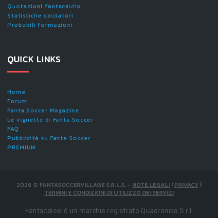
Quotazioni fantacalcio
Statistiche calciatori
Probabili formazioni
QUICK LINKS
Home
Forum
Fanta.Soccer Magazine
Le vignette di Fanta.Soccer
FAQ
Pubblicità su Fanta.Soccer
PREMIUM
2026
©
FANTASOCCERVILLAGE S.R.L.S.
-
NOTE LEGALI
|
PRIVACY
|
TERMINI E CONDIZIONI DI UTILIZZO DEI SERVIZI
Fantacalcio è un marchio registrato Quadronica S.r.l.