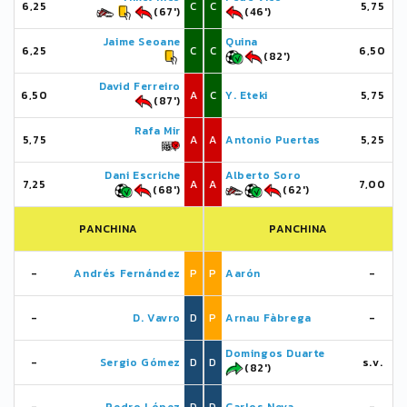
6,25
C
C
5,75
(67')
(46')
Jaime Seoane
Quina
6,25
C
C
6,50
(82')
David Ferreiro
6,50
A
C
Y. Eteki
5,75
(87')
Rafa Mir
5,75
A
A
Antonio Puertas
5,25
Dani Escriche
Alberto Soro
7,25
A
A
7,00
(68')
(62')
PANCHINA
PANCHINA
-
Andrés Fernández
P
P
Aarón
-
-
D. Vavro
D
P
Arnau Fàbrega
-
Domingos Duarte
-
Sergio Gómez
D
D
s.v.
(82')