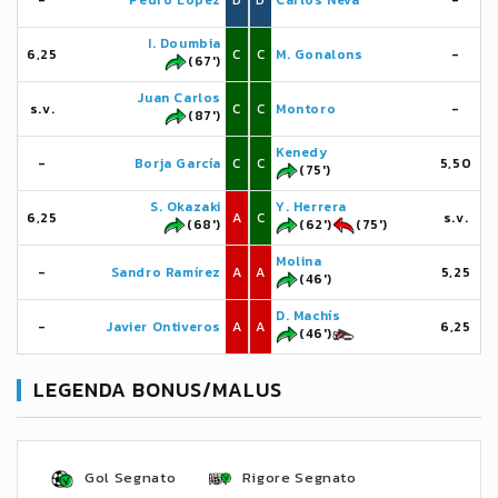
-
Pedro López
D
D
Carlos Neva
-
I. Doumbia
6,25
C
C
M. Gonalons
-
(67')
Juan Carlos
s.v.
C
C
Montoro
-
(87')
Kenedy
-
Borja García
C
C
5,50
(75')
S. Okazaki
Y. Herrera
6,25
A
C
s.v.
(68')
(62')
(75')
Molina
-
Sandro Ramírez
A
A
5,25
(46')
D. Machís
-
Javier Ontiveros
A
A
6,25
(46')
LEGENDA BONUS/MALUS
Gol Segnato
Rigore Segnato