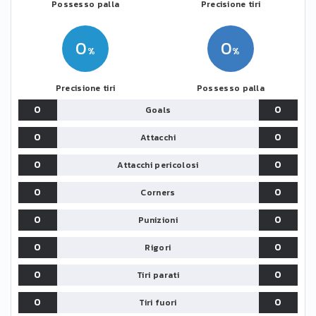
Possesso palla
Precisione tiri
0
0
Precisione tiri
Possesso palla
0
0
Goals
0
0
Attacchi
0
0
Attacchi pericolosi
0
0
Corners
0
0
Punizioni
0
0
Rigori
0
0
Tiri parati
0
0
Tiri fuori