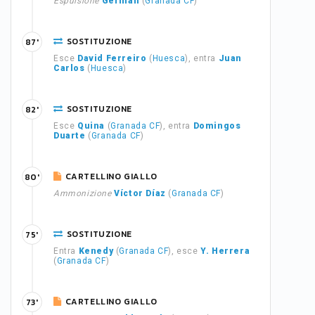
Espulsione
Germán
(
Granada CF
)
SOSTITUZIONE
87'
Esce
David Ferreiro
(
Huesca
), entra
Juan
Carlos
(
Huesca
)
SOSTITUZIONE
82'
Esce
Quina
(
Granada CF
), entra
Domingos
Duarte
(
Granada CF
)
CARTELLINO GIALLO
80'
Ammonizione
Víctor Díaz
(
Granada CF
)
SOSTITUZIONE
75'
Entra
Kenedy
(
Granada CF
), esce
Y. Herrera
(
Granada CF
)
CARTELLINO GIALLO
73'