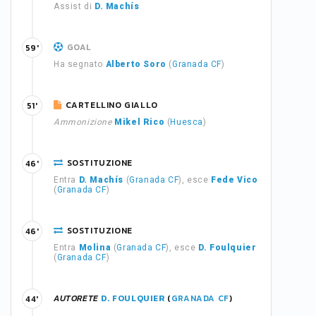
Assist di
D. Machís
GOAL
59'
Ha segnato
Alberto Soro
(
Granada CF
)
CARTELLINO GIALLO
51'
Ammonizione
Mikel Rico
(
Huesca
)
SOSTITUZIONE
46'
Entra
D. Machís
(
Granada CF
), esce
Fede Vico
(
Granada CF
)
SOSTITUZIONE
46'
Entra
Molina
(
Granada CF
), esce
D. Foulquier
(
Granada CF
)
AUTORETE
D. FOULQUIER
(
GRANADA CF
)
44'