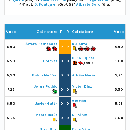
8'
Quina
(Gra)
, 31'
Dani Escriche
(Hue)
, 39'
Jorge Pulido
(Hue)
,
44' aut.
D. Foulquier
(Gra)
, 59'
Alberto Soro
(Gra)
Voto
Calciatore
R
R
Calciatore
Voto
Álvaro Fernández
Rui Silva
6,50
P
P
5,50
D. Foulquier
6,50
D. Siovas
D
D
5,00
(46')
6,50
Pablo Maffeo
D
D
Adrián Marín
5,25
Jorge Pulido
Víctor Díaz
7,25
D
D
5,50
Germán
6,50
Javier Galán
D
D
5,25
Pablo Insúa
N. Pérez
6,25
D
D
5,00
Mikel Rico
Fede Vico