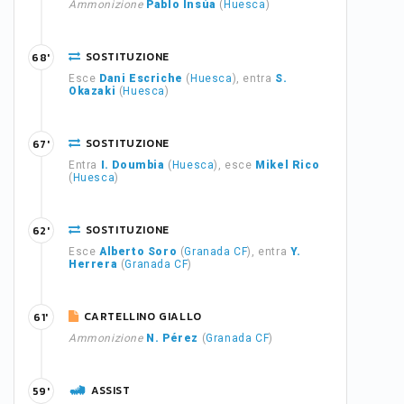
Ammonizione
Pablo Insúa
(
Huesca
)
SOSTITUZIONE
68'
Esce
Dani Escriche
(
Huesca
), entra
S.
Okazaki
(
Huesca
)
SOSTITUZIONE
67'
Entra
I. Doumbia
(
Huesca
), esce
Mikel Rico
(
Huesca
)
SOSTITUZIONE
62'
Esce
Alberto Soro
(
Granada CF
), entra
Y.
Herrera
(
Granada CF
)
CARTELLINO GIALLO
61'
Ammonizione
N. Pérez
(
Granada CF
)
ASSIST
59'