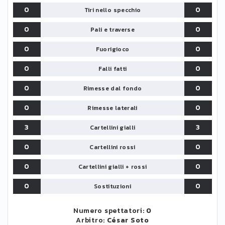
0
0
Tiri nello specchio
0
0
Pali e traverse
0
0
Fuorigioco
0
0
Falli fatti
0
0
Rimesse dal fondo
0
0
Rimesse laterali
3
3
Cartellini gialli
0
0
Cartellini rossi
0
0
Cartellini gialli + rossi
0
0
Sostituzioni
Numero spettatori:
0
Arbitro:
César Soto