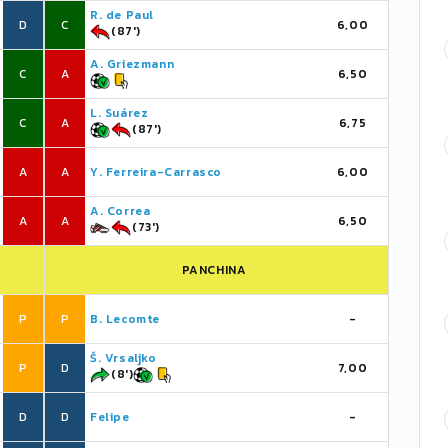
R. de Paul
D
C
6,00
(87')
A. Griezmann
C
A
6,50
L. Suárez
C
A
6,75
(87')
A
A
Y. Ferreira-Carrasco
6,00
A. Correa
A
A
6,50
(73')
PANCHINA
P
P
B. Lecomte
-
Š. Vrsaljko
P
D
7,00
(8')
D
D
Felipe
-