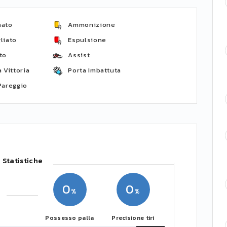
nato
Ammonizione
liato
Espulsione
to
Assist
 Vittoria
Porta Imbattuta
Pareggio
Statistiche
0
0
Possesso palla
Precisione tiri