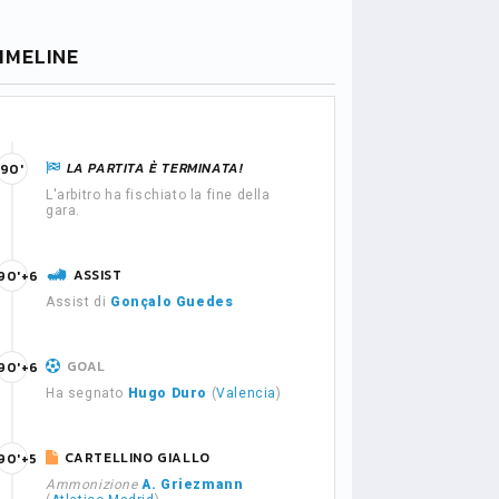
IMELINE
LA PARTITA È TERMINATA!
90'
L'arbitro ha fischiato la fine della
gara.
ASSIST
90'+6
Assist di
Gonçalo Guedes
GOAL
90'+6
Ha segnato
Hugo Duro
(
Valencia
)
CARTELLINO GIALLO
90'+5
Ammonizione
A. Griezmann