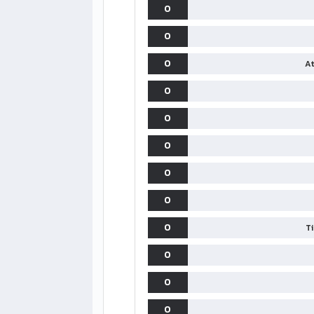
0
0
0
At
0
0
0
0
0
0
T
0
0
0