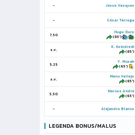
-
Jesus Vazquez
-
César Tárrega
Hugo Duro
7,50
(85')
K. Koindredi
s.v.
(85')
Y. Musah
5,25
(65')
Manu Vallejo
s.v.
(85')
Marcos André
5,50
(65')
-
Alejandro Blanco
LEGENDA BONUS/MALUS