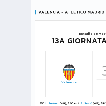
VALENCIA - ATLETICO MADRID 
Estadio de Mes
13A GIORNATA
Valencia
35'
L. Suárez
(Atl)
, 50' aut.
S. Savić
(Atl)
, 58