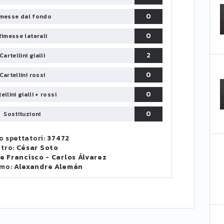
0
messe dal fondo
0
Rimesse laterali
2
Cartellini gialli
0
Cartellini rossi
0
ellini gialli + rossi
0
Sostituzioni
 spettatori:
37472
itro:
César Soto
De Francisco
-
Carlos Álvarez
omo:
Alexandre Alemán