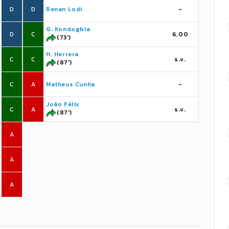
D
D
Renan Lodi
-
G. Kondogbia
D
C
6,00
(73')
H. Herrera
C
C
s.v.
(87')
C
A
Matheus Cunha
-
João Félix
C
A
s.v.
(87')
A
A
A