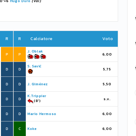
90'+6
Hugo Duro
(Val)
R
R
Calciatore
Voto
J. Oblak
P
P
6,00
S. Savić
D
D
5,75
D
D
J. Giménez
5,50
K.Trippier
D
D
s.v.
(8')
D
D
Mario Hermoso
6,00
D
C
Koke
6,00