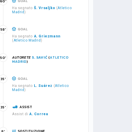
GOAL
60'
Ha segnato
Š. Vrsaljko
(
Atletico
Madrid
)
GOAL
58'
Ha segnato
A. Griezmann
(
Atletico Madrid
)
AUTORETE
S. SAVIĆ
(
ATLETICO
50'
MADRID
)
GOAL
35'
Ha segnato
L. Suárez
(
Atletico
Madrid
)
ASSIST
35'
Assist di
A. Correa
SOSTITUZIONE
8'