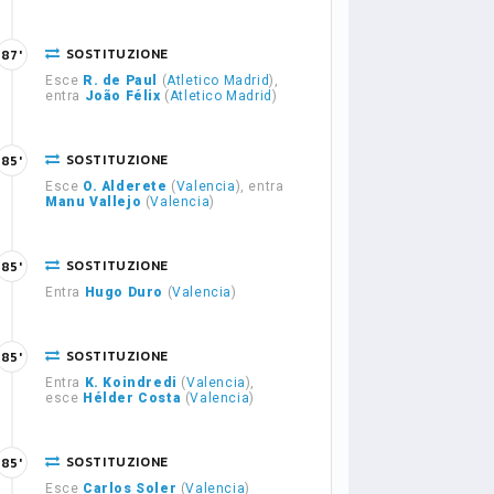
SOSTITUZIONE
87'
Esce
R. de Paul
(
Atletico Madrid
),
entra
João Félix
(
Atletico Madrid
)
SOSTITUZIONE
85'
Esce
O. Alderete
(
Valencia
), entra
Manu Vallejo
(
Valencia
)
SOSTITUZIONE
85'
Entra
Hugo Duro
(
Valencia
)
SOSTITUZIONE
85'
Entra
K. Koindredi
(
Valencia
),
esce
Hélder Costa
(
Valencia
)
SOSTITUZIONE
85'
Esce
Carlos Soler
(
Valencia
)