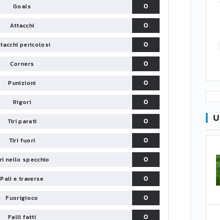
0
Goals
0
Attacchi
0
tacchi pericolosi
0
Corners
0
Punizioni
0
Rigori
U
0
Tiri parati
0
Tiri fuori
0
iri nello specchio
0
Pali e traverse
0
Fuorigioco
0
Falli fatti