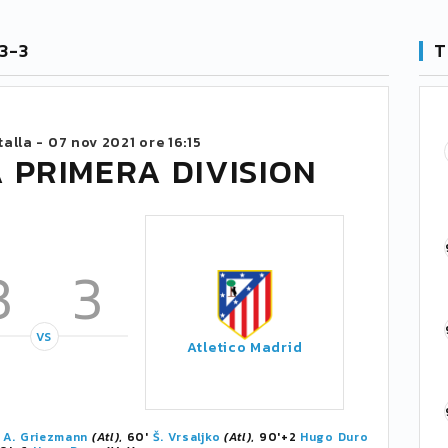
3-3
T
talla -
07 nov 2021 ore 16:15
 PRIMERA DIVISION
3
3
VS
Atletico Madrid
'
A. Griezmann
(Atl)
, 60'
Š. Vrsaljko
(Atl)
, 90'+2
Hugo Duro