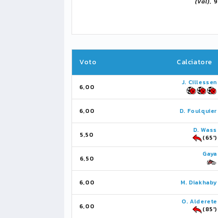
(Val)
, 
Voto
Calciatore
J. Cillessen
6,00
6,00
D. Foulquier
D. Wass
5,50
(65')
Gaya
6,50
6,00
M. Diakhaby
O. Alderete
6,00
(85')