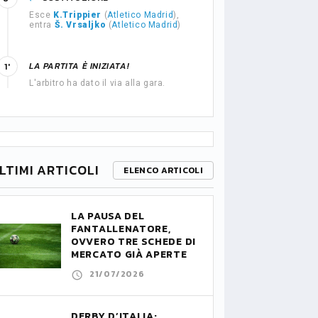
Esce
K.Trippier
(
Atletico Madrid
),
entra
Š. Vrsaljko
(
Atletico Madrid
)
LA PARTITA È INIZIATA!
1'
L'arbitro ha dato il via alla gara.
LTIMI ARTICOLI
ELENCO ARTICOLI
LA PAUSA DEL
FANTALLENATORE,
OVVERO TRE SCHEDE DI
MERCATO GIÀ APERTE
21/07/2026
DERBY D’ITALIA: