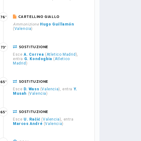
CARTELLINO GIALLO
76'
Ammonizione
Hugo Guillamón
(
Valencia
)
SOSTITUZIONE
73'
Esce
A. Correa
(
Atletico Madrid
),
entra
G. Kondogbia
(
Atletico
Madrid
)
SOSTITUZIONE
65'
Esce
D. Wass
(
Valencia
), entra
Y.
Musah
(
Valencia
)
SOSTITUZIONE
65'
Esce
U. Račić
(
Valencia
), entra
Marcos André
(
Valencia
)