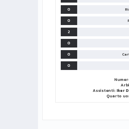
0
Ri
0
2
0
0
Cart
0
Numero
Arb
Assistenti:
Iker 
Quarto u