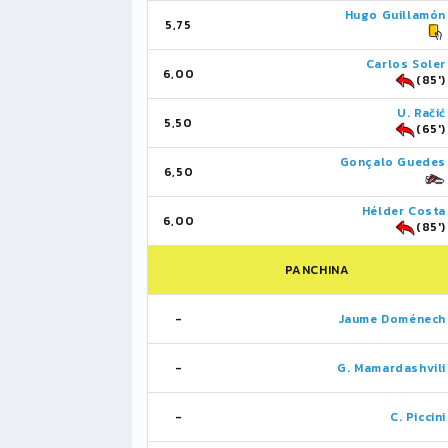
Hugo Guillamón
5,75
Carlos Soler
6,00
(85')
U. Račić
5,50
(65')
Gonçalo Guedes
6,50
Hélder Costa
6,00
(85')
PANCHINA
-
Jaume Doménech
-
G. Mamardashvili
-
C. Piccini