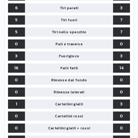
6
3
Tiri parati
5
7
Tiri fuori
5
7
Tiri nello specchio
0
0
Pali e traverse
3
3
Fuorigioco
16
14
Falli fatti
0
0
Rimesse dal fondo
0
0
Rimesse laterali
1
3
Cartellini gialli
0
0
Cartellini rossi
0
0
Cartellini gialli + rossi