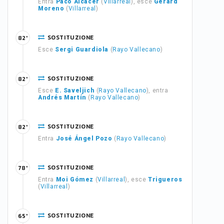
Entra
Paco Alcácer
(
Villarreal
), esce
Gerard
Moreno
(
Villarreal
)
SOSTITUZIONE
82'
Esce
Sergi Guardiola
(
Rayo Vallecano
)
SOSTITUZIONE
82'
Esce
E. Saveljich
(
Rayo Vallecano
), entra
Andrés Martín
(
Rayo Vallecano
)
SOSTITUZIONE
82'
Entra
José Ángel Pozo
(
Rayo Vallecano
)
SOSTITUZIONE
78'
Entra
Moi Gómez
(
Villarreal
), esce
Trigueros
(
Villarreal
)
SOSTITUZIONE
65'