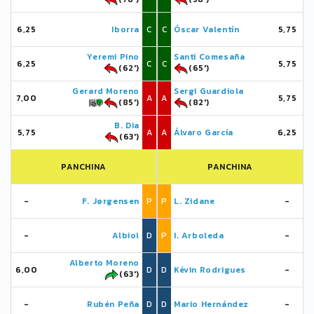
6,25
Iborra
C
C
Óscar Valentín
5,75
Yeremi Pino
Santi Comesaña
6,25
C
C
5,75
(62')
(65')
Gerard Moreno
Sergi Guardiola
7,00
A
A
5,75
(85')
(82')
B. Dia
5,75
A
A
Álvaro García
6,25
(63')
PANCHINA
PANCHINA
-
F. Jørgensen
P
P
L. Zidane
-
-
Albiol
D
P
I. Arboleda
-
Alberto Moreno
6,00
D
D
Kévin Rodrigues
-
(63')
-
Rubén Peña
D
D
Mario Hernández
-