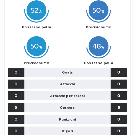
52
50
Possesso palla
Precisione tiri
50
48
Precisione tiri
Possesso palla
0
0
Goals
0
0
Attacchi
0
0
Attacchi pericolosi
5
6
Corners
0
0
Punizioni
0
0
Rigori