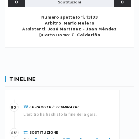
0
0
Sostituzioni
Numero spettatori:
13133
Arbitro:
Mario Melero
Assistenti:
José Martínez
-
Joan Méndez
Quarto uomo:
C. Calderiña
TIMELINE
LA PARTITA È TERMINATA!
90'
L'arbitro ha fischiato la fine della gara.
SOSTITUZIONE
85'