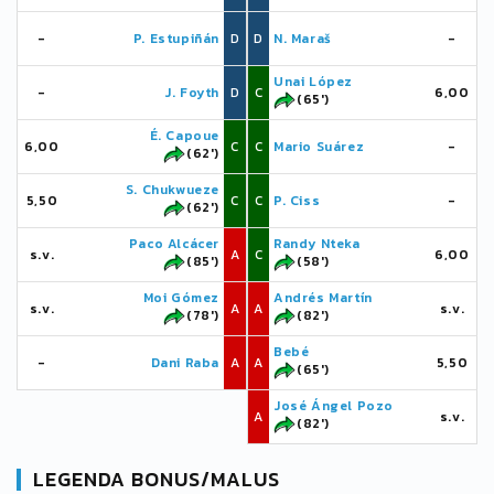
-
P. Estupiñán
D
D
N. Maraš
-
Unai López
-
J. Foyth
D
C
6,00
(65')
É. Capoue
6,00
C
C
Mario Suárez
-
(62')
S. Chukwueze
5,50
C
C
P. Ciss
-
(62')
Paco Alcácer
Randy Nteka
s.v.
A
C
6,00
(85')
(58')
Moi Gómez
Andrés Martín
s.v.
A
A
s.v.
(78')
(82')
Bebé
-
Dani Raba
A
A
5,50
(65')
José Ángel Pozo
A
s.v.
(82')
LEGENDA BONUS/MALUS