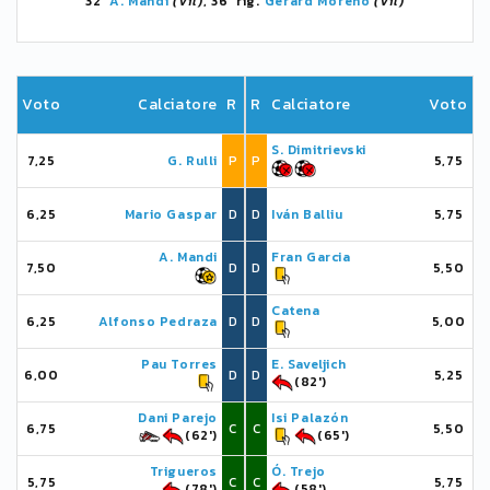
32'
A. Mandi
(Vil)
, 36' rig.
Gerard Moreno
(Vil)
Voto
Calciatore
R
R
Calciatore
Voto
S. Dimitrievski
7,25
G. Rulli
P
P
5,75
6,25
Mario Gaspar
D
D
Iván Balliu
5,75
A. Mandi
Fran Garcia
7,50
D
D
5,50
Catena
6,25
Alfonso Pedraza
D
D
5,00
Pau Torres
E. Saveljich
6,00
D
D
5,25
(82')
Dani Parejo
Isi Palazón
6,75
C
C
5,50
(62')
(65')
Trigueros
Ó. Trejo
5,75
C
C
5,75
(78')
(58')