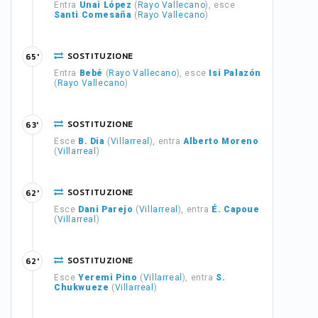
Entra
Unai López
(
Rayo Vallecano
), esce
Santi Comesaña
(
Rayo Vallecano
)
SOSTITUZIONE
65'
Entra
Bebé
(
Rayo Vallecano
), esce
Isi Palazón
(
Rayo Vallecano
)
SOSTITUZIONE
63'
Esce
B. Dia
(
Villarreal
), entra
Alberto Moreno
(
Villarreal
)
SOSTITUZIONE
62'
Esce
Dani Parejo
(
Villarreal
), entra
É. Capoue
(
Villarreal
)
SOSTITUZIONE
62'
Esce
Yeremi Pino
(
Villarreal
), entra
S.
Chukwueze
(
Villarreal
)