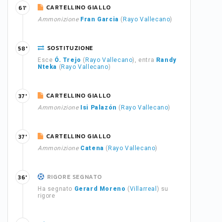
CARTELLINO GIALLO
61'
Ammonizione
Fran Garcia
(
Rayo Vallecano
)
SOSTITUZIONE
58'
Esce
Ó. Trejo
(
Rayo Vallecano
), entra
Randy
Nteka
(
Rayo Vallecano
)
CARTELLINO GIALLO
37'
Ammonizione
Isi Palazón
(
Rayo Vallecano
)
CARTELLINO GIALLO
37'
Ammonizione
Catena
(
Rayo Vallecano
)
RIGORE SEGNATO
36'
Ha segnato
Gerard Moreno
(
Villarreal
) su
rigore