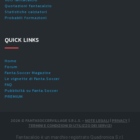
Quotazioni fantacalcio
Statistiche calciatori
Probabili formazioni
QUICK LINKS
Home
Forum
Fanta.Soccer Magazine
Le vignette di Fanta.Soccer
FAQ
Pubblicità su Fanta.Soccer
PREMIUM
2026
©
FANTASOCCERVILLAGE S.R.L.S.
-
NOTE LEGALI
|
PRIVACY
|
TERMINI E CONDIZIONI DI UTILIZZO DEI SERVIZI
Fantacalcio è un marchio registrato Quadronica S.r.l.