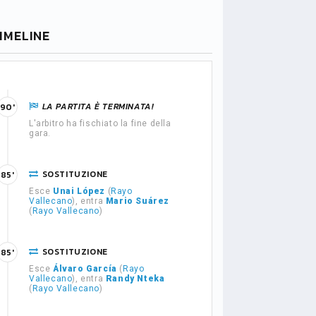
IMELINE
LA PARTITA È TERMINATA!
90'
L'arbitro ha fischiato la fine della
gara.
SOSTITUZIONE
85'
Esce
Unai López
(
Rayo
Vallecano
), entra
Mario Suárez
(
Rayo Vallecano
)
SOSTITUZIONE
85'
Esce
Álvaro García
(
Rayo
Vallecano
), entra
Randy Nteka
(
Rayo Vallecano
)