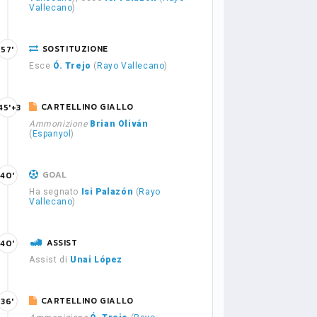
Vallecano
)
SOSTITUZIONE
57'
Esce
Ó. Trejo
(
Rayo Vallecano
)
CARTELLINO GIALLO
45'+3
Ammonizione
Brian Oliván
(
Espanyol
)
GOAL
40'
Ha segnato
Isi Palazón
(
Rayo
Vallecano
)
ASSIST
40'
Assist di
Unai López
CARTELLINO GIALLO
36'