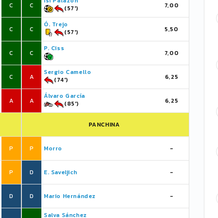
Isi Palazón
C
C
7,00
(57')
Ó. Trejo
C
C
5,50
(57')
P. Ciss
C
C
7,00
Sergio Camello
C
A
6,25
(74')
Álvaro García
A
A
6,25
(85')
PANCHINA
P
P
Morro
-
P
D
E. Saveljich
-
D
D
Mario Hernández
-
Salva Sánchez