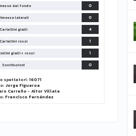
0
messe dal fondo
0
Rimesse laterali
4
Cartellini gialli
1
Cartellini rossi
1
ellini gialli + rossi
0
Sostituzioni
 spettatori:
16071
ro:
Jorge Figueroa
aro Carreño
-
Aitor Villate
o:
Francisco Fernández