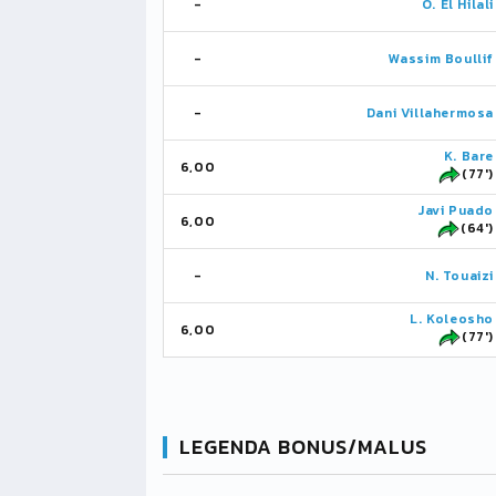
-
O. El Hilali
-
Wassim Boullif
-
Dani Villahermosa
K. Bare
6,00
(77')
Javi Puado
6,00
(64')
-
N. Touaizi
L. Koleosho
6,00
(77')
LEGENDA BONUS/MALUS