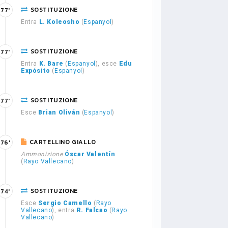
SOSTITUZIONE
77'
Entra
L. Koleosho
(
Espanyol
)
SOSTITUZIONE
77'
Entra
K. Bare
(
Espanyol
), esce
Edu
Expósito
(
Espanyol
)
SOSTITUZIONE
77'
Esce
Brian Oliván
(
Espanyol
)
CARTELLINO GIALLO
76'
Ammonizione
Óscar Valentín
(
Rayo Vallecano
)
SOSTITUZIONE
74'
Esce
Sergio Camello
(
Rayo
Vallecano
), entra
R. Falcao
(
Rayo
Vallecano
)