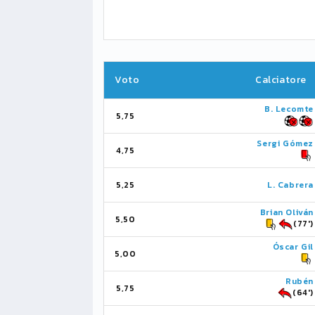
Voto
Calciatore
B. Lecomte
5,75
Sergi Gómez
4,75
5,25
L. Cabrera
Brian Oliván
5,50
(77')
Óscar Gil
5,00
Rubén
5,75
(64')