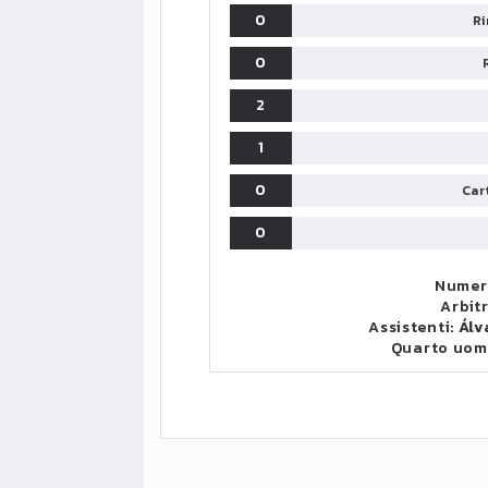
0
Ri
0
2
1
0
Cart
0
Numero
Arbit
Assistenti:
Álv
Quarto uom