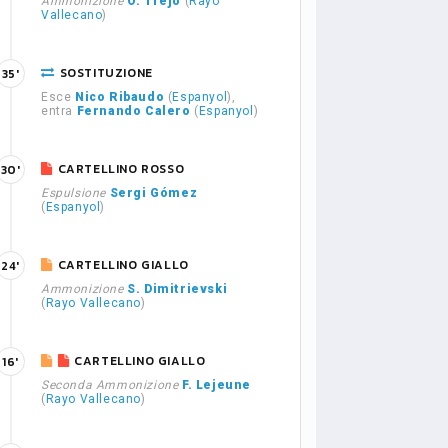
Ammonizione
Ó. Trejo
(
Rayo
Vallecano
)
SOSTITUZIONE
35'
Esce
Nico Ribaudo
(
Espanyol
),
entra
Fernando Calero
(
Espanyol
)
CARTELLINO ROSSO
30'
Espulsione
Sergi Gómez
(
Espanyol
)
CARTELLINO GIALLO
24'
Ammonizione
S. Dimitrievski
(
Rayo Vallecano
)
CARTELLINO GIALLO
16'
Seconda Ammonizione
F. Lejeune
(
Rayo Vallecano
)