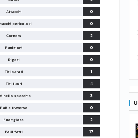
0
Attacchi
0
tacchi pericolosi
2
Corners
0
Punizioni
0
Rigori
1
Tiri parati
4
Tiri fuori
3
iri nello specchio
U
0
Pali e traverse
2
Fuorigioco
17
Falli fatti