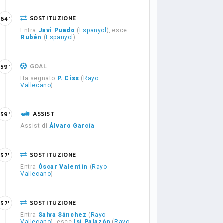
SOSTITUZIONE
64'
Entra
Javi Puado
(
Espanyol
), esce
Rubén
(
Espanyol
)
GOAL
59'
Ha segnato
P. Ciss
(
Rayo
Vallecano
)
ASSIST
59'
Assist di
Álvaro García
SOSTITUZIONE
57'
Entra
Óscar Valentín
(
Rayo
Vallecano
)
SOSTITUZIONE
57'
Entra
Salva Sánchez
(
Rayo
Vallecano
), esce
Isi Palazón
(
Rayo