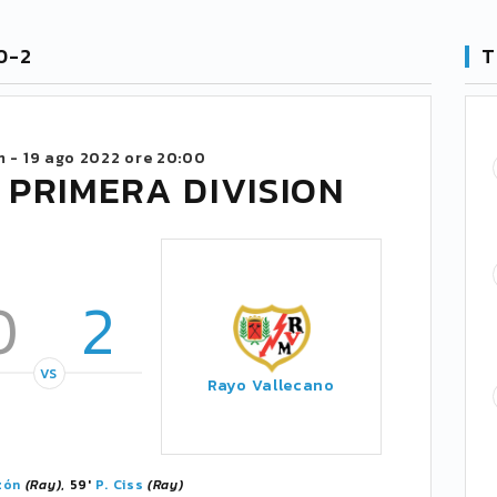
0-2
T
m -
19 ago 2022 ore 20:00
 PRIMERA DIVISION
0
2
VS
Rayo Vallecano
zón
(Ray)
, 59'
P. Ciss
(Ray)