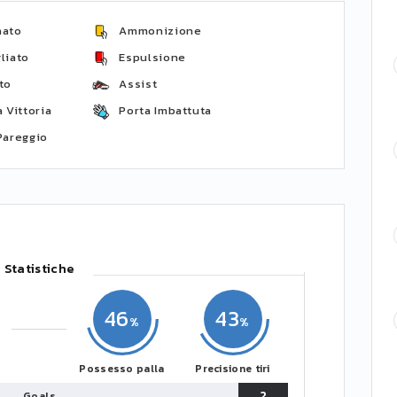
nato
Ammonizione
liato
Espulsione
to
Assist
 Vittoria
Porta Imbattuta
Pareggio
Statistiche
46
43
Possesso palla
Precisione tiri
2
Goals