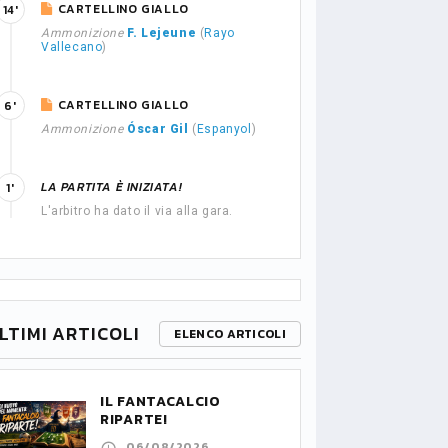
CARTELLINO GIALLO
14'
Ammonizione
F. Lejeune
(
Rayo
Vallecano
)
CARTELLINO GIALLO
6'
Ammonizione
Óscar Gil
(
Espanyol
)
LA PARTITA È INIZIATA!
1'
L'arbitro ha dato il via alla gara.
LTIMI ARTICOLI
ELENCO ARTICOLI
IL FANTACALCIO
RIPARTE!
06/08/2026