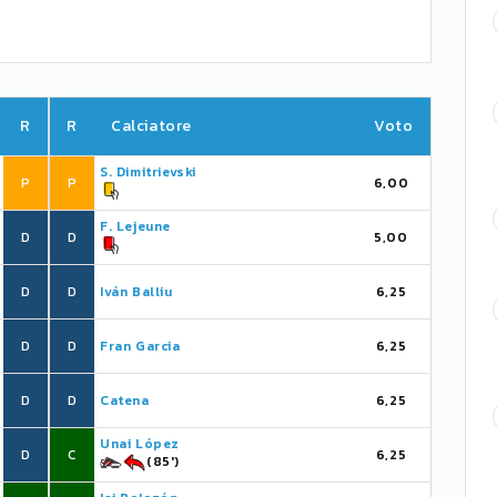
R
R
Calciatore
Voto
S. Dimitrievski
P
P
6,00
F. Lejeune
D
D
5,00
D
D
Iván Balliu
6,25
D
D
Fran Garcia
6,25
D
D
Catena
6,25
Unai López
D
C
6,25
(85')