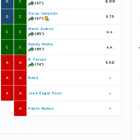
D
C
6,00
(57')
Óscar Valentín
D
C
5,75
(57')
Mario Suárez
C
C
s.v.
(85')
Randy Nteka
C
C
s.v.
(85')
R. Falcao
A
A
5,50
(74')
A
A
Bebé
-
A
A
José Ángel Pozo
-
A
Pablo Muñoz
-