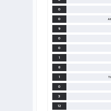
0
0
At
9
0
0
1
8
1
T
0
3
12