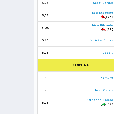
5,75
Sergi Darder
Edu Expósito
5,75
(77')
Nico Ribaudo
6,00
(35')
5,75
Vinícius Souza
5,25
Joselu
PANCHINA
-
Fortuño
-
Joan García
Fernando Calero
5,25
(35')