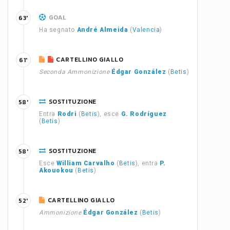
GOAL
63'
Ha segnato
André Almeida
(
Valencia
)
CARTELLINO GIALLO
61'
Seconda Ammonizione
Édgar González
(
Betis
)
SOSTITUZIONE
58'
Entra
Rodri
(
Betis
), esce
G. Rodríguez
(
Betis
)
SOSTITUZIONE
58'
Esce
William Carvalho
(
Betis
), entra
P.
Akouokou
(
Betis
)
CARTELLINO GIALLO
52'
Ammonizione
Édgar González
(
Betis
)