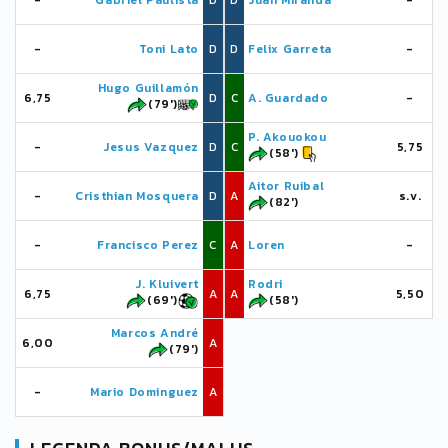
-
Gabriel Paulista
D
D
Juan Miranda
-
-
Toni Lato
D
D
Felix Garreta
-
Hugo Guillamón
6,75
D
C
A. Guardado
-
(79')
P. Akouokou
-
Jesus Vazquez
D
C
5,75
(58')
Aitor Ruibal
-
Cristhian Mosquera
D
A
s.v.
(82')
-
Francisco Perez
C
A
Loren
-
J. Kluivert
Rodri
6,75
A
A
5,50
(69')
(58')
Marcos André
6,00
A
(79')
-
Mario Dominguez
A