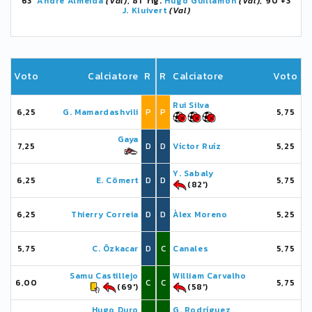
63'
André Almeida
(Val)
, 81' rig.
Hugo Guillamón
(Val)
, 90'+3
J. Kluivert
(Val)
Voto
Calciatore
R
R
Calciatore
Voto
Rui Silva
6,25
G. Mamardashvili
P
P
5,75
Gaya
7,25
D
D
Víctor Ruíz
5,25
Y. Sabaly
6,25
E. Cömert
D
D
5,75
(82')
6,25
Thierry Correia
D
D
Àlex Moreno
5,25
5,75
C. Özkacar
D
C
Canales
5,75
Samu Castillejo
William Carvalho
6,00
C
C
5,75
(69')
(58')
Hugo Duro
G. Rodríguez