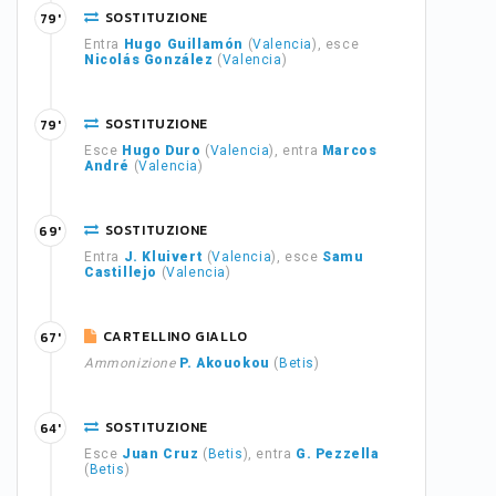
SOSTITUZIONE
79'
Entra
Hugo Guillamón
(
Valencia
), esce
Nicolás González
(
Valencia
)
SOSTITUZIONE
79'
Esce
Hugo Duro
(
Valencia
), entra
Marcos
André
(
Valencia
)
SOSTITUZIONE
69'
Entra
J. Kluivert
(
Valencia
), esce
Samu
Castillejo
(
Valencia
)
CARTELLINO GIALLO
67'
Ammonizione
P. Akouokou
(
Betis
)
SOSTITUZIONE
64'
Esce
Juan Cruz
(
Betis
), entra
G. Pezzella
(
Betis
)