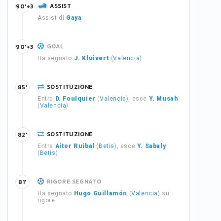
ASSIST
90'+3
Assist di
Gaya
GOAL
90'+3
Ha segnato
J. Kluivert
(
Valencia
)
SOSTITUZIONE
85'
Entra
D. Foulquier
(
Valencia
), esce
Y. Musah
(
Valencia
)
SOSTITUZIONE
82'
Entra
Aitor Ruibal
(
Betis
), esce
Y. Sabaly
(
Betis
)
RIGORE SEGNATO
81'
Ha segnato
Hugo Guillamón
(
Valencia
) su
rigore