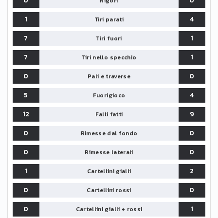
0
0
Rigori
1
4
Tiri parati
7
1
Tiri fuori
7
1
Tiri nello specchio
0
0
Pali e traverse
5
4
Fuorigioco
12
9
Falli fatti
0
0
Rimesse dal fondo
0
0
Rimesse laterali
1
2
Cartellini gialli
0
0
Cartellini rossi
0
1
Cartellini gialli + rossi