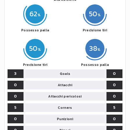
62
50
Possesso palla
Precisione tiri
50
38
Precisione tiri
Possesso palla
3
0
Goals
0
0
Attacchi
0
0
Attacchi pericolosi
5
5
Corners
0
0
Punizioni