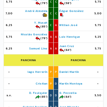
5,75
C
C
5,75
(79')
(58')
André Almeida
Édgar González
7,00
C
C
5,00
Y. Musah
6,25
C
A
Willian José
5,75
(85')
Nicolás González
5,75
A
A
Luiz Henrique
5,25
(79')
Juan Cruz
6,25
Samuel Lino
A
A
5,75
(64')
PANCHINA
PANCHINA
-
Iago Herrerín
P
P
Daniel Martín
-
-
Cristian
P
D
Martín Montoya
-
D. Foulquier
G. Pezzella
s.v.
D
D
5,50
(85')
(64')