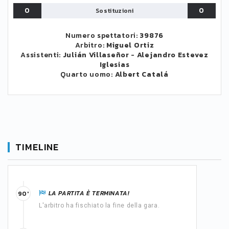
0
0
Sostituzioni
Numero spettatori:
39876
Arbitro:
Miguel Ortiz
Assistenti:
Julián Villaseñor
-
Alejandro Estevez
Iglesias
Quarto uomo:
Albert Catalá
TIMELINE
LA PARTITA È TERMINATA!
90'
L'arbitro ha fischiato la fine della gara.