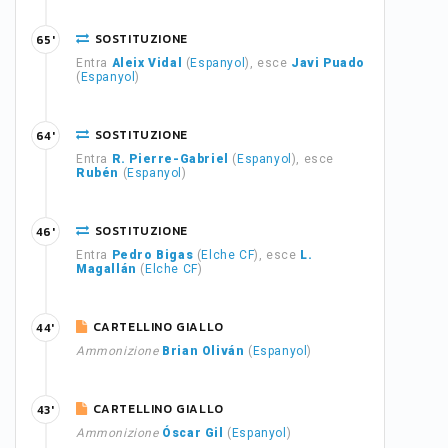
SOSTITUZIONE
65'
Entra
Aleix Vidal
(
Espanyol
), esce
Javi Puado
(
Espanyol
)
SOSTITUZIONE
64'
Entra
R. Pierre-Gabriel
(
Espanyol
), esce
Rubén
(
Espanyol
)
SOSTITUZIONE
46'
Entra
Pedro Bigas
(
Elche CF
), esce
L.
Magallán
(
Elche CF
)
CARTELLINO GIALLO
44'
Ammonizione
Brian Oliván
(
Espanyol
)
CARTELLINO GIALLO
43'
Ammonizione
Óscar Gil
(
Espanyol
)