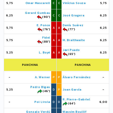
5,75
Omar Mascarell
C
C
Vinícius Souza
5,75
Gerard Gumbau
6,25
C
C
José Gragera
6,25
(90')
E. Ponce
Denís Suárez
5,75
A
A
6,25
(76')
(77')
Fidel
5,75
A
A
M. Braithwaite
6,25
(88')
Javi Puado
5,25
L. Boyé
A
A
6,25
(65')
PANCHINA
PANCHINA
-
A. Werner
P
P
Álvaro Fernández
-
Pedro Bigas
5,25
D
P
Joan García
-
(46')
R. Pierre-Gabriel
-
Pol Lirola
D
D
6,00
(64')
Gonzalo Verdú
Wassim Boullif