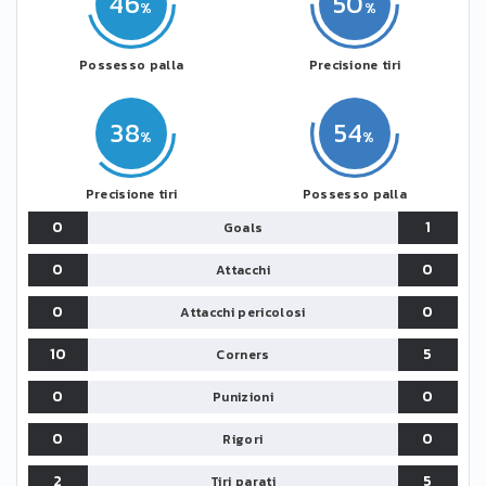
46
50
Possesso palla
Precisione tiri
38
54
Precisione tiri
Possesso palla
0
1
Goals
0
0
Attacchi
0
0
Attacchi pericolosi
10
5
Corners
0
0
Punizioni
0
0
Rigori
2
5
Tiri parati