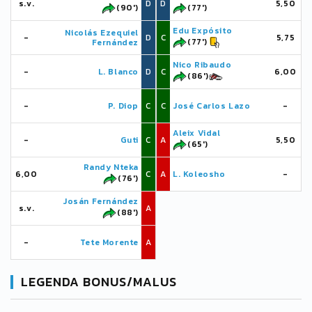
s.v.
D
D
5,50
(90')
(77')
Edu Expósito
Nicolás Ezequiel
-
D
C
5,75
(77')
Fernández
Nico Ribaudo
-
L. Blanco
D
C
6,00
(86')
-
P. Diop
C
C
José Carlos Lazo
-
Aleix Vidal
-
Guti
C
A
5,50
(65')
Randy Nteka
6,00
C
A
L. Koleosho
-
(76')
Josán Fernández
s.v.
A
(88')
-
Tete Morente
A
LEGENDA BONUS/MALUS