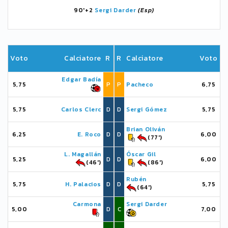
90'+2
Sergi Darder
(Esp)
Voto
Calciatore
R
R
Calciatore
Voto
Edgar Badía
5,75
P
P
Pacheco
6,75
5,75
Carlos Clerc
D
D
Sergi Gómez
5,75
Brian Oliván
6,25
E. Roco
D
D
6,00
(77')
L. Magallán
Óscar Gil
5,25
D
D
6,00
(46')
(86')
Rubén
5,75
H. Palacios
D
D
5,75
(64')
Carmona
Sergi Darder
5,00
D
C
7,00