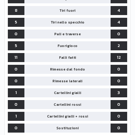
8
4
Tiri fuori
5
4
Tiri nello specchio
0
0
Pali e traverse
5
2
Fuorigioco
11
12
Falli fatti
0
0
Rimesse dal fondo
0
0
Rimesse laterali
1
3
Cartellini gialli
0
0
Cartellini rossi
1
0
Cartellini gialli + rossi
0
0
Sostituzioni