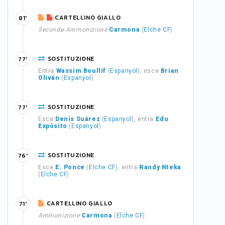
CARTELLINO GIALLO
81'
Seconda Ammonizione
Carmona
(
Elche CF
)
SOSTITUZIONE
77'
Entra
Wassim Boullif
(
Espanyol
), esce
Brian
Oliván
(
Espanyol
)
SOSTITUZIONE
77'
Esce
Denís Suárez
(
Espanyol
), entra
Edu
Expósito
(
Espanyol
)
SOSTITUZIONE
76'
Esce
E. Ponce
(
Elche CF
), entra
Randy Nteka
(
Elche CF
)
CARTELLINO GIALLO
71'
Ammonizione
Carmona
(
Elche CF
)