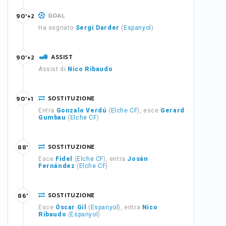
GOAL
90'+2
Ha segnato
Sergi Darder
(
Espanyol
)
ASSIST
90'+2
Assist di
Nico Ribaudo
SOSTITUZIONE
90'+1
Entra
Gonzalo Verdú
(
Elche CF
), esce
Gerard
Gumbau
(
Elche CF
)
SOSTITUZIONE
88'
Esce
Fidel
(
Elche CF
), entra
Josán
Fernández
(
Elche CF
)
SOSTITUZIONE
86'
Esce
Óscar Gil
(
Espanyol
), entra
Nico
Ribaudo
(
Espanyol
)