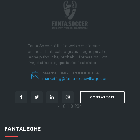
Fanta.Soccer è il sito web per giocare
online al fantacalcio gratis. Leghe private,
leghe pubbliche, probabili formazioni, voti
live, statistiche, quotazioni calciatori.
MARKETING E PUBBLICITÀ
marketing@fantasoccevillage.com
CONTATTACI
- 10.1.0.204
FANTALEGHE