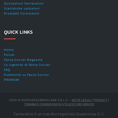
Quotazioni fantacalcio
Statistiche calciatori
Probabili formazioni
QUICK LINKS
Home
Forum
Fanta.Soccer Magazine
Le vignette di Fanta.Soccer
FAQ
Pubblicità su Fanta.Soccer
PREMIUM
2026
©
FANTASOCCERVILLAGE S.R.L.S.
-
NOTE LEGALI
|
PRIVACY
|
TERMINI E CONDIZIONI DI UTILIZZO DEI SERVIZI
Fantacalcio è un marchio registrato Quadronica S.r.l.