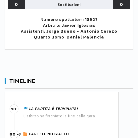
0
0
Sostituzioni
Numero spettatori:
13927
Arbitro:
Javier Iglesias
Assistenti:
Jorge Bueno
-
Antonio Cerezo
Quarto uomo:
Daniel Palencia
TIMELINE
LA PARTITA È TERMINATA!
90'
L'arbitro ha fischiato la fine della gara.
CARTELLINO GIALLO
90'+3