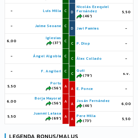
Nicolás Ezequiel
-
Luis Milla
C
Fernández
D
5,50
(46')
-
Jaime Seoane
C
D
Javi Pamies
-
Iglesias
6,00
C
(37')
C
P. Diop
-
-
Ángel Algobia
C
C
Álex Collado
-
Guti
-
F. Angileri
C
C
s.v.
(79')
Portu
5,50
A
(56')
A
E. Ponce
-
Borja Mayoral
Josán Fernández
6,00
A
(56')
A
6,00
(46')
Juanmi Latasa
Pere Milla
5,50
A
(69')
A
5,50
(73')
LEGENDA BONUS/MALUS