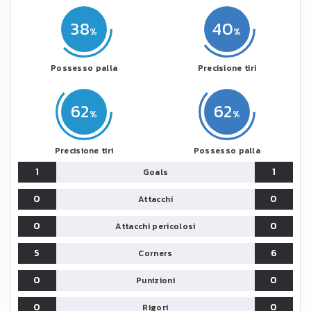
38
40
Possesso palla
Precisione tiri
62
62
Precisione tiri
Possesso palla
1
1
Goals
0
0
Attacchi
0
0
Attacchi pericolosi
5
6
Corners
0
0
Punizioni
0
0
Rigori