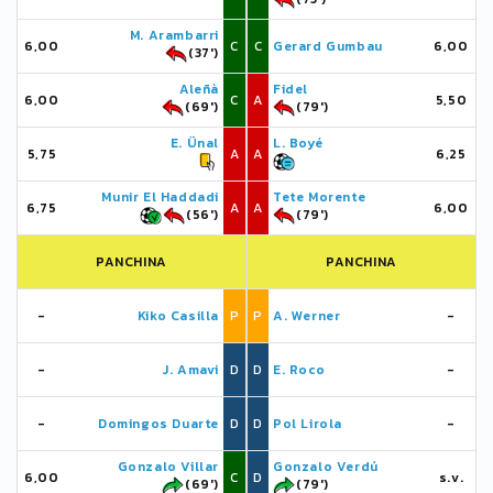
M. Arambarri
6,00
C
C
Gerard Gumbau
6,00
(37')
Aleñà
Fidel
6,00
C
A
5,50
(69')
(79')
E. Ünal
L. Boyé
5,75
A
A
6,25
Munir El Haddadi
Tete Morente
6,75
A
A
6,00
(56')
(79')
PANCHINA
PANCHINA
-
Kiko Casilla
P
P
A. Werner
-
-
J. Amavi
D
D
E. Roco
-
-
Domingos Duarte
D
D
Pol Lirola
-
Gonzalo Villar
Gonzalo Verdú
6,00
C
D
s.v.
(69')
(79')