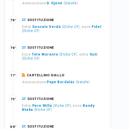
Ammonizione
D. Djené
(
Getafe
)
SOSTITUZIONE
79'
Entra
Gonzalo Verdú
(
Elche CF
), esce
Fidel
(
Elche CF
)
SOSTITUZIONE
79'
Esce
Tete Morente
(
Elche CF
), entra
Guti
(
Elche CF
)
CARTELLINO GIALLO
77'
Ammonizione
Pepe Bordalás
(
Getafe
)
SOSTITUZIONE
73'
Entra
Pere Milla
(
Elche CF
), esce
Randy
Nteka
(
Elche CF
)
SOSTITUZIONE
69'