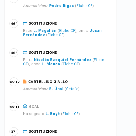
Ammonizione
Pedro Bigas
(
Elche CF
)
SOSTITUZIONE
46'
Esce
L. Magallán
(
Elche CF
), entra
Josán
Fernández
(
Elche CF
)
SOSTITUZIONE
46'
Entra
Nicolás Ezequiel Fernández
(
Elche
CF
), esce
L. Blanco
(
Elche CF
)
CARTELLINO GIALLO
45'+2
Ammonizione
E. Ünal
(
Getafe
)
GOAL
45'+1
Ha segnato
L. Boyé
(
Elche CF
)
SOSTITUZIONE
37'