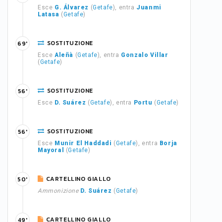
Esce
G. Álvarez
(
Getafe
), entra
Juanmi
Latasa
(
Getafe
)
SOSTITUZIONE
69'
Esce
Aleñà
(
Getafe
), entra
Gonzalo Villar
(
Getafe
)
SOSTITUZIONE
56'
Esce
D. Suárez
(
Getafe
), entra
Portu
(
Getafe
)
SOSTITUZIONE
56'
Esce
Munir El Haddadi
(
Getafe
), entra
Borja
Mayoral
(
Getafe
)
CARTELLINO GIALLO
50'
Ammonizione
D. Suárez
(
Getafe
)
CARTELLINO GIALLO
49'