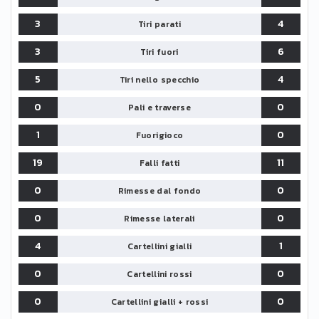
3
4
Tiri parati
3
6
Tiri fuori
5
4
Tiri nello specchio
0
0
Pali e traverse
1
0
Fuorigioco
19
11
Falli fatti
0
0
Rimesse dal fondo
0
0
Rimesse laterali
4
1
Cartellini gialli
0
0
Cartellini rossi
0
0
Cartellini gialli + rossi