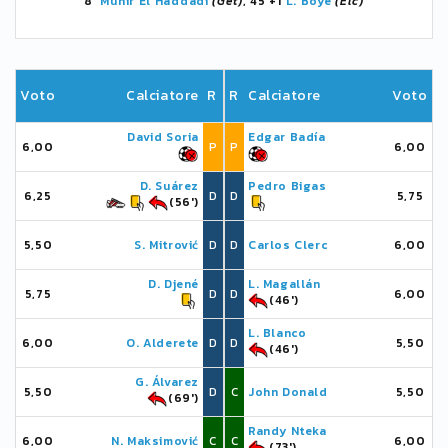
8'
Munir El Haddadi
(Get)
, 45'+1
L. Boyé
(Elc)
Voto
Calciatore
R
R
Calciatore
Voto
David Soria
Edgar Badía
6,00
P
P
6,00
D. Suárez
Pedro Bigas
6,25
D
D
5,75
(56')
5,50
S. Mitrović
D
D
Carlos Clerc
6,00
D. Djené
L. Magallán
5,75
D
D
6,00
(46')
L. Blanco
6,00
O. Alderete
D
D
5,50
(46')
G. Álvarez
5,50
D
C
John Donald
5,50
(69')
Randy Nteka
6,00
N. Maksimović
C
C
6,00
(73')