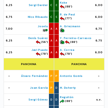
Koke
6,25
Sergi Darder
C
C
6,00
(88')
R. de Paul
6,75
Nico Ribaudo
C
C
6,00
(77')
Joselu
A. Griezmann
7,00
A
A
6,75
Denís Suárez
Y. Ferreira-Carrasco
6,25
A
A
6,75
(56')
(88')
Javi Puado
A. Correa
6,25
A
A
6,00
(78')
(78')
PANCHINA
PANCHINA
-
Álvaro Fernández
P
P
Antonio Gomis
-
-
Joan García
P
D
M. Doherty
-
Reguilón
-
Sergi Gómez
D
D
s.v.
(88')