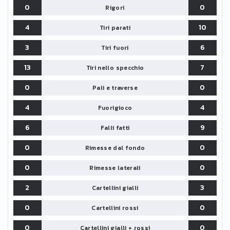
0
0
Rigori
4
10
Tiri parati
3
6
Tiri fuori
13
7
Tiri nello specchio
0
0
Pali e traverse
4
4
Fuorigioco
6
9
Falli fatti
0
0
Rimesse dal fondo
0
0
Rimesse laterali
2
3
Cartellini gialli
0
0
Cartellini rossi
0
0
Cartellini gialli + rossi