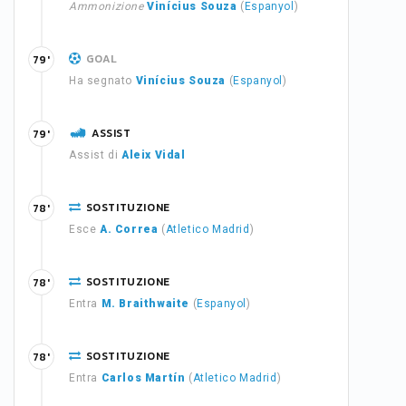
Ammonizione
Vinícius Souza
(
Espanyol
)
GOAL
79'
Ha segnato
Vinícius Souza
(
Espanyol
)
ASSIST
79'
Assist di
Aleix Vidal
SOSTITUZIONE
78'
Esce
A. Correa
(
Atletico Madrid
)
SOSTITUZIONE
78'
Entra
M. Braithwaite
(
Espanyol
)
SOSTITUZIONE
78'
Entra
Carlos Martín
(
Atletico Madrid
)