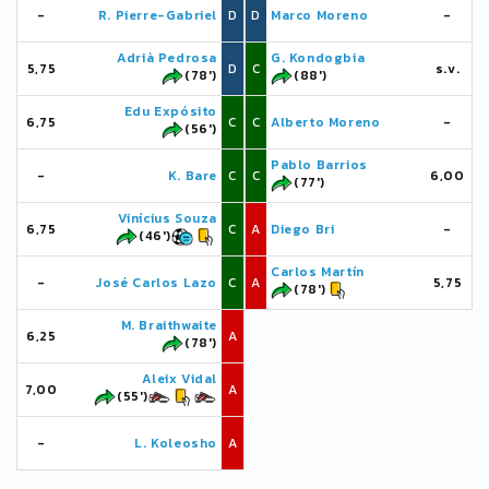
-
R. Pierre-Gabriel
D
D
Marco Moreno
-
Adrià Pedrosa
G. Kondogbia
5,75
D
C
s.v.
(78')
(88')
Edu Expósito
6,75
C
C
Alberto Moreno
-
(56')
Pablo Barrios
-
K. Bare
C
C
6,00
(77')
Vinícius Souza
6,75
C
A
Diego Bri
-
(46')
Carlos Martín
-
José Carlos Lazo
C
A
5,75
(78')
M. Braithwaite
6,25
A
(78')
Aleix Vidal
7,00
A
(55')
-
L. Koleosho
A