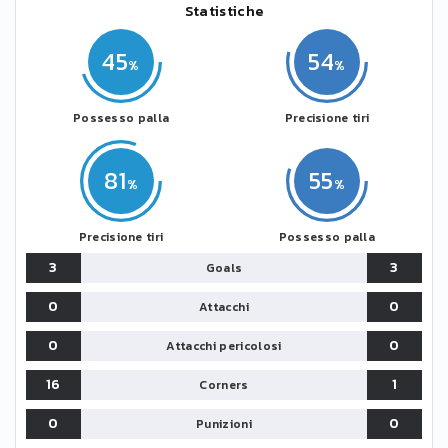
Statistiche
45
54
Possesso palla
Precisione tiri
81
55
Precisione tiri
Possesso palla
3
3
Goals
0
0
Attacchi
0
0
Attacchi pericolosi
16
1
Corners
0
0
Punizioni