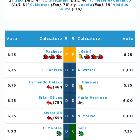
21'
Saúl
(Atl)
, 44'
A. Griezmann
(Atl)
, 46'
Y. Ferreira-Carrasco
(Atl)
, 64'
C. Montes
(Esp)
, 76' rig.
Joselu
(Esp)
, 79'
Vinícius
Souza
(Esp)
Voto
Calciatore
R
R
Calciatore
Voto
Pacheco
I. Grbić
6,25
P
P
6,75
6,75
L. Cabrera
D
D
A. Witsel
6,00
Fernando Calero
J. Giménez
5,75
D
D
5,25
(46')
Brian Oliván
Mario Hermoso
6,25
D
D
6,00
(78')
Óscar Gil
6,25
D
D
N. Molina
6,00
(55')
C. Montes
Saúl
7,00
D
C
7,25