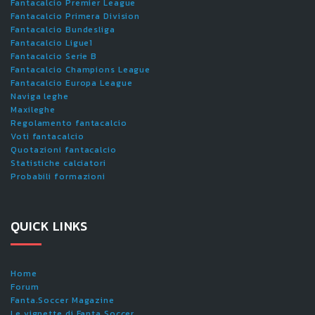
Fantacalcio Premier League
Fantacalcio Primera Division
Fantacalcio Bundesliga
Fantacalcio Ligue1
Fantacalcio Serie B
Fantacalcio Champions League
Fantacalcio Europa League
Naviga leghe
Maxileghe
Regolamento fantacalcio
Voti fantacalcio
Quotazioni fantacalcio
Statistiche calciatori
Probabili formazioni
QUICK LINKS
Home
Forum
Fanta.Soccer Magazine
Le vignette di Fanta.Soccer