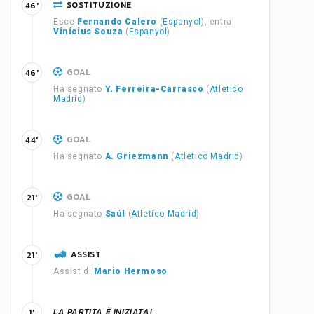
SOSTITUZIONE
46'
Esce
Fernando Calero
(
Espanyol
), entra
Vinícius Souza
(
Espanyol
)
GOAL
46'
Ha segnato
Y. Ferreira-Carrasco
(
Atletico
Madrid
)
GOAL
44'
Ha segnato
A. Griezmann
(
Atletico Madrid
)
GOAL
21'
Ha segnato
Saúl
(
Atletico Madrid
)
ASSIST
21'
Assist di
Mario Hermoso
LA PARTITA È INIZIATA!
1'