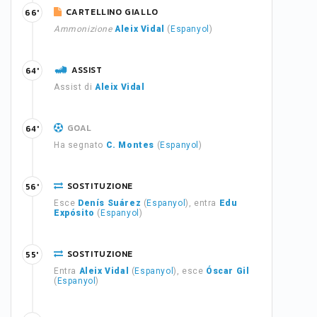
CARTELLINO GIALLO
66'
Ammonizione
Aleix Vidal
(
Espanyol
)
ASSIST
64'
Assist di
Aleix Vidal
GOAL
64'
Ha segnato
C. Montes
(
Espanyol
)
SOSTITUZIONE
56'
Esce
Denís Suárez
(
Espanyol
), entra
Edu
Expósito
(
Espanyol
)
SOSTITUZIONE
55'
Entra
Aleix Vidal
(
Espanyol
), esce
Óscar Gil
(
Espanyol
)