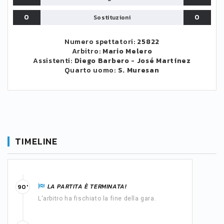
0
0
Sostituzioni
Numero spettatori:
25822
Arbitro:
Mario Melero
Assistenti:
Diego Barbero
-
José Martínez
Quarto uomo:
S. Muresan
TIMELINE
LA PARTITA È TERMINATA!
90'
L'arbitro ha fischiato la fine della gara.