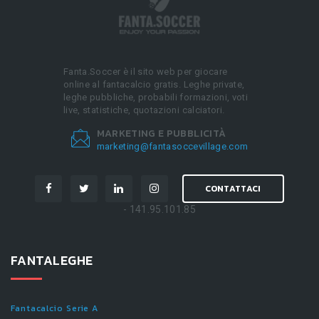
Fanta.Soccer è il sito web per giocare
online al fantacalcio gratis. Leghe private,
leghe pubbliche, probabili formazioni, voti
live, statistiche, quotazioni calciatori.
MARKETING E PUBBLICITÀ
marketing@fantasoccevillage.com
CONTATTACI
- 141.95.101.85
FANTALEGHE
Fantacalcio Serie A