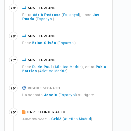
SOSTITUZIONE
78'
Entra
Adrià Pedrosa
(
Espanyol
), esce
Javi
Puado
(
Espanyol
)
SOSTITUZIONE
78'
Esce
Brian Oliván
(
Espanyol
)
SOSTITUZIONE
77'
Esce
R. de Paul
(
Atletico Madrid
), entra
Pablo
Barrios
(
Atletico Madrid
)
RIGORE SEGNATO
76'
Ha segnato
Joselu
(
Espanyol
) su rigore
CARTELLINO GIALLO
75'
Ammonizione
I. Grbić
(
Atletico Madrid
)