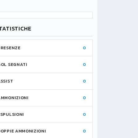
TATISTICHE
PRESENZE
0
GOL SEGNATI
0
ASSIST
0
AMMONIZIONI
0
ESPULSIONI
0
DOPPIE AMMONIZIONI
0