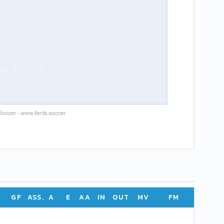
GF
ASS.
A
E
AA
IN
OUT
MV
FM