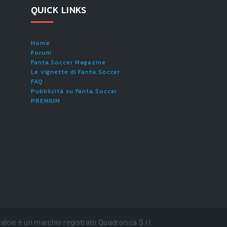
QUICK LINKS
Home
Forum
Fanta.Soccer Magazine
Le vignette di Fanta.Soccer
FAQ
Pubblicità su Fanta.Soccer
PREMIUM
alcio è un marchio registrato Quadronica S.r.l.