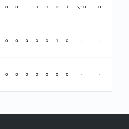
0
0
1
0
0
0
1
5,50
0
0
0
0
0
0
1
0
-
-
0
0
0
0
0
0
0
-
-