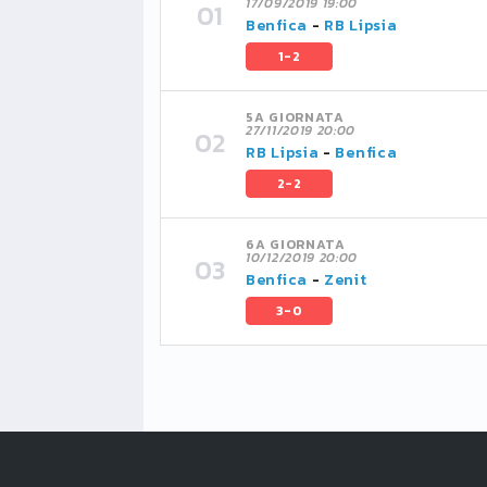
17/09/2019 19:00
Benfica
-
RB Lipsia
1-2
5A GIORNATA
27/11/2019 20:00
RB Lipsia
-
Benfica
2-2
6A GIORNATA
10/12/2019 20:00
Benfica
-
Zenit
3-0