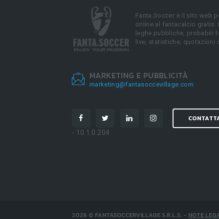
Fanta.Soccer è il sito web p
online al fantacalcio gratis.
leghe pubbliche, probabili f
live, statistiche, quotazioni 
MARKETING E PUBBLICITÀ
marketing@fantasoccevillage.com
CONTATT
- 10.1.0.204
2026
©
FANTASOCCERVILLAGE S.R.L.S.
-
NOTE LEGA