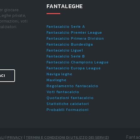
FANTALEGHE
er giocare
 Leghe private,
ormazioni, voti
Fantacalcio Serie A
calciatori.
Fantacalcio Premier League
Fantacalcio Primera Division
Fantacalcio Bundesliga
Fantacalcio Ligue1
Fantacalcio Serie B
Fantacalcio Champions League
Fantacalcio Europa League
Naviga leghe
ACI
Maxileghe
Regolamento fantacalcio
Voti fantacalcio
Quotazioni fantacalcio
Statistiche calciatori
Probabili formazioni
LI
|
PRIVACY
|
TERMINI E CONDIZIONI DI UTILIZZO DEI SERVIZI
Fantac