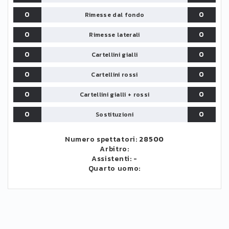
0
0
Rimesse dal fondo
0
0
Rimesse laterali
0
0
Cartellini gialli
0
0
Cartellini rossi
0
0
Cartellini gialli + rossi
0
0
Sostituzioni
Numero spettatori:
28500
Arbitro:
Assistenti:
-
Quarto uomo: