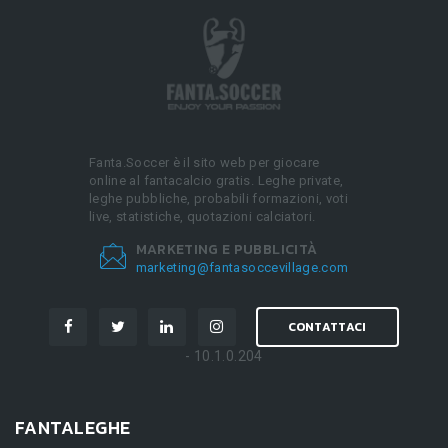
Fanta.Soccer è il sito web per giocare
online al fantacalcio gratis. Leghe private,
leghe pubbliche, probabili formazioni, voti
live, statistiche, quotazioni calciatori.
MARKETING E PUBBLICITÀ
marketing@fantasoccevillage.com
CONTATTACI
- 10.1.0.204
FANTALEGHE