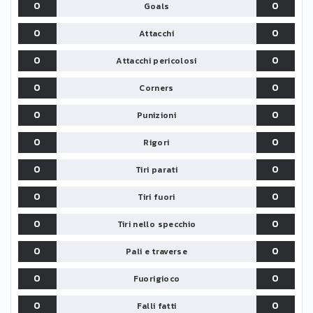
0
0
Goals
0
0
Attacchi
0
0
Attacchi pericolosi
0
0
Corners
0
0
Punizioni
0
0
Rigori
0
0
Tiri parati
0
0
Tiri fuori
0
0
Tiri nello specchio
0
0
Pali e traverse
0
0
Fuorigioco
0
0
Falli fatti